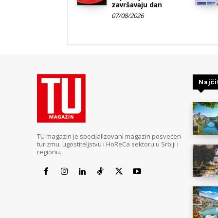
završavaju dan
07/08/2026
Najči
TU magazin je specijalizovani magazin posvećen
turizmu, ugostiteljstvu i HoReCa sektoru u Srbiji i
regionu.