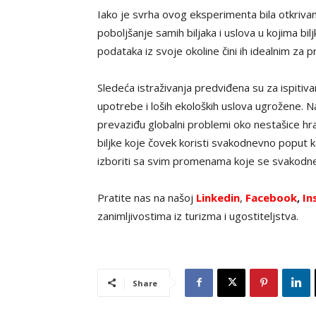
Iako je svrha ovog eksperimenta bila otkrivanj
poboljšanje samih biljaka i uslova u kojima bilj
podataka iz svoje okoline čini ih idealnim za
Sledeća istraživanja predviđena su za ispitiva
upotrebe i loših ekoloških uslova ugrožene. N
prevaziđu globalni problemi oko nestašice hra
biljke koje čovek koristi svakodnevno poput ka
izboriti sa svim promenama koje se svakodne
Pratite nas na našoj
Linkedin
,
Facebook
,
In
zanimljivostima iz turizma i ugostiteljstva.
Share