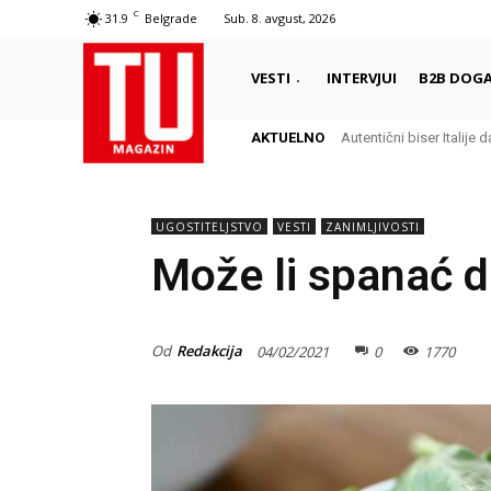
C
31.9
Belgrade
Sub. 8. avgust, 2026
VESTI
INTERVJUI
B2B DOGA
AKTUELNO
Autentični biser Italije d
UGOSTITELJSTVO
VESTI
ZANIMLJIVOSTI
Može li spanać d
Od
Redakcija
04/02/2021
0
1770