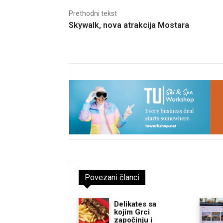
Prethodni tekst
Skywalk, nova atrakcija Mostara
Povezani članci
Delikates sa
kojim Grci
započinju i