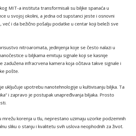
kog MIT-a instituta transformisali su biljke spanaća u
e u svojoj okolini, a jedna od supstanci jeste i osnovni
u, već i da bežično pošalju podatke u centar koji beleži sve
 prisustvo nitroaromata, jedinjenja koje se često nalazi u
anočestice u biljkama emituju signale koji se kasnije
ju je zadužena infracrvena kamera koja očitava takve signale i
ke pošte.
e uključuje upotrebu nanotehnologije u kultivisanju biljka. Ta
ika“ i zapravo je postupak unapređivanja biljaka. Prosto
sti.
iroku mrežu korenja u tlu, neprestano uzimaju uzorke podzemnih
nu sliku o stanju i kvalitetu svih uslova neophodnih za život.