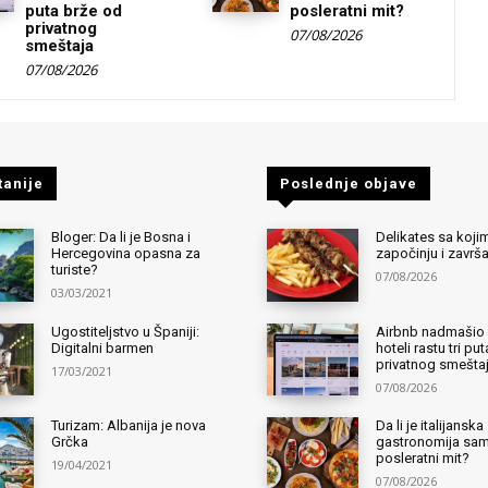
puta brže od
posleratni mit?
privatnog
07/08/2026
smeštaja
07/08/2026
tanije
Poslednje objave
Bloger: Da li je Bosna i
Delikates sa kojim
Hercegovina opasna za
započinju i završ
turiste?
07/08/2026
03/03/2021
Ugostiteljstvo u Španiji:
Airbnb nadmašio 
Digitalni barmen
hoteli rastu tri pu
privatnog smešta
17/03/2021
07/08/2026
Turizam: Albanija je nova
Da li je italijanska
Grčka
gastronomija sa
posleratni mit?
19/04/2021
07/08/2026