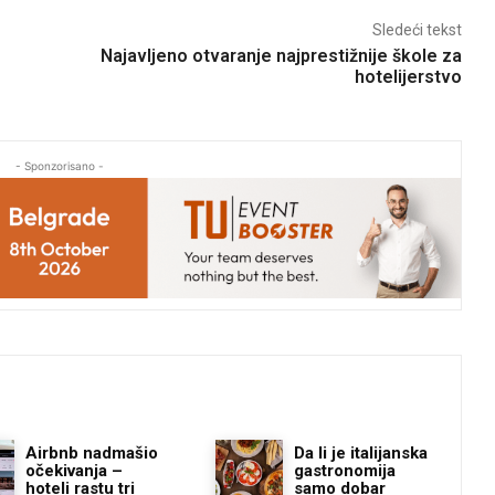
Sledeći tekst
Najavljeno otvaranje najprestižnije škole za
hotelijerstvo
- Sponzorisano -
Airbnb nadmašio
Da li je italijanska
očekivanja –
gastronomija
hoteli rastu tri
samo dobar