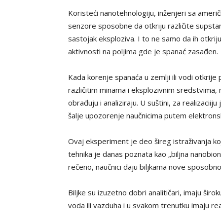
Koristeći nanotehnologiju, inženjeri sa američ
senzore sposobne da otkriju različite supstanc
sastojak eksploziva. I to ne samo da ih otkrij
aktivnosti na poljima gde je spanać zasađen.
Kada korenje spanaća u zemlji ili vodi otkrije
različitim minama i eksplozivnim sredstvima, n
obrađuju i analiziraju. U suštini, za realizacii
šalje upozorenje naučnicima putem elektrons
Ovaj eksperiment je deo šireg istraživanja koj
tehnika je danas poznata kao „biljna nanobion
rečeno, naučnici daju biljkama nove sposobno
Biljke su izuzetno dobri analitičari, imaju š
voda ili vazduha i u svakom trenutku imaju real