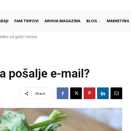
ĐAJI
FAM TRIPOVI
ARHIVA MAGAZINA
BLOG
MARKETING
aleko od gužvi i turista
a pošalje e-mail?
Share