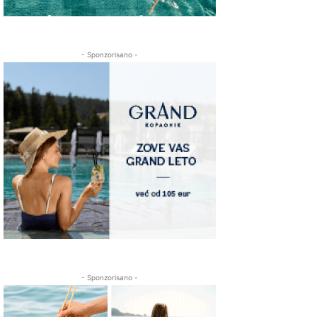
- Sponzorisano -
- Sponzorisano -