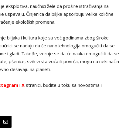
e eksploziva, naučnici žele da prošire istraživanja na
ke uspevaju. Činjenica da biljke apsorbuju velike količine
 praćenje ekoloških promena.
nje biljaka i kultura koje su već godinama zbog široke
aučnici se nadaju da će nanotehnologija omogućiti da se
ne i gladi. Takođe, veruje se da će nauka omogućiti da se
fe, pšenice, svih vrsta voća ili povrća, mogu na neki način
vno dešavaju na planeti.
stagram
i
X
stranici, budite u toku sa novostima i