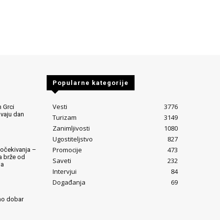
Popularne kategorije
Vesti
3776
 Grci
avaju dan
Turizam
3149
Zanimljivosti
1080
Ugostiteljstvo
827
Promocije
473
očekivanja –
ta brže od
Saveti
232
ja
Intervjui
84
Događanja
69
mo dobar