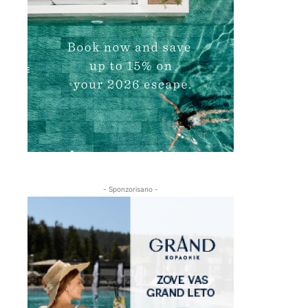
- Sponzorisano -