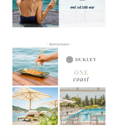
- Sponzorisano -