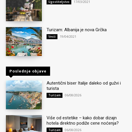
17/03/2021
Ugostiteljstvo
Turizam: Albanija je nova Grčka
19/04/2021
Vesti
Poslednje objave
Autentični biser Italije daleko od gužvi i
turista
06/08/2026
Turizam
Više od estetike – kako dobar dizajn
hotela direktno podiže cene noćenja?
06/08/2026
Turizam