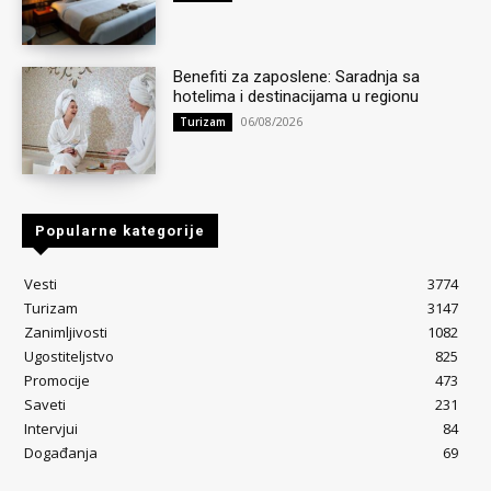
Benefiti za zaposlene: Saradnja sa
hotelima i destinacijama u regionu
06/08/2026
Turizam
Popularne kategorije
Vesti
3774
Turizam
3147
Zanimljivosti
1082
Ugostiteljstvo
825
Promocije
473
Saveti
231
Intervjui
84
Događanja
69