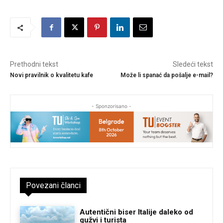
Prethodni tekst
Sledeći tekst
Novi pravilnik o kvalitetu kafe
Može li spanać da pošalje e-mail?
- Sponzorisano -
Povezani članci
Autentični biser Italije daleko od
gužvi i turista