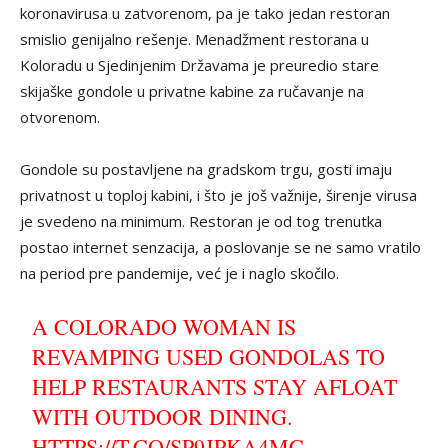
koronavirusa u zatvorenom, pa je tako jedan restoran
smislio genijalno rešenje. Menadžment restorana u
Koloradu u Sjedinjenim Državama je preuredio stare
skijaške gondole u privatne kabine za ručavanje na
otvorenom.
Gondole su postavljene na gradskom trgu, gosti imaju
privatnost u toploj kabini, i što je još važnije, širenje virusa
je svedeno na minimum. Restoran je od tog trenutka
postao internet senzacija, a poslovanje se ne samo vratilo
na period pre pandemije, već je i naglo skočilo.
A COLORADO WOMAN IS
REVAMPING USED GONDOLAS TO
HELP RESTAURANTS STAY AFLOAT
WITH OUTDOOR DINING.
HTTPS://T.CO/SP9JPKA4MC