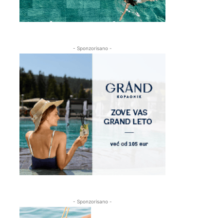
- Sponzorisano -
- Sponzorisano -