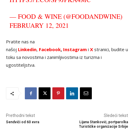
— FOOD & WINE (@FOODANDWINE)
FEBRUARY 12, 2021
Pratite nas na
našoj
Linkedin
,
Facebook
,
Instagram
i
X
stranici, budite u
toku sa novostima i zanimljivostima iz turizma i
ugostiteljstva.
Prethodni tekst
Sledeći tekst
Sendviči od 60 evra
Lijana Stanković, portparolka
Turističke organizacije Srbije