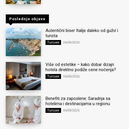
Poslednje objave
Autentični biser Italije daleko od gužvi i
turista
06/08/2026
Turizam
Više od estetike – kako dobar dizajn
hotela direktno podiže cene noćenja?
06/08/2026
Turizam
Benefiti za zaposlene: Saradnja sa
hotelima i destinacijama u regionu
06/08/2026
Turizam