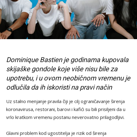
Dominique Bastien je godinama kupovala
skijaške gondole koje više nisu bile za
upotrebu, i u ovom neobičnom vremenu je
odlučila da ih iskoristi na pravi način
Uz stalno menjanje pravila čiji je cilj ograničavanje širenja
koronavirusa, restorani, barovi i kafići su bili prisiljeni da u
vrlo kratkom vremenu postanu neverovatno prilagodljivi.
Glavni problem kod ugostitelja je rizik od širenja