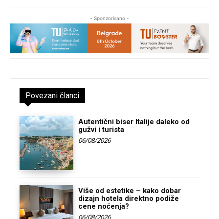
- Sponzorisano -
Povezani članci
Autentični biser Italije daleko od
gužvi i turista
06/08/2026
Više od estetike – kako dobar
dizajn hotela direktno podiže
cene noćenja?
06/08/2026