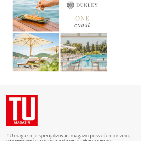
TU magazin je specijalizovani magazin posvećen turizmu,
ugostiteljstvu i HoReCa sektoru u Srbiji i regionu.