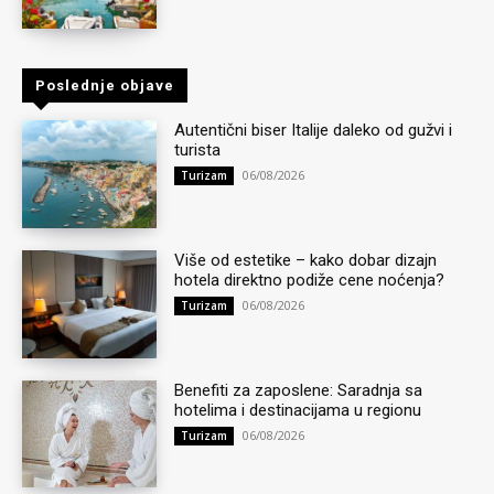
Poslednje objave
Autentični biser Italije daleko od gužvi i
turista
06/08/2026
Turizam
Više od estetike – kako dobar dizajn
hotela direktno podiže cene noćenja?
06/08/2026
Turizam
Benefiti za zaposlene: Saradnja sa
hotelima i destinacijama u regionu
06/08/2026
Turizam