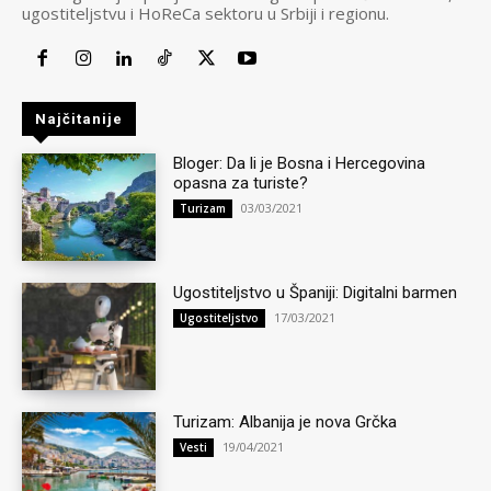
ugostiteljstvu i HoReCa sektoru u Srbiji i regionu.
Najčitanije
Bloger: Da li je Bosna i Hercegovina
opasna za turiste?
03/03/2021
Turizam
Ugostiteljstvo u Španiji: Digitalni barmen
17/03/2021
Ugostiteljstvo
Turizam: Albanija je nova Grčka
19/04/2021
Vesti