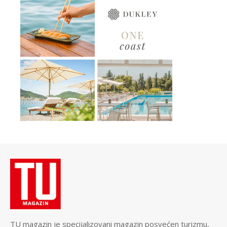
TU magazin je specijalizovani magazin posvećen turizmu,