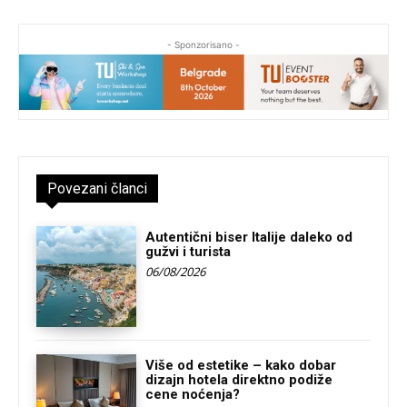
- Sponzorisano -
Povezani članci
Autentični biser Italije daleko od
gužvi i turista
06/08/2026
Više od estetike – kako dobar
dizajn hotela direktno podiže
cene noćenja?