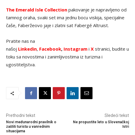
The Emerald Isle Collection
pakovanje je napravljeno od
tamnog oraha, svaki set ima jednu bocu viskija, specijalne
čaše, Faberžeovo jaje i zlatni sat Fabergé Altruist.
Pratite nas na
našoj
Linkedin
,
Facebook
,
Instagram
i
X
stranici, budite u
toku sa novostima i zanimljivostima iz turizma i
ugostiteljstva.
Prethodni tekst
Sledeći tekst
Novi međunarodni pravilnik o
Ne propustite leto u Slovenačkoj
zaštiti turista u vanrednim
Istri
situacijama