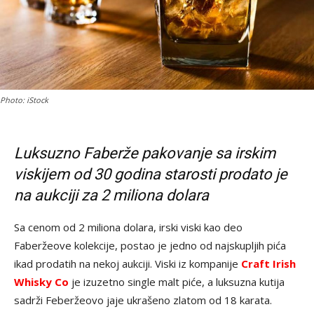
Photo: iStock
Luksuzno Faberže pakovanje sa irskim
viskijem od 30 godina starosti prodato je
na aukciji
za 2 miliona dolara
Sa cenom od 2 miliona dolara, irski viski kao deo
Faberžeove kolekcije, postao je jedno od najskupljih pića
ikad prodatih na nekoj aukciji. Viski iz kompanije
Craft Irish
Whisky Co
je izuzetno single malt piće, a luksuzna kutija
sadrži Feberžeovo jaje ukrašeno zlatom od 18 karata.