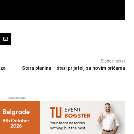
Sledeći tekst
 za
Stara planina – stari prijatelj sa novim pričama
- Sponzorisano -