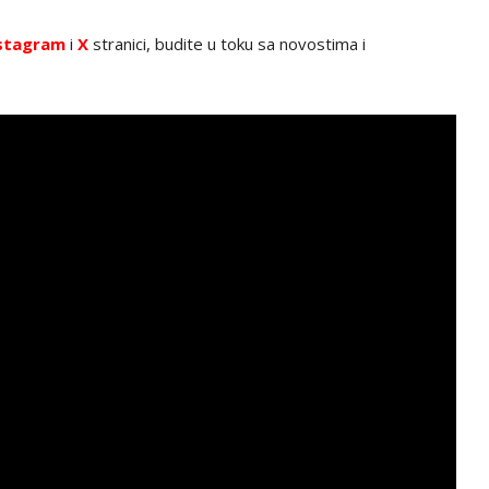
stagram
i
X
stranici, budite u toku sa novostima i