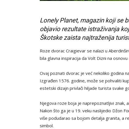
Lonely Planet, magazin koji se b
objavio rezultate istraživanja ko
Škotske zaista najtraženija turist
Roze dvorac Craigievar se nalazi u Aberdinšir
bila glavna inspiracija da Volt Dizni na osno
Ovaj poznati dvorac je već nekoliko godina na v
Izgrađen 1576. godine, može se pohvaliti k
estetski dizajn privlači hiljade turista svake g
Njegova roze boja je naprepoznatljivi znak, al
Nakon što ga je u 19. veku naslijedio Džon Fo
više podudarao sa bojom detalja granita, a rez
simbol.