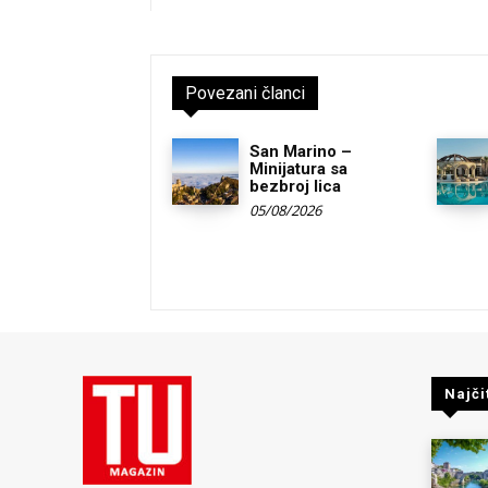
Povezani članci
San Marino –
Minijatura sa
bezbroj lica
05/08/2026
Najči