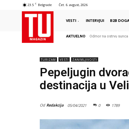
C
23.5
Belgrade
Čet. 6. avgust, 2026
VESTI
INTERVJUI
B2B DOGA
AKTUELNO
Odmor na ostrvu sunca 
TURIZAM
VESTI
ZANIMLJIVOSTI
Pepeljugin dvora
destinacija u Veli
Od
Redakcija
05/04/2021
0
1789