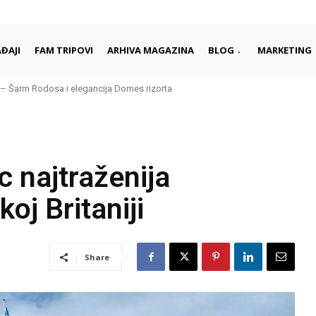
ĐAJI
FAM TRIPOVI
ARHIVA MAGAZINA
BLOG
MARKETING
– Šarm Rodosa i elegancija Domes rizorta
c najtraženija
koj Britaniji
Share