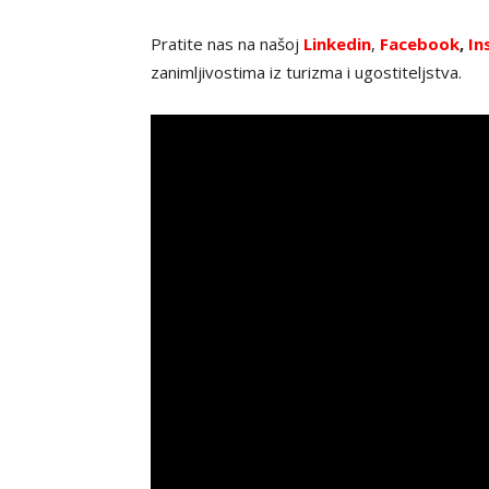
Pratite nas na našoj
Linkedin
,
Facebook
,
In
zanimljivostima iz turizma i ugostiteljstva.