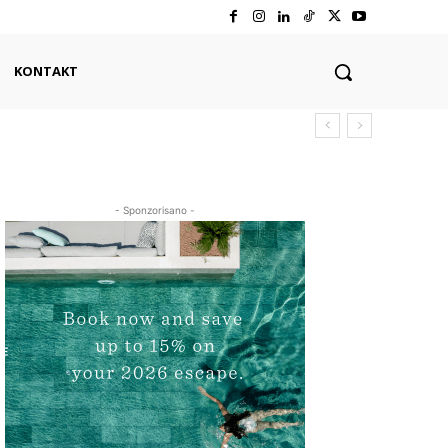
KONTAKT
- Sponzorisano -