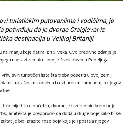
avi turističkim putovanjima i vodičima, je
ja potvrđuju da je dvorac Craigievar iz
ička destinacija u Velikoj Britaniji
u na imanju koje datira iz 16. veka. Ovo predivno zdanje je
vu njega napravi zamak u kom je živela čuvena Pepeljuga.
rhu svih turističkih lista šta treba posetiti u ovoj zemlji.
upolama, ukrašenim lukovima i rezbarenim kamenom, a njegov
odine.
i tako nije bilo u početku, dvorac je izvorno bio krem boje.
rbs, arhitekta je preporučio da dodaju druge boje kako bi se
ultat je bio izrazito roze boja koja je i postala njegov