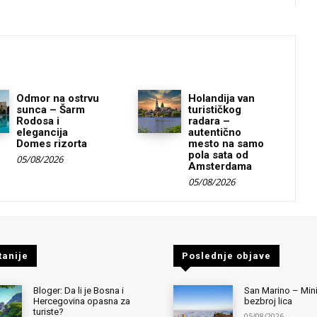
Odmor na ostrvu
Holandija van
sunca – Šarm
turističkog
Rodosa i
radara –
elegancija
autentično
Domes rizorta
mesto na samo
pola sata od
05/08/2026
Amsterdama
05/08/2026
tanije
Poslednje objave
Bloger: Da li je Bosna i
San Marino – Mini
Hercegovina opasna za
bezbroj lica
turiste?
05/08/2026