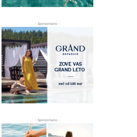
- Sponzorisano -
- Sponzorisano -