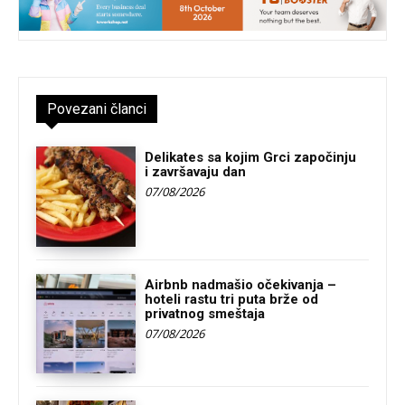
Povezani članci
Delikates sa kojim Grci započinju
i završavaju dan
07/08/2026
Airbnb nadmašio očekivanja –
hoteli rastu tri puta brže od
privatnog smeštaja
07/08/2026