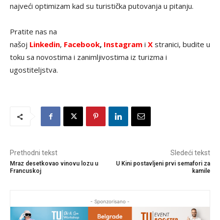
najveći optimizam kad su turistička putovanja u pitanju.
Pratite nas na
našoj
Linkedin
,
Facebook
,
Instagram
i
X
stranici, budite u
toku sa novostima i zanimljivostima iz turizma i
ugostiteljstva.
Prethodni tekst
Sledeći tekst
Mraz desetkovao vinovu lozu u
U Kini postavljeni prvi semafori za
Francuskoj
kamile
- Sponzorisano -