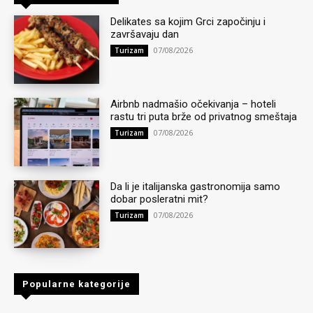
Delikates sa kojim Grci započinju i
završavaju dan
07/08/2026
Turizam
Airbnb nadmašio očekivanja – hoteli
rastu tri puta brže od privatnog smeštaja
07/08/2026
Turizam
Da li je italijanska gastronomija samo
dobar posleratni mit?
07/08/2026
Turizam
Popularne kategorije