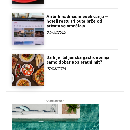
Airbnb nadmašio očekivanja –
hoteli rastu tri puta brže od
privatnog smeštaja
07/08/2026
Da li je italijanska gastronomija
samo dobar posleratni mit?
07/08/2026
- Sponzorisano -