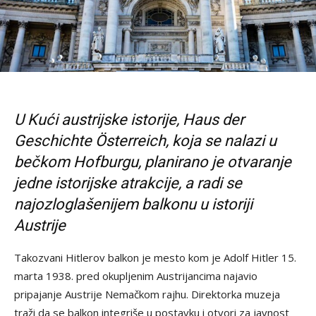
U Kući austrijske istorije, Haus der
Geschichte Österreich, koja se nalazi u
bečkom Hofburgu, planirano je otvaranje
jedne istorijske atrakcije, a radi se
najozloglašenijem balkonu u istoriji
Austrije
Takozvani Hitlerov balkon je mesto kom je Adolf Hitler 15.
marta 1938. pred okupljenim Austrijancima najavio
pripajanje Austrije Nemačkom rajhu. Direktorka muzeja
traži da se balkon integriše u postavku i otvori za javnost