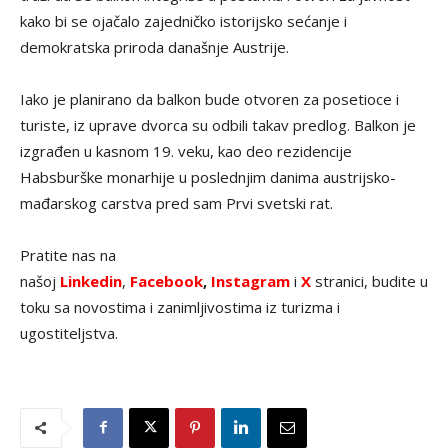
kako bi se ojačalo zajedničko istorijsko sećanje i
demokratska priroda današnje Austrije.
Iako je planirano da balkon bude otvoren za posetioce i
turiste, iz uprave dvorca su odbili takav predlog. Balkon je
izgrađen u kasnom 19. veku, kao deo rezidencije
Habsburške monarhije u poslednjim danima austrijsko-
mađarskog carstva pred sam Prvi svetski rat.
Pratite nas na
našoj
Linkedin
,
Facebook
,
Instagram
i
X
stranici, budite u
toku sa novostima i zanimljivostima iz turizma i
ugostiteljstva.