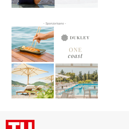
- Sponzorisano -