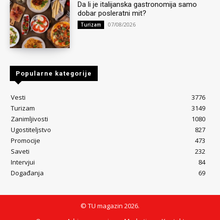
Da li je italijanska gastronomija samo
dobar posleratni mit?
07/08/2026
Turizam
Popularne kategorije
Vesti
3776
Turizam
3149
Zanimljivosti
1080
Ugostiteljstvo
827
Promocije
473
Saveti
232
Intervjui
84
Događanja
69
© TU magazin 2026.