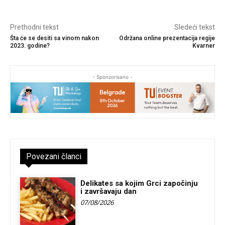
Prethodni tekst
Sledeći tekst
Šta će se desiti sa vinom nakon
Održana online prezentacija regije
2023. godine?
Kvarner
- Sponzorisano -
Povezani članci
Delikates sa kojim Grci započinju
i završavaju dan
07/08/2026