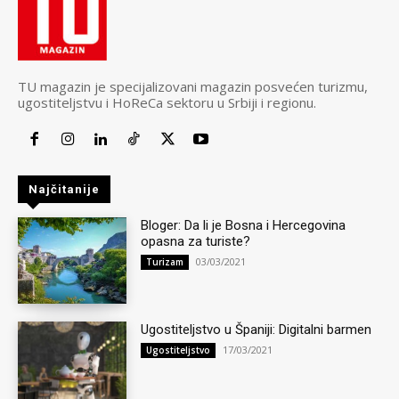
TU magazin je specijalizovani magazin posvećen turizmu,
ugostiteljstvu i HoReCa sektoru u Srbiji i regionu.
Najčitanije
Bloger: Da li je Bosna i Hercegovina
opasna za turiste?
03/03/2021
Turizam
Ugostiteljstvo u Španiji: Digitalni barmen
17/03/2021
Ugostiteljstvo