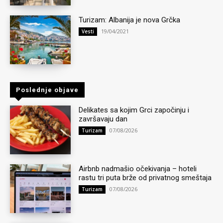
Turizam: Albanija je nova Grčka
19/04/2021
Vesti
Poslednje objave
Delikates sa kojim Grci započinju i
završavaju dan
07/08/2026
Turizam
Airbnb nadmašio očekivanja – hoteli
rastu tri puta brže od privatnog smeštaja
07/08/2026
Turizam