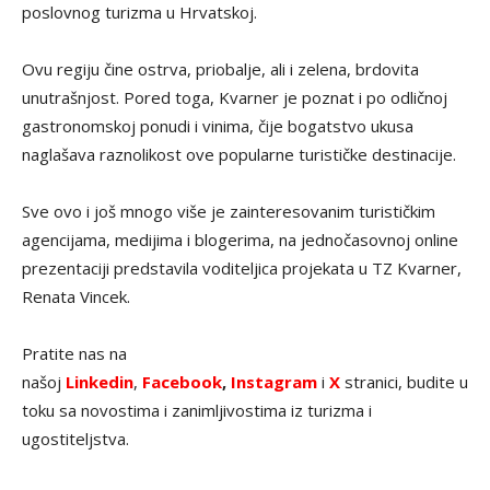
poslovnog turizma u Hrvatskoj.
Ovu regiju čine ostrva, priobalje, ali i zelena, brdovita
unutrašnjost. Pored toga, Kvarner je poznat i po odličnoj
gastronomskoj ponudi i vinima, čije bogatstvo ukusa
naglašava raznolikost ove popularne turističke destinacije.
Sve ovo i još mnogo više je zainteresovanim turističkim
agencijama, medijima i blogerima, na jednočasovnoj online
prezentaciji predstavila voditeljica projekata u TZ Kvarner,
Renata Vincek.
Pratite nas na
našoj
Linkedin
,
Facebook
,
Instagram
i
X
stranici, budite u
toku sa novostima i zanimljivostima iz turizma i
ugostiteljstva.