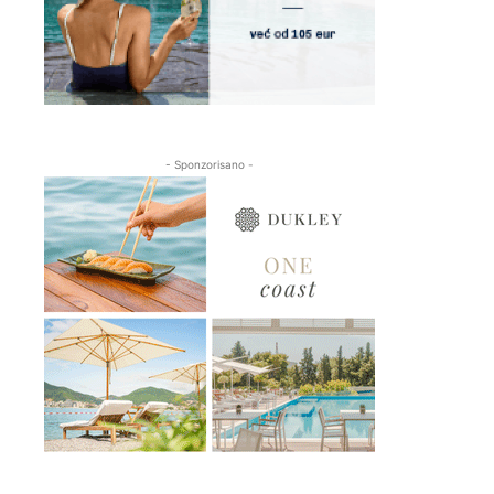
- Sponzorisano -