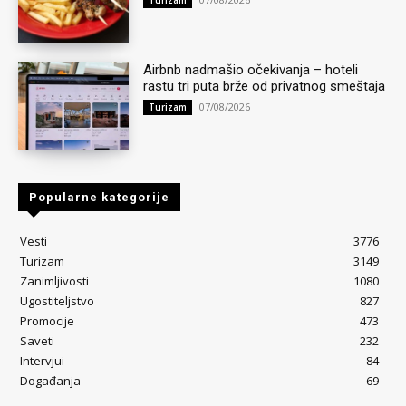
Airbnb nadmašio očekivanja – hoteli
rastu tri puta brže od privatnog smeštaja
07/08/2026
Turizam
Popularne kategorije
Vesti
3776
Turizam
3149
Zanimljivosti
1080
Ugostiteljstvo
827
Promocije
473
Saveti
232
Intervjui
84
Događanja
69