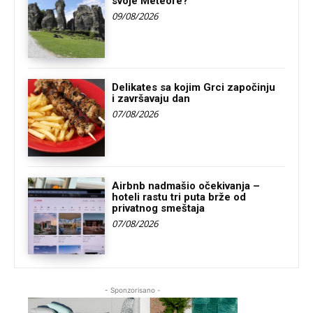
svoje Meteore?
09/08/2026
Delikates sa kojim Grci započinju
i završavaju dan
07/08/2026
Airbnb nadmašio očekivanja –
hoteli rastu tri puta brže od
privatnog smeštaja
07/08/2026
- Sponzorisano -