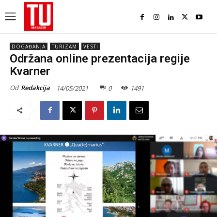
DOGAĐANJA
TURIZAM
VESTI
Održana online prezentacija regije
Kvarner
Od
Redakcija
14/05/2021
0
1491