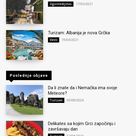
17/03/2021
Ugostiteljstvo
Turizam: Albanija je nova Grčka
19/04/2021
Vesti
Poslednje objave
Da li znate da i Nemačka ima svoje
Meteore?
09/08/2026
Turizam
Delikates sa kojim Grci započinju i
završavaju dan
07/08/2026
Turizam