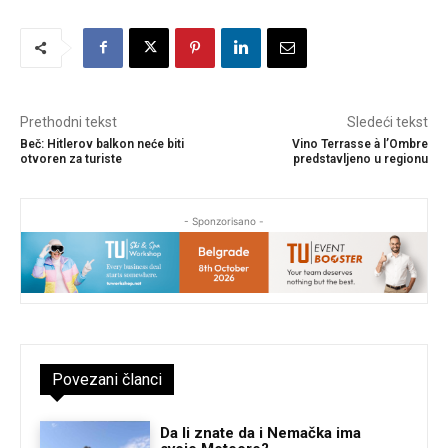
Prethodni tekst
Sledeći tekst
Beč: Hitlerov balkon neće biti
Vino Terrasse à l’Ombre
otvoren za turiste
predstavljeno u regionu
- Sponzorisano -
Povezani članci
Da li znate da i Nemačka ima