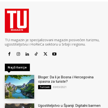
TU magazin je specijalizovani magazin posvećen turizmu,
ugostiteljstvu i HoReCa sektoru u Srbiji i regionu.
Najčitanije
Bloger: Da li je Bosna i Hercegovina
opasna za turiste?
03/03/2021
Turizam
Ugostiteljstvo u Španiji: Digitalni barmen