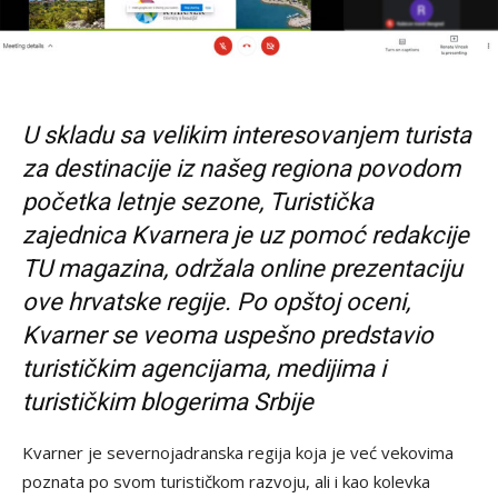
U skladu sa velikim
interesovanjem turista
za destinacije iz našeg regiona povodom
početka letnje sezone, Turistička
zajednica Kvarnera je uz pomoć redakcije
TU magazina, održala online prezentaciju
ove hrvatske regije. Po opštoj oceni,
Kvarner se veoma uspešno predstavio
turističkim agencijama, medijima i
turističkim blogerima Srbije
Kvarner je severnojadranska regija koja je već vekovima
poznata po svom turističkom razvoju, ali i kao kolevka