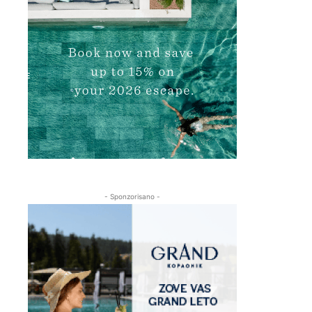
- Sponzorisano -