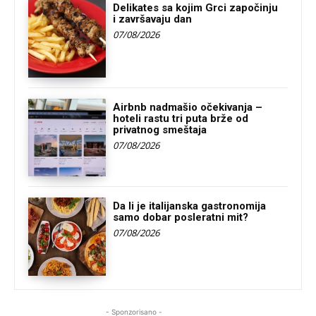
Delikates sa kojim Grci započinju
i završavaju dan
07/08/2026
Airbnb nadmašio očekivanja –
hoteli rastu tri puta brže od
privatnog smeštaja
07/08/2026
Da li je italijanska gastronomija
samo dobar posleratni mit?
07/08/2026
- Sponzorisano -