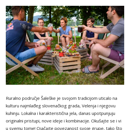
Ruralno područje Šaleške je svojom tradicijom uticalo na
kulturu najmlađeg slovenačkog grada, Velenja i njegovu
kuhinju. Lokalna i karakteristična jela, danas upotpunjuju
originalni pristupi, nove ideje i kombinacije. Okušajte se i vi
u svemu tome! Ojačajte povezanost svoje grupe, tako što