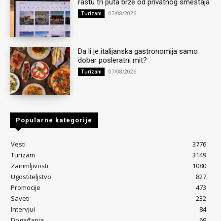
rastu tri puta brže od privatnog smeštaja
07/08/2026
Turizam
Da li je italijanska gastronomija samo
dobar posleratni mit?
07/08/2026
Turizam
Popularne kategorije
Vesti
3776
Turizam
3149
Zanimljivosti
1080
Ugostiteljstvo
827
Promocije
473
Saveti
232
Intervjui
84
Događanja
69