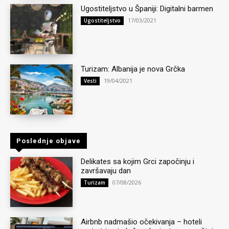
Ugostiteljstvo u Španiji: Digitalni barmen
17/03/2021
Ugostiteljstvo
Turizam: Albanija je nova Grčka
19/04/2021
Vesti
Poslednje objave
Delikates sa kojim Grci započinju i
završavaju dan
07/08/2026
Turizam
Airbnb nadmašio očekivanja – hoteli