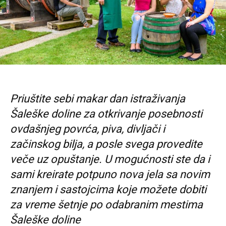
Priuštite sebi makar dan istraživanja
Šaleške doline za otkrivanje posebnosti
ovdašnjeg povrća, piva, divljači i
začinskog bilja, a posle svega provedite
veče uz opuštanje. U mogućnosti ste da i
sami kreirate potpuno nova jela sa novim
znanjem i sastojcima koje možete dobiti
za vreme šetnje po odabranim mestima
Šaleške doline