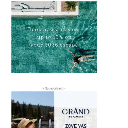
- Sponzorisano -