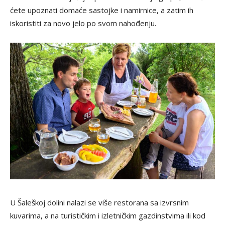
ćete upoznati domaće sastojke i namirnice, a zatim ih
iskoristiti za novo jelo po svom nahođenju.
U Šaleškoj dolini nalazi se više restorana sa izvrsnim
kuvarima, a na turističkim i izletničkim gazdinstvima ili kod