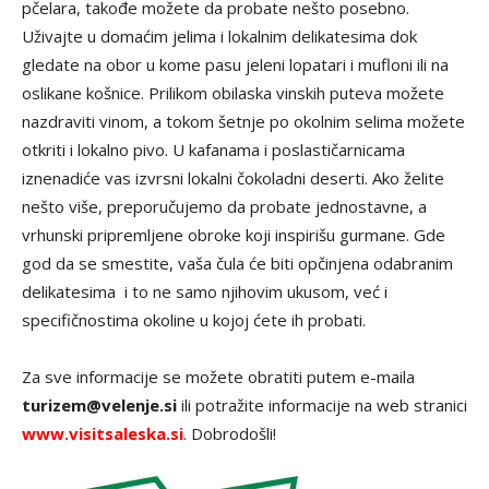
pčelara, takođe možete da probate nešto posebno.
Uživajte u domaćim jelima i lokalnim delikatesima dok
gledate na obor u kome pasu jeleni lopatari i mufloni ili na
oslikane košnice. Prilikom obilaska vinskih puteva možete
nazdraviti vinom, a tokom šetnje po okolnim selima možete
otkriti i lokalno pivo. U kafanama i poslastičarnicama
iznenadiće vas izvrsni lokalni čokoladni deserti. Ako želite
nešto više, preporučujemo da probate jednostavne, a
vrhunski pripremljene obroke koji inspirišu gurmane. Gde
god da se smestite, vaša čula će biti opčinjena odabranim
delikatesima i to ne samo njihovim ukusom, već i
specifičnostima okoline u kojoj ćete ih probati.
Za sve informacije se možete obratiti putem e-maila
turizem@velenje.si
ili potražite informacije na web stranici
www.visitsaleska.si
. Dobrodošli!