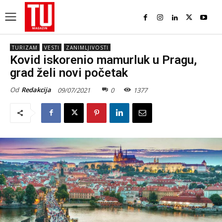
TURIZAM
VESTI
ZANIMLJIVOSTI
Kovid iskorenio mamurluk u Pragu,
grad želi novi početak
Od
Redakcija
09/07/2021
0
1377