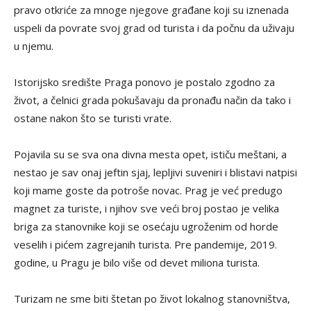
pravo otkriće za mnoge njegove građane koji su iznenada
uspeli da povrate svoj grad od turista i da počnu da uživaju
u njemu.
Istorijsko središte Praga ponovo je postalo zgodno za
život, a čelnici grada pokušavaju da pronađu način da tako i
ostane nakon što se turisti vrate.
Pojavila su se sva ona divna mesta opet, ističu meštani, a
nestao je sav onaj jeftin sjaj, lepljivi suveniri i blistavi natpisi
koji mame goste da potroše novac. Prag je već predugo
magnet za turiste, i njihov sve veći broj postao je velika
briga za stanovnike koji se osećaju ugroženim od horde
veselih i pićem zagrejanih turista. Pre pandemije, 2019.
godine, u Pragu je bilo više od devet miliona turista.
Turizam ne sme biti štetan po život lokalnog stanovništva,