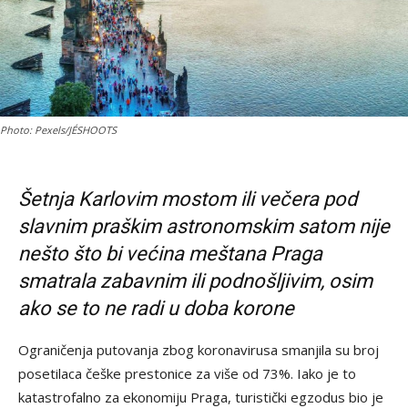
Photo: Pexels/JÉSHOOTS
Šetnja Karlovim mostom ili večera pod
slavnim praškim astronomskim satom nije
nešto što bi većina meštana Praga
smatrala zabavnim ili podnošljivim, osim
ako se to ne radi u doba korone
Ograničenja putovanja zbog koronavirusa smanjila su broj
posetilaca češke prestonice za više od 73%. Iako je to
katastrofalno za ekonomiju Praga, turistički egzodus bio je