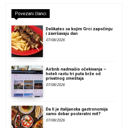
Povezani članci
Delikates sa kojim Grci započinju
i završavaju dan
07/08/2026
Airbnb nadmašio očekivanja –
hoteli rastu tri puta brže od
privatnog smeštaja
07/08/2026
Da li je italijanska gastronomija
samo dobar posleratni mit?
07/08/2026