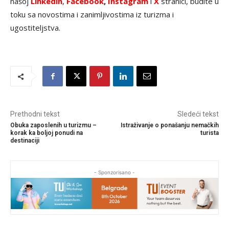
našoj
Linkedin
,
Facebook
,
Instagram
i
X
stranici, budite u
toku sa novostima i zanimljivostima iz turizma i
ugostiteljstva.
Prethodni tekst
Sledeći tekst
Obuka zaposlenih u turizmu –
Istraživanje o ponašanju nemačkih
korak ka boljoj ponudi na
turista
destinaciji
- Sponzorisano -