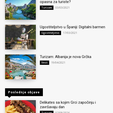
opasna za turiste?
03/03/2021
Turizam
Ugostiteljstvo u Španiji: Digitalni barmen
17/03/2021
Ugostiteljstvo
Turizam: Albanija je nova Grčka
19/04/2021
Vesti
Poslednje objave
Delikates sa kojim Grci započinju i
završavaju dan
07/08/2026
Turizam