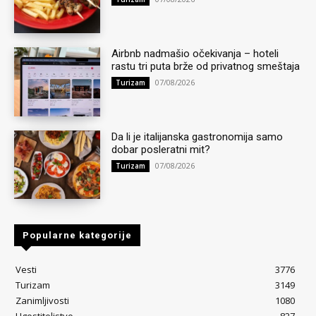
Airbnb nadmašio očekivanja – hoteli
rastu tri puta brže od privatnog smeštaja
07/08/2026
Turizam
Da li je italijanska gastronomija samo
dobar posleratni mit?
07/08/2026
Turizam
Popularne kategorije
Vesti
3776
Turizam
3149
Zanimljivosti
1080