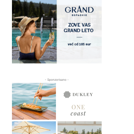
- Sponzorisano -