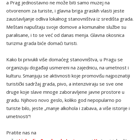
a Prag jednostavno ne može biti samo muzej na
otvorenom za turiste, i glavna briga graskih vlasti jeste
zaustavljanje odliva lokalnog stanovništva iz središta grada.
Meštani napuštaju svoje domove a komunalne službe su
paralisane, i to se već od danas menja. Glavna okosnica
turizma grada biće domaći turisti.
Kako bi privukli više domaćeg stanovništva, u Pragu se
organizuju događaji usmereni na zajednicu, na umetnost i
kulturu. Smanjuju se aktivnosti koje promovišu najpoznatiji
turistički sadržaj grada, pivo, a intenziviraju se sve one
druge koje slave mnoge zaboravljene javne prostore u
gradu. Njihovo novo geslo, koliko god nepopularno po
turiste bilo, jeste „manje alkohola i zabava, a više istorije i
umetnosti“!
Pratite nas na