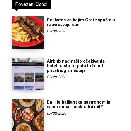
Povezani članci
Delikates sa kojim Grci započinju
i završavaju dan
07/08/2026
Airbnb nadmašio očekivanja –
hoteli rastu tri puta brže od
privatnog smeštaja
07/08/2026
Da li je italijanska gastronomija
samo dobar posleratni mit?
07/08/2026