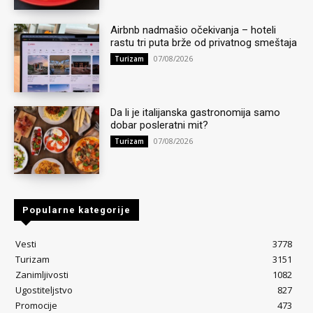
Airbnb nadmašio očekivanja – hoteli
rastu tri puta brže od privatnog smeštaja
07/08/2026
Turizam
Da li je italijanska gastronomija samo
dobar posleratni mit?
07/08/2026
Turizam
Popularne kategorije
Vesti
3778
Turizam
3151
Zanimljivosti
1082
Ugostiteljstvo
827
Promocije
473