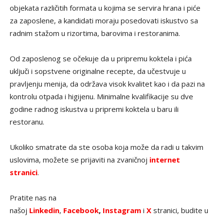
objekata različitih formata u kojima se servira hrana i piće
za zaposlene, a kandidati moraju posedovati iskustvo sa
radnim stažom u rizortima, barovima i restoranima.
Od zaposlenog se očekuje da u pripremu koktela i pića
uključi i sopstvene originalne recepte, da učestvuje u
pravljenju menija, da održava visok kvalitet kao i da pazi na
kontrolu otpada i higijenu. Minimalne kvalifikacije su dve
godine radnog iskustva u pripremi koktela u baru ili
restoranu.
Ukoliko smatrate da ste osoba koja može da radi u takvim
uslovima, možete se prijaviti na zvaničnoj
internet
stranici
.
Pratite nas na
našoj
Linkedin
,
Facebook
,
Instagram
i
X
stranici, budite u