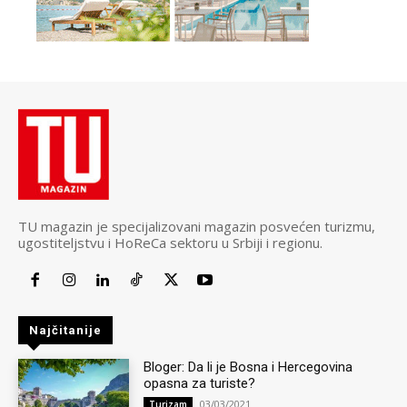
TU magazin je specijalizovani magazin posvećen turizmu,
ugostiteljstvu i HoReCa sektoru u Srbiji i regionu.
Najčitanije
Bloger: Da li je Bosna i Hercegovina
opasna za turiste?
03/03/2021
Turizam