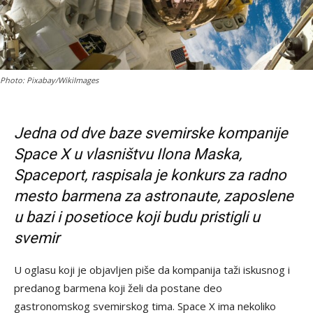
Photo: Pixabay/WikiImages
Jedna od dve baze svemirske kompanije
Space X u vlasništvu Ilona Maska,
Spaceport,
raspisala je konkurs za radno
mesto barmena za astronaute, zaposlene
u bazi i posetioce koji budu pristigli u
svemir
U oglasu koji je objavljen piše da kompanija taži iskusnog i
predanog barmena koji želi da postane deo
gastronomskog svemirskog tima. Space X ima nekoliko