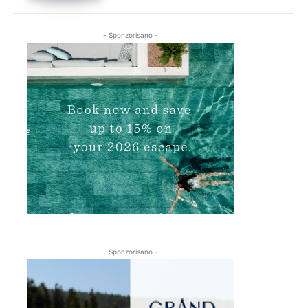
- Sponzorisano -
- Sponzorisano -