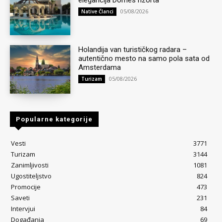
05/08/2026
Native Članci
Holandija van turističkog radara –
autentično mesto na samo pola sata od
Amsterdama
05/08/2026
Turizam
Popularne kategorije
Vesti
3771
Turizam
3144
Zanimljivosti
1081
Ugostiteljstvo
824
Promocije
473
Saveti
231
Intervjui
84
Događanja
69