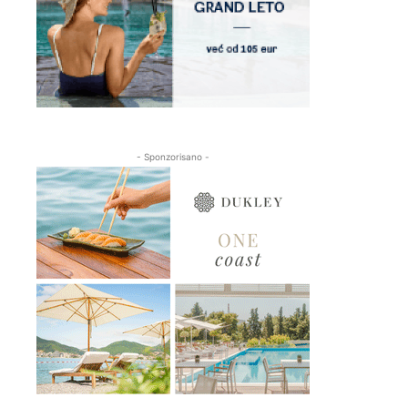
- Sponzorisano -