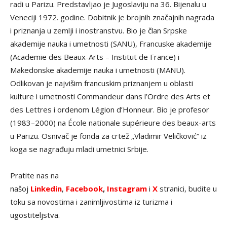
radi u Parizu. Predstavljao je Jugoslaviju na 36. Bijenalu u
Veneciji 1972. godine. Dobitnik je brojnih značajnih nagrada
i priznanja u zemlji i inostranstvu. Bio je član Srpske
akademije nauka i umetnosti (SANU), Francuske akademije
(Academie des Beaux-Arts – Institut de France) i
Makedonske akademije nauka i umetnosti (MANU).
Odlikovan je najvišim francuskim priznanjem u oblasti
kulture i umetnosti Commandeur dans l’Ordre des Arts et
des Lettres i ordenom Légion d’Honneur. Bio je profesor
(1983–2000) na École nationale supérieure des beaux-arts
u Parizu. Osnivač je fonda za crtež „Vladimir Veličković“ iz
koga se nagrađuju mladi umetnici Srbije.
Pratite nas na
našoj
Linkedin
,
Facebook
,
Instagram
i
X
stranici, budite u
toku sa novostima i zanimljivostima iz turizma i
ugostiteljstva.