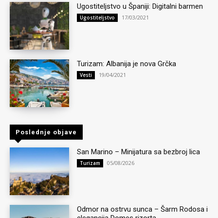
Ugostiteljstvo u Španiji: Digitalni barmen
17/03/2021
Ugostiteljstvo
Turizam: Albanija je nova Grčka
19/04/2021
Vesti
Poslednje objave
San Marino – Minijatura sa bezbroj lica
05/08/2026
Turizam
Odmor na ostrvu sunca – Šarm Rodosa i
elegancija Domes rizorta