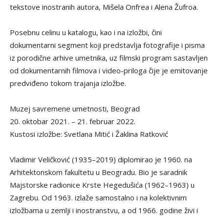
tekstove inostranih autora, Mišela Onfrea i Alena Žufroa.
Posebnu celinu u katalogu, kao i na izložbi, čini
dokumentarni segment koji predstavlja fotografije i pisma
iz porodične arhive umetnika, uz filmski program sastavljen
od dokumentarnih filmova i video-priloga čije je emitovanje
predviđeno tokom trajanja izložbe.
Muzej savremene umetnosti, Beograd
20. oktobar 2021. – 21. februar 2022.
Kustosi izložbe: Svetlana Mitić i Žaklina Ratković
Vladimir Veličković (1935–2019) diplomirao je 1960. na
Arhitektonskom fakultetu u Beogradu. Bio je saradnik
Majstorske radionice Krste Hegedušića (1962–1963) u
Zagrebu. Od 1963. izlaže samostalno i na kolektivnim
izložbama u zemlji i inostranstvu, a od 1966. godine živi i