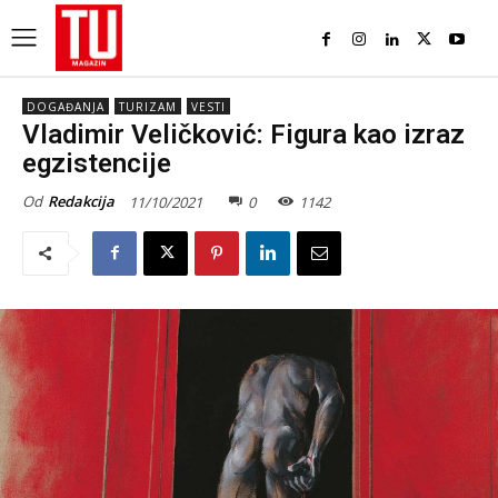
DOGAĐANJA
TURIZAM
VESTI
Vladimir Veličković: Figura kao izraz
egzistencije
Od
Redakcija
11/10/2021
0
1142