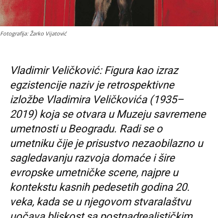
Fotografija: Žarko Vijatović
Vladimir Veličković: Figura kao izraz
egzistencije naziv je retrospektivne
izložbe Vladimira Veličkovića (1935–
2019) koja se otvara u Muzeju savremene
umetnosti u Beogradu. Radi se o
umetniku čije je prisustvo nezaobilazno u
sagledavanju razvoja domaće i šire
evropske umetničke scene, najpre u
kontekstu kasnih pedesetih godina 20.
veka, kada se u njegovom stvaralaštvu
uočava bliskost sa postnadrealističkim