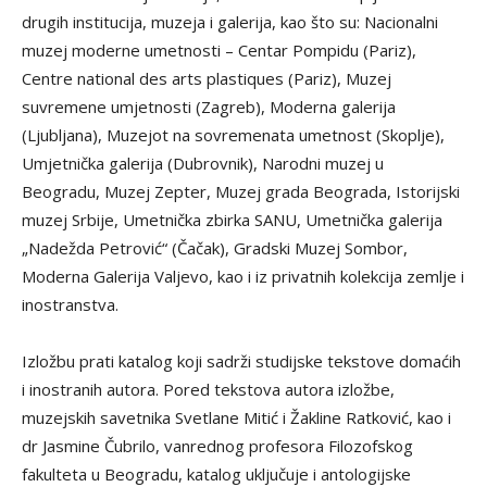
drugih institucija, muzeja i galerija, kao što su: Nacionalni
muzej moderne umetnosti – Centar Pompidu (Pariz),
Centre national des arts plastiques (Pariz), Muzej
suvremene umjetnosti (Zagreb), Moderna galerija
(Ljubljana), Muzejot na sovremenata umetnost (Skoplje),
Umjetnička galerija (Dubrovnik), Narodni muzej u
Beogradu, Muzej Zepter, Muzej grada Beograda, Istorijski
muzej Srbije, Umetnička zbirka SANU, Umetnička galerija
„Nadežda Petrović“ (Čačak), Gradski Muzej Sombor,
Moderna Galerija Valjevo, kao i iz privatnih kolekcija zemlje i
inostranstva.
Izložbu prati katalog koji sadrži studijske tekstove domaćih
i inostranih autora. Pored tekstova autora izložbe,
muzejskih savetnika Svetlane Mitić i Žakline Ratković, kao i
dr Jasmine Čubrilo, vanrednog profesora Filozofskog
fakulteta u Beogradu, katalog uključuje i antologijske