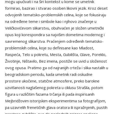
mogu upućivati i na širi kontekst u kome se umetnik
formirao, bazirao i stvarao osoben likovni jezik. Kroz deset
odvojenih tematsko-problemskih celina, koje se fokusiraju
na određene teme i simbole kao i njihovo značenje u
Veličkovićevom slikarstvu, obuhvaćen je složen umetnički
opus koji korespondira sa najvišim dometima modernog i
savremenog slikarstva. Praćenjem određenih tematsko-
problemskih celina, koje su definisane kao Mladost,
Raspeća, Telo u pokretu, Mesta, Gubilišta, Glave, Poreklo,
Životinje, Ništavilo, Bez imena, postiže se uvid u složenost
ovog opusa. Pratimo ga od najranijih crteža i slika nastalih u
beogradskom periodu, kada umetnik radi oskudne
prostore ukočene, statične atmosfere, preko barokne
uzvitlanosti naglašenog pokreta u ciklusu Strašila, potom
figura u različitim fazama trčanja ili pada inspirisanih
Mejbridžovim istorijskim eksperimentima sa fotografijom,
pa uzavrelih frenetičnih glava oratora ili ispražnjenih, pustih
prostora gubilišta, sve do poslednjih prizora spaljene