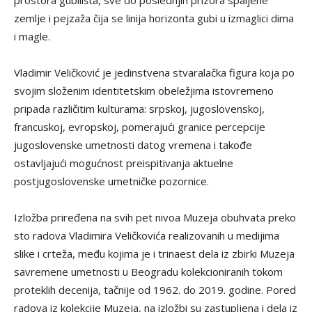
zemlje i pejzaža čija se linija horizonta gubi u izmaglici dima
i magle.
Vladimir Veličković je jedinstvena stvaralačka figura koja po
svojim složenim identitetskim obeležjima istovremeno
pripada različitim kulturama: srpskoj, jugoslovenskoj,
francuskoj, evropskoj, pomerajući granice percepcije
jugoslovenske umetnosti datog vremena i takođe
ostavljajući mogućnost preispitivanja aktuelne
postjugoslovenske umetničke pozornice.
Izložba priređena na svih pet nivoa Muzeja obuhvata preko
sto radova Vladimira Veličkovića realizovanih u medijima
slike i crteža, među kojima je i trinaest dela iz zbirki Muzeja
savremene umetnosti u Beogradu kolekcioniranih tokom
proteklih decenija, tačnije od 1962. do 2019. godine. Pored
radova iz kolekcije Muzeja, na izložbi su zastupljena i dela iz