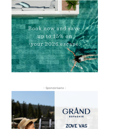
- Sponzorisano -