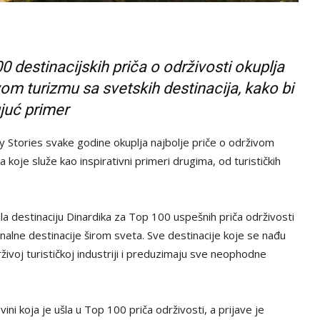
 destinacijskih priča o održivosti okuplja
vom turizmu sa svetskih destinacija, kako bi
ujuć primer
y Stories svake godine okuplja najbolje priče o održivom
 koje služe kao inspirativni primeri drugima, od turističkih
a destinaciju Dinardika za Top 100 uspešnih priča održivosti
ionalne destinacije širom sveta. Sve destinacije koje se nađu
voj turističkoj industriji i preduzimaju sve neophodne
ini koja je ušla u Top 100 priča održivosti, a prijave je