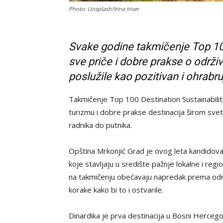
Photo: Unsplash/Irina Iriser
Svake godine takmičenje Top 100
sve priče i dobre prakse o održi
poslužile kao pozitivan i ohrabr
Takmičenje Top 100 Destination Sustainabilit
turizmu i dobre prakse destinacija širom sveta
radnika do putnika.
Opština Mrkonjić Grad je ovog leta kandidoval
koje stavljaju u središte pažnje lokalne i reg
na takmičenju obećavaju napredak prema održi
korake kako bi to i ostvarile.
Dinardika je prva destinacija u Bosni Hercegov