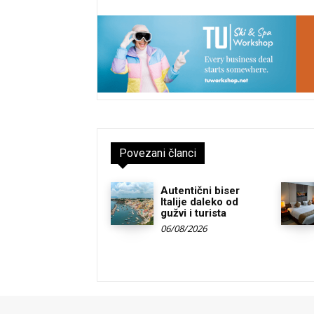
Povezani članci
Autentični biser
Italije daleko od
gužvi i turista
06/08/2026