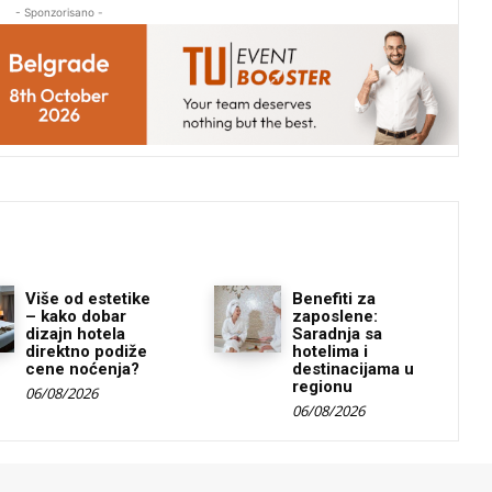
- Sponzorisano -
Više od estetike
Benefiti za
– kako dobar
zaposlene:
dizajn hotela
Saradnja sa
direktno podiže
hotelima i
cene noćenja?
destinacijama u
regionu
06/08/2026
06/08/2026