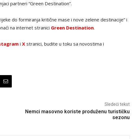
jaci partneri “Green Destination”.
ijeke do formiranja kritične mase i nove zelene destinacije” i
naći na internet stranici
Green Destination
.
stagram
i
X
stranici, budite u toku sa novostima i
Sledeći tekst
Nemci masovno koriste produženu turističku
sezonu