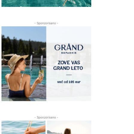
- Sponzorisano -
- Sponzorisano -