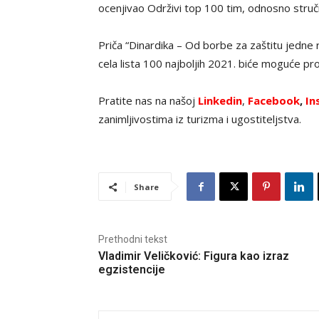
ocenjivao Održivi top 100 tim, odnosno stručn
Priča “Dinardika – Od borbe za zaštitu jedne r
cela lista 100 najboljih 2021. biće moguće pro
Pratite nas na našoj
Linkedin
,
Facebook
,
In
zanimljivostima iz turizma i ugostiteljstva.
Share
Prethodni tekst
Vladimir Veličković: Figura kao izraz
egzistencije