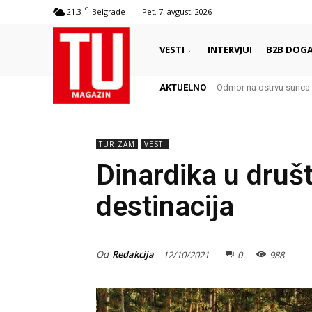
C
21.3
Belgrade
Pet. 7. avgust, 2026
VESTI
INTERVJUI
B2B DOGA
AKTUELNO
Odmor na ostrvu sunca 
TURIZAM
VESTI
Dinardika u društ
destinacija
Od
Redakcija
12/10/2021
0
988