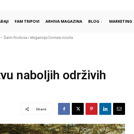
ĐAJI
FAM TRIPOVI
ARHIVA MAGAZINA
BLOG
MARKETING
– Šarm Rodosa i elegancija Domes rizorta
vu naboljih održivih
Share