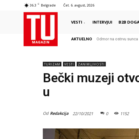
C
36.3
Belgrade
Čet. 6. avgust, 2026
VESTI
INTERVJUI
B2B DOGA
AKTUELNO
Odmor na ostrvu sunca 
TURIZAM
VESTI
ZANIMLJIVOSTI
Bečki muzeji otvo
u
Od
Redakcija
22/10/2021
0
1152