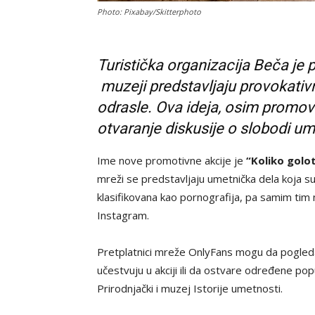
Photo: Pixabay/Skitterphoto
Turistička organizacija Beča je 
muzeji predstavljaju provokativ
odrasle. Ova ideja, osim promovi
otvaranje diskusije o slobodi um
Ime nove promotivne akcije je
“Koliko gol
mreži se predstavljaju umetnička dela koja 
klasifikovana kao pornografija, pa samim ti
Instagram.
Pretplatnici mreže OnlyFans mogu da pogledaj
učestvuju u akciji ili da ostvare određene pop
Prirodnjački i muzej Istorije umetnosti.