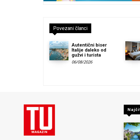
Povezani članci
Autentični biser
Italije daleko od
gužvi i turista
06/08/2026
Najči