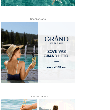
- Sponzorisano -
- Sponzorisano -