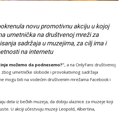
pokrenula novu promotivnu akciju u kojoj
na umetnička na društvenoj mreži za
sanja sadržaja u muzejima, za cilj ima i
etnosti na internetu
otinje možemo da podnesemo?”
, a na OnlyFans društvenoj
su zbog umetničke slobode i provokativnog sadržaja
m ne mogu biti na vodećim društvenim mrežama Facebook i
u dela iz bečkih muzeja, da dobiju ulaznice za muzeje koji
uste. U akciji učestvuju muzeji Leopold, Albertina,