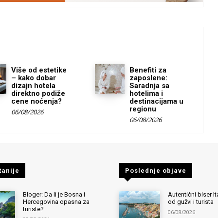
Više od estetike
Benefiti za
– kako dobar
zaposlene:
dizajn hotela
Saradnja sa
direktno podiže
hotelima i
cene noćenja?
destinacijama u
regionu
06/08/2026
06/08/2026
tanije
Poslednje objave
Bloger: Da li je Bosna i
Autentični biser It
Hercegovina opasna za
od gužvi i turista
turiste?
06/08/2026