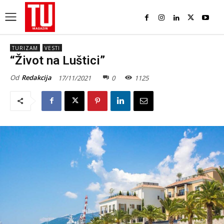
TURIZAM
VESTI
“Život na Luštici”
Od
Redakcija
17/11/2021
0
1125