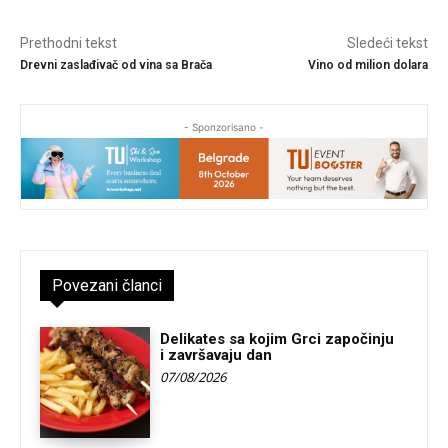
Prethodni tekst
Sledeći tekst
Drevni zaslađivač od vina sa Brača
Vino od milion dolara
- Sponzorisano -
Povezani članci
Delikates sa kojim Grci započinju
i završavaju dan
07/08/2026