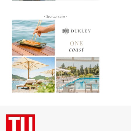
- Sponzorisano -