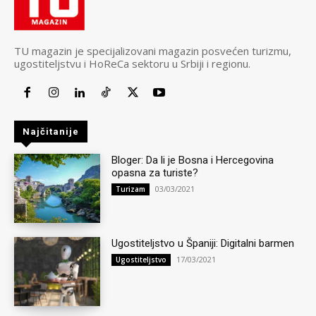
TU magazin je specijalizovani magazin posvećen turizmu,
ugostiteljstvu i HoReCa sektoru u Srbiji i regionu.
Najčitanije
Bloger: Da li je Bosna i Hercegovina
opasna za turiste?
03/03/2021
Turizam
Ugostiteljstvo u Španiji: Digitalni barmen
17/03/2021
Ugostiteljstvo