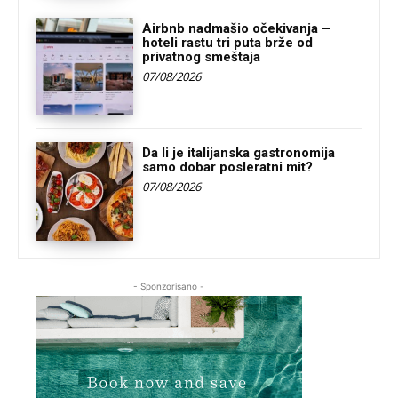
Airbnb nadmašio očekivanja –
hoteli rastu tri puta brže od
privatnog smeštaja
07/08/2026
Da li je italijanska gastronomija
samo dobar posleratni mit?
07/08/2026
- Sponzorisano -