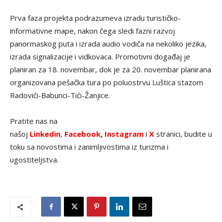
Prva faza projekta podrazumeva izradu turističko-
informativne mape, nakon čega sledi fazni razvoj
panormaskog puta i izrada audio vodiča na nekoliko jezika,
izrada signalizacije i vidkovaca. Promotivni događaj je
planiran za 18. novembar, dok je za 20. novembar planirana
organizovana pešačka tura po poluostrvu Luštica stazom
Radovići-Babunci-Tići-Žanjice.
Pratite nas na
našoj
Linkedin
,
Facebook
,
Instagram
i
X
stranici, budite u
toku sa novostima i zanimljivostima iz turizma i
ugostiteljstva.