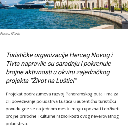
Photo: iStock
Turističke organizacije Herceg Novog i
Tivta napravile su saradnju i pokrenule
brojne aktivnosti u okviru zajedničkog
projekta “Život na Luštici”
Projekat podrazumeva razvoj Panoramskog puta i ima za
cilj povezivanje poluostrva Luštica u autentičnu turističku
ponudu gde se na jednom mestu mogu upoznati i doživeti
brojne prirodne i kulturne raznolikosti ovog neverovatnog
poluostrva.