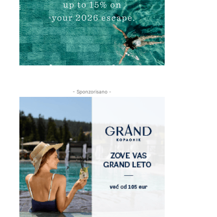
- Sponzorisano -