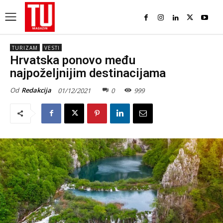
TURIZAM
VESTI
Hrvatska ponovo među
najpoželjnijim destinacijama
Od
Redakcija
01/12/2021
0
999