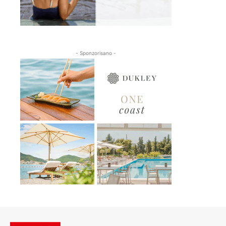
- Sponzorisano -