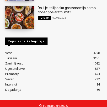
Da li je italijanska gastronomija samo
dobar posleratni mit?
07/08/2026
Turizam
Popularne kategorije
Vesti
3778
Turizam
3151
Zanimljivosti
1082
Ugostiteljstvo
827
Promocije
473
Saveti
232
Intervjui
84
Događanja
69
© TU magazin 2026.