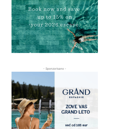
- Sponzorisano -