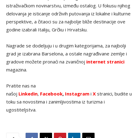
istraživačkom novinarstvu, između ostalog. U fokusu njihog
delovanja je isticanje održivih putovanja iz lokalne i kulturne
perspektive, a čitaoci su za najbolje bliže destinacije ove
godine izabrali Italiju, Grčku i Hrvatsku.
Nagrade se dodeljuju i u drugim kategorijama, za najbolji
grad je izabrana Barselona, a ostale nagrađivane zemlje i
gradove možete pronaći na zvaničnoj
internet stranici
magazina.
Pratite nas na
našoj
Linkedin
,
Facebook
,
Instagram
i
X
stranici, budite u
toku sa novostima i zanimljivostima iz turizma i
ugostiteljstva.