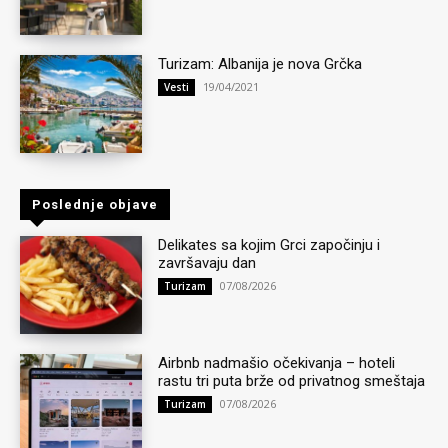
Turizam: Albanija je nova Grčka
19/04/2021
Vesti
Poslednje objave
Delikates sa kojim Grci započinju i
završavaju dan
07/08/2026
Turizam
Airbnb nadmašio očekivanja – hoteli
rastu tri puta brže od privatnog smeštaja
07/08/2026
Turizam