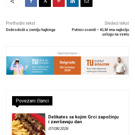
Prethodni tekst
Sledeći tekst
Dobrodošli u zemlju hajkinga
Putnici ocenili – KLM ima najbolju
uslugu na svetu
- Sponzorisano -
Povezani članci
Delikates sa kojim Grci započinju
i završavaju dan
07/08/2026