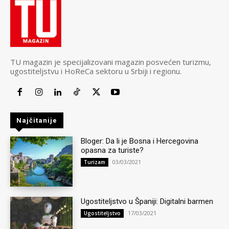
TU magazin je specijalizovani magazin posvećen turizmu,
ugostiteljstvu i HoReCa sektoru u Srbiji i regionu.
Najčitanije
Bloger: Da li je Bosna i Hercegovina
opasna za turiste?
03/03/2021
Turizam
Ugostiteljstvo u Španiji: Digitalni barmen
17/03/2021
Ugostiteljstvo