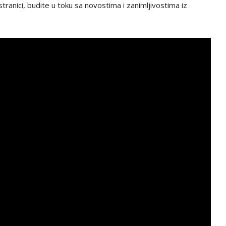
tranici, budite u toku sa novostima i zanimljivostima iz