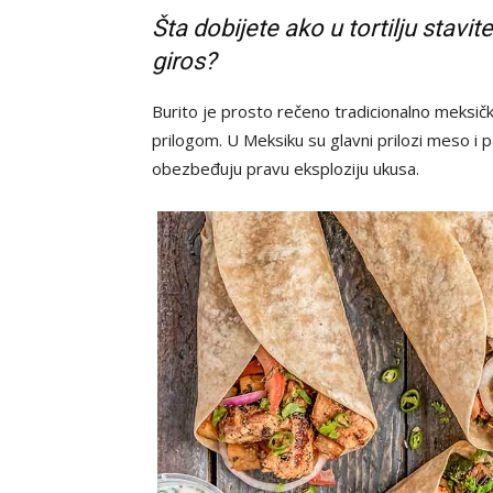
Šta dobijete ako u tortilju stavit
giros?
Burito je prosto rečeno tradicionalno meksičk
prilogom. U Meksiku su glavni prilozi meso i pa
obezbeđuju pravu eksploziju ukusa.