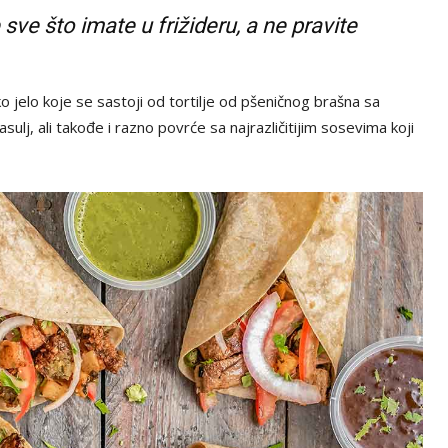
e sve što imate u frižideru, a ne pravite
o jelo koje se sastoji od tortilje od pšeničnog brašna sa
sulj, ali takođe i razno povrće sa najrazličitijim sosevima koji