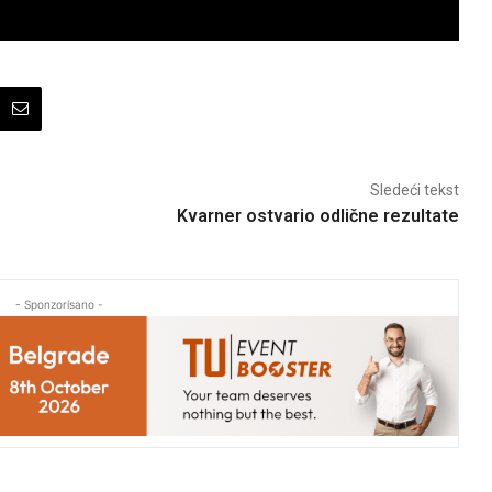
Sledeći tekst
Kvarner ostvario odlične rezultate
- Sponzorisano -