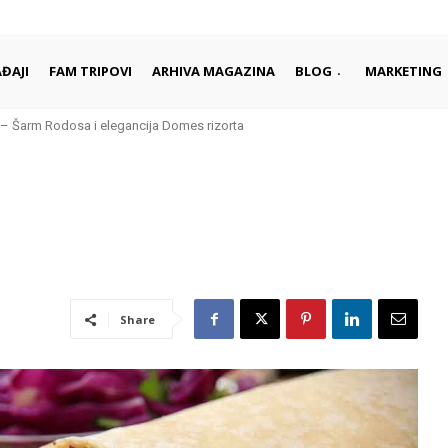
ĐAJI
FAM TRIPOVI
ARHIVA MAGAZINA
BLOG
MARKETING
– Šarm Rodosa i elegancija Domes rizorta
je daleko od gužvi i turista
Share