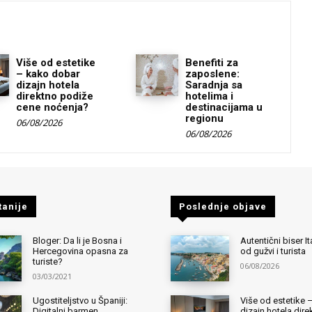
Više od estetike
Benefiti za
– kako dobar
zaposlene:
dizajn hotela
Saradnja sa
direktno podiže
hotelima i
cene noćenja?
destinacijama u
regionu
06/08/2026
06/08/2026
tanije
Poslednje objave
Bloger: Da li je Bosna i
Autentični biser It
Hercegovina opasna za
od gužvi i turista
turiste?
06/08/2026
03/03/2021
Ugostiteljstvo u Španiji:
Više od estetike 
Digitalni barmen
dizajn hotela dir