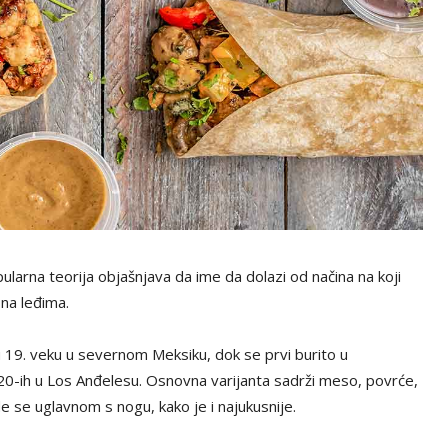
larna teorija objašnjava da ime da dolazi od načina na koji
 na leđima.
u 19. veku u severnom Meksiku, dok se prvi burito u
-ih u Los Anđelesu. Osnovna varijanta sadrži meso, povrće,
jede se uglavnom s nogu, kako je i najukusnije.