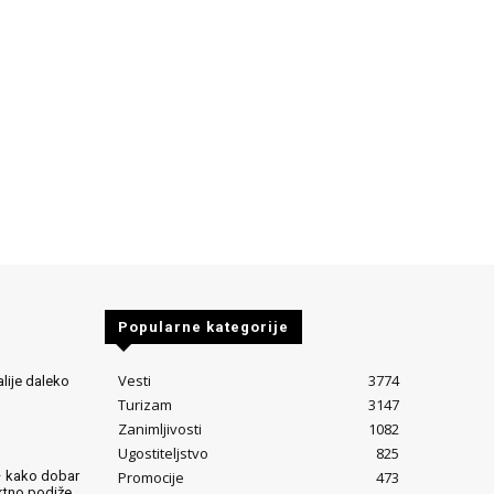
Popularne kategorije
Vesti
3774
alije daleko
Turizam
3147
Zanimljivosti
1082
Ugostiteljstvo
825
Promocije
473
– kako dobar
ektno podiže