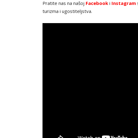
Pratite nas na našoj
Facebook
i
Instagram
s
turizma i ugostiteljstva.