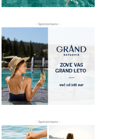
- Sponzorisano -
- Sponzorisano -