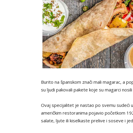
Burito na španskom znači mali magarac, a popu
su ljudi pakovali pakete koje su magarci nosili
Ovaj specijalitet je nastao po svemu sudeći 
američkim restoranima pojavio početkom 1920
salate, ljute ili kiselkaste prelive i soseve i 