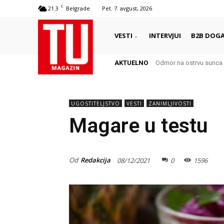
C
21.3
Belgrade
Pet. 7. avgust, 2026
VESTI
INTERVJUI
B2B DOGA
AKTUELNO
Odmor na ostrvu sunca 
Autentični biser Itali
UGOSTITELJSTVO
VESTI
ZANIMLJIVOSTI
Magare u testu
Od
Redakcija
08/12/2021
0
1596