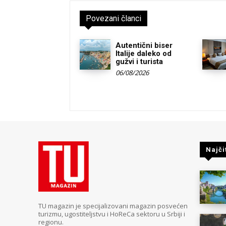
Povezani članci
Autentični biser
Italije daleko od
gužvi i turista
06/08/2026
Najči
TU magazin je specijalizovani magazin posvećen
turizmu, ugostiteljstvu i HoReCa sektoru u Srbiji i
regionu.