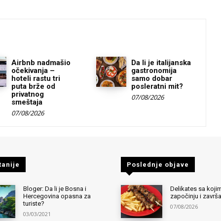
Airbnb nadmašio
Da li je italijanska
očekivanja –
gastronomija
hoteli rastu tri
samo dobar
puta brže od
posleratni mit?
privatnog
07/08/2026
smeštaja
07/08/2026
tanije
Poslednje objave
Bloger: Da li je Bosna i
Delikates sa kojim
Hercegovina opasna za
započinju i završ
turiste?
07/08/2026
03/03/2021