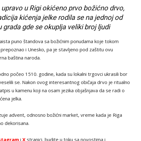
je upravo u Rigi okićeno prvo božićno drvo,
icija kićenja jelke rodila se na jednoj od
 grada gde se okuplja veliki broj ljudi
se zaista puno štandova sa božićnim ponudama koje tokom
e prepoznao i Unesko, pa je stavljeno pod zaštitu ovu
rna baština naroda.
dno počeo 1510. godine, kada su lokalni trgovci ukrasili bor
veselili se. Nakon ovog interesantnog običaja drvo je ritualno
natpis u kamenu koji na osam jezika objašnjava da se radi o
ćena jelka.
izuje advent, odnosno božićni market, vreme kada je Riga
no dekorisana.
stagram
i
X
stranici, budite u toku sa novostima i