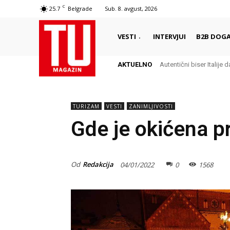
C
25.7
Belgrade
Sub. 8. avgust, 2026
VESTI
INTERVJUI
B2B DOGA
AKTUELNO
Autentični biser Italije d
TURIZAM
VESTI
ZANIMLJIVOSTI
Gde je okićena pr
Od
Redakcija
04/01/2022
0
1568