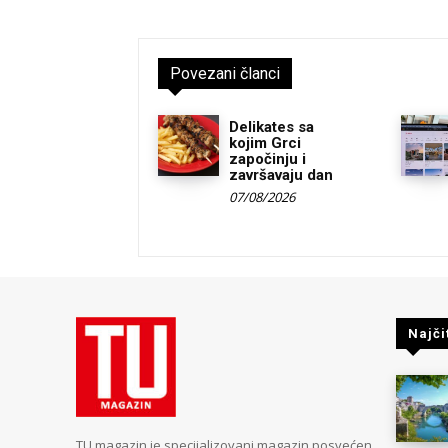
Povezani članci
Delikates sa
kojim Grci
započinju i
završavaju dan
07/08/2026
Najči
TU magazin je specijalizovani magazin posvećen