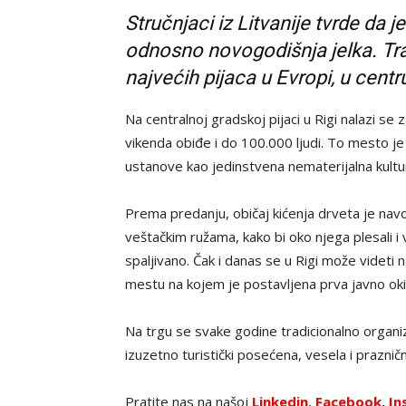
Stručnjaci iz Litvanije tvrde da 
odnosno novogodišnja jelka. Trad
najvećih pijaca u Evropi, u centru
Na centralnoj gradskoj pijaci u Rigi nalazi 
vikenda obiđe i do 100.000 ljudi. To mesto j
ustanove kao jedinstvena nematerijalna kultu
Prema predanju, običaj kićenja drveta je navo
veštačkim ružama, kako bi oko njega plesali i 
spaljivano. Čak i danas se u Rigi može videti 
mestu na kojem je postavljena prva javno oki
Na trgu se svake godine tradicionalno organ
izuzetno turistički posećena, vesela i praznič
Pratite nas na našoj
Linkedin
,
Facebook
,
In