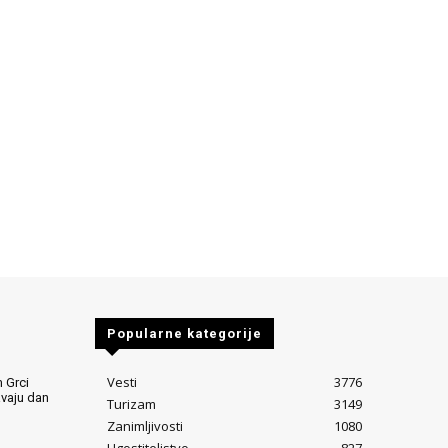
Popularne kategorije
Vesti
3776
 Grci
avaju dan
Turizam
3149
Zanimljivosti
1080