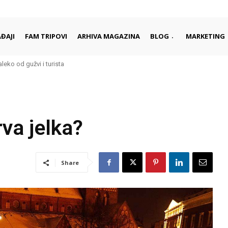
ĐAJI
FAM TRIPOVI
ARHIVA MAGAZINA
BLOG
MARKETING
aleko od gužvi i turista
va jelka?
Share