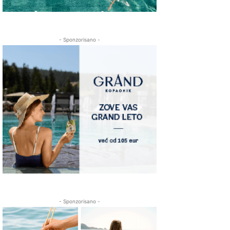
- Sponzorisano -
- Sponzorisano -