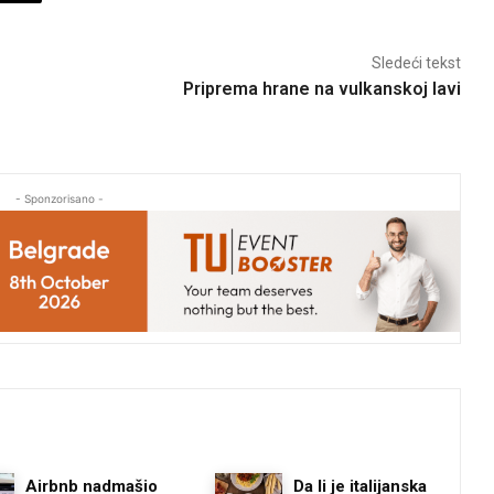
Sledeći tekst
Priprema hrane na vulkanskoj lavi
- Sponzorisano -
Airbnb nadmašio
Da li je italijanska