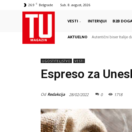
C
26.9
Belgrade
Sub. 8. avgust, 2026
VESTI
INTERVJUI
B2B DOGA
AKTUELNO
Autentični biser Italije d
UGOSTITELJSTVO
VESTI
Espreso za Unes
Od
Redakcija
28/02/2022
0
1718