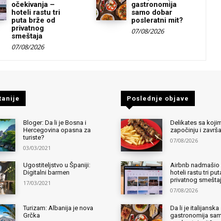
očekivanja –
gastronomija
hoteli rastu tri
samo dobar
puta brže od
posleratni mit?
privatnog
07/08/2026
smeštaja
07/08/2026
tanije
Poslednje objave
Bloger: Da li je Bosna i
Delikates sa kojim
Hercegovina opasna za
započinju i završ
turiste?
07/08/2026
03/03/2021
Ugostiteljstvo u Španiji:
Airbnb nadmašio 
Digitalni barmen
hoteli rastu tri pu
privatnog smešta
17/03/2021
07/08/2026
Turizam: Albanija je nova
Da li je italijanska
Grčka
gastronomija sa