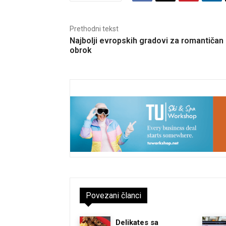
Prethodni tekst
Najbolji evropskih gradovi za romantičan
obrok
Povezani članci
Delikates sa