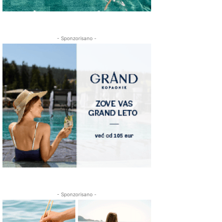
- Sponzorisano -
- Sponzorisano -