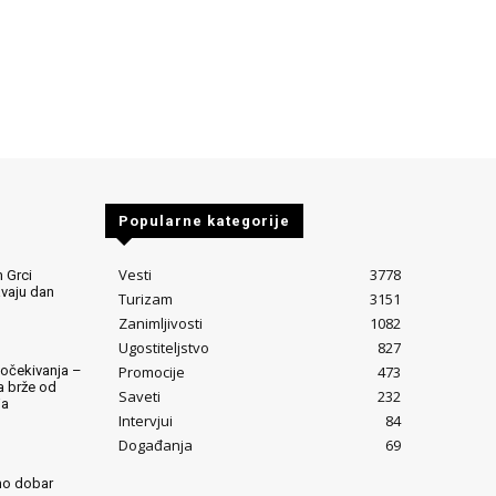
Popularne kategorije
Vesti
3778
 Grci
avaju dan
Turizam
3151
Zanimljivosti
1082
Ugostiteljstvo
827
Promocije
473
očekivanja –
ta brže od
Saveti
232
ja
Intervjui
84
Događanja
69
mo dobar