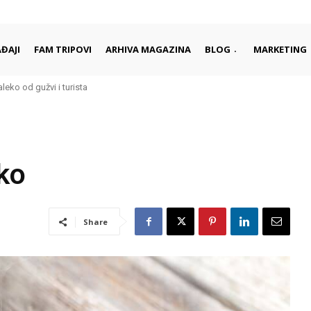
ĐAJI
FAM TRIPOVI
ARHIVA MAGAZINA
BLOG
MARKETING
aleko od gužvi i turista
ko
Share