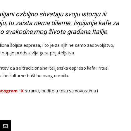
jani ozbiljno shvataju svoju istoriju ili
nju, tu zaista nema dileme. Ispijanje kafe za
eo svakodnevnog života građana Italije
liona šoljica espresa, i to je za njih ne samo zadovoljstvo,
 popije predstavlja gest prijateljstva.
tev da se tradicionalna italijanska espreso kafa i ritual
ijalne kulturne baštine ovog naroda.
stagram
i
X
stranici, budite u toku sa novostima i