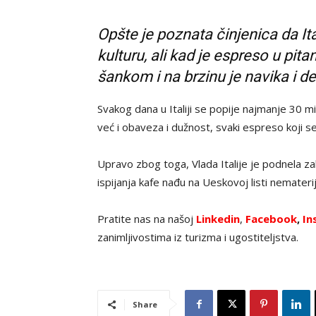
Opšte je poznata činjenica da Itali
kulturu, ali kad je espreso u pita
šankom i na brzinu je navika i d
Svakog dana u Italiji se popije najmanje 30 mi
već i obaveza i dužnost, svaki espreso koji se
Upravo zbog toga, Vlada Italije je podnela zah
ispijanja kafe nađu na Ueskovoj listi nemater
Pratite nas na našoj
Linkedin
,
Facebook
,
In
zanimljivostima iz turizma i ugostiteljstva.
Share