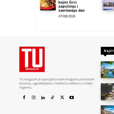
kojim Grci
započinju i
završavaju dan
07/08/2026
Najči
TU magazin je specijalizovani magazin posvećen
turizmu, ugostiteljstvu i HoReCa sektoru u Srbiji i
regionu.