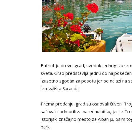
Butrint je drevni grad, svedok jednog izuzet
sveta. Grad predstavlja jednu od najposećenijih
izuzetno zgodan za posetu jer se nalazi na 
letovališta Saranda.
Prema predanju, grad su osnovali čuveni Troja
sačuvali i odmorili za narednu bitku, jer je Tro
istorijski značajno mesto za Albaniju, osim toga
park.