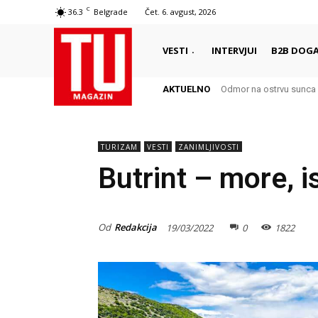
C
36.3
Belgrade
Čet. 6. avgust, 2026
VESTI
INTERVJUI
B2B DOGA
AKTUELNO
Odmor na ostrvu sunca – Š
Autentični biser Italije 
TURIZAM
VESTI
ZANIMLJIVOSTI
Butrint – more, is
Od
Redakcija
19/03/2022
0
1822