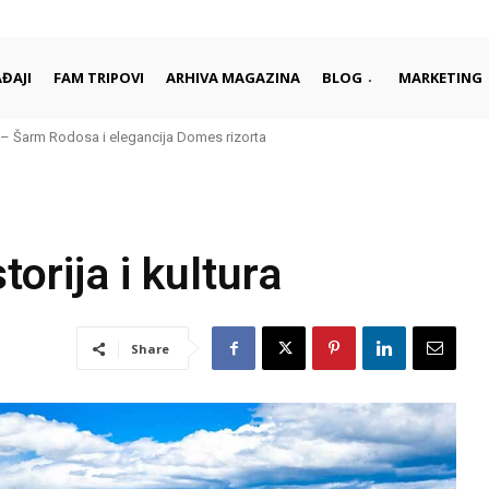
ĐAJI
FAM TRIPOVI
ARHIVA MAGAZINA
BLOG
MARKETING
arm Rodosa i elegancija Domes rizorta
daleko od gužvi i turista
torija i kultura
Share