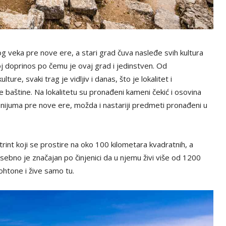
og veka pre nove ere, a stari grad čuva nasleđe svih kultura
voj doprinos po čemu je ovaj grad i jedinstven. Od
ture, svaki trag je vidljiv i danas, što je lokalitet i
 baštine. Na lokalitetu su pronađeni kameni čekić i osovina
lenijuma pre nove ere, možda i nastariji predmeti pronađeni u
Butrint koji se prostire na oko 100 kilometara kvadratnih, a
ebno je značajan po činjenici da u njemu živi više od 1200
utohtone i žive samo tu.