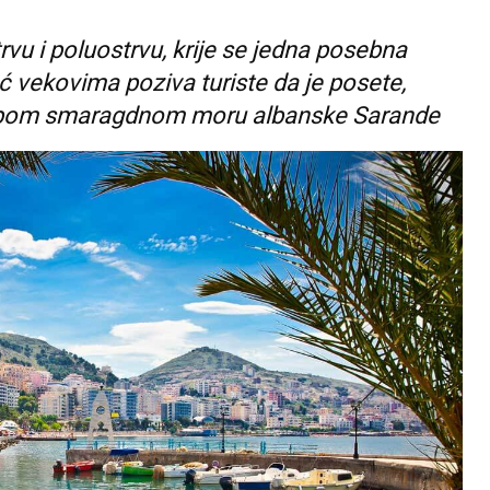
vu i poluostrvu, krije se jedna posebna
već vekovima poziva turiste da je posete,
epom smaragdnom moru albanske Sarande