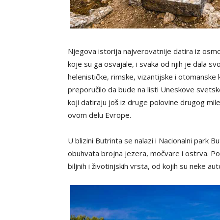
Njegova istorija najverovatnije datira iz osm
koje su ga osvajale, i svaka od njih je dala s
helenističke, rimske, vizantijske i otomanske kul
preporučilo da bude na listi Uneskove svetske
koji datiraju još iz druge polovine drugog mi
ovom delu Evrope.
U blizini Butrinta se nalazi i Nacionalni park 
obuhvata brojna jezera, močvare i ostrva. Pos
biljnih i životinjskih vrsta, od kojih su neke a