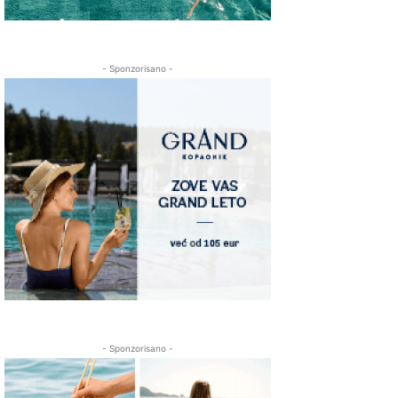
- Sponzorisano -
- Sponzorisano -