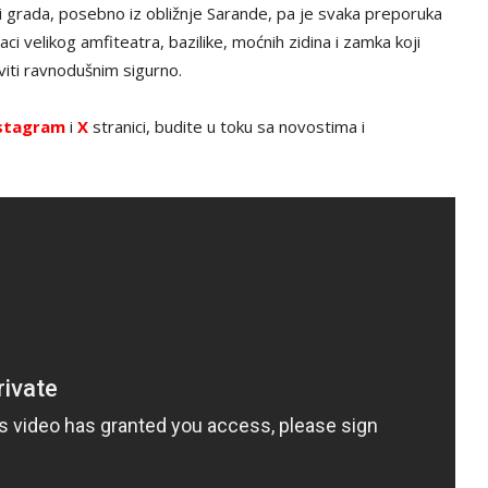
 i grada, posebno iz obližnje Sarande, pa je svaka preporuka
taci velikog amfiteatra, bazilike, moćnih zidina i zamka koji
iti ravnodušnim sigurno.
stagram
i
X
stranici, budite u toku sa novostima i