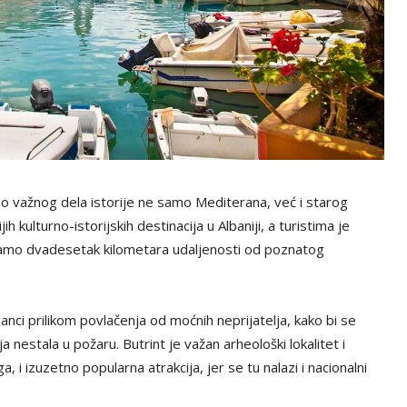
no važnog dela istorije ne samo Mediterana, već i starog
 kulturno-istorijskih destinacija u Albaniji, a turistima je
samo dvadesetak kilometara udaljenosti od poznatog
nci prilikom povlačenja od moćnih neprijatelja, kako bi se
ja nestala u požaru. Butrint je važan arheološki lokalitet i
, i izuzetno popularna atrakcija, jer se tu nalazi i nacionalni