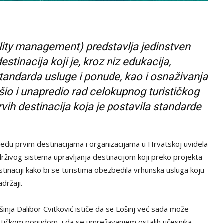
lity management) predstavlja jedinstven
stinacija koji je, kroz niz edukacija,
standarda usluge i ponude, kao i osnaživanja
io i unapredio rad celokupnog turističkog
vih destinacija koja je postavila standarde
među prvim destinacijama i organizacijama u Hrvatskoj uvidela
drživog sistema upravljanja destinacijom koji preko projekta
inaciji kako bi se turistima obezbedila vrhunska usluga koju
adržaji.
inja Dalibor Cvitković ističe da se Lošinj već sada može
ističkom ponudom, i da se umrežavanjem ostalih učesnika