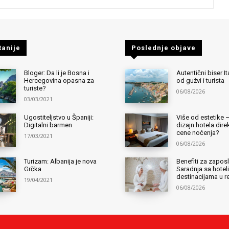
tanije
Poslednje objave
Bloger: Da li je Bosna i
Autentični biser It
Hercegovina opasna za
od gužvi i turista
turiste?
06/08/2026
03/03/2021
Ugostiteljstvo u Španiji:
Više od estetike 
Digitalni barmen
dizajn hotela dir
cene noćenja?
17/03/2021
06/08/2026
Turizam: Albanija je nova
Benefiti za zapos
Grčka
Saradnja sa hotel
destinacijama u r
19/04/2021
06/08/2026