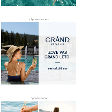
- Sponzorisano -
- Sponzorisano -