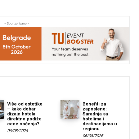
- Sponzorisano -
Više od estetike
Benefiti za
– kako dobar
zaposlene:
dizajn hotela
Saradnja sa
direktno podiže
hotelima i
cene noćenja?
destinacijama u
regionu
06/08/2026
06/08/2026