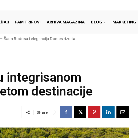
ĐAJI
FAM TRIPOVI
ARHIVA MAGAZINA
BLOG
MARKETING
– Šarm Rodosa i elegancija Domes rizorta
 u integrisanom
tetom destinacije
Share