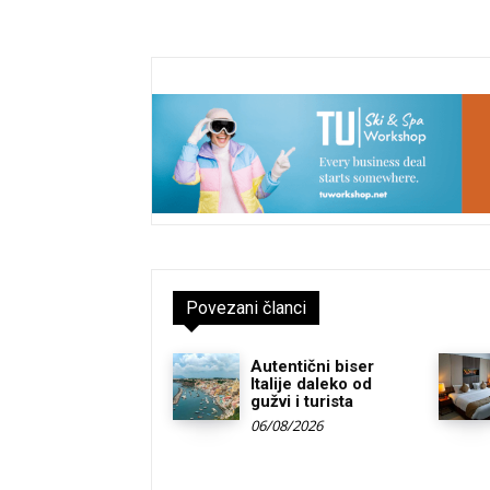
Povezani članci
Autentični biser
Italije daleko od
gužvi i turista
06/08/2026