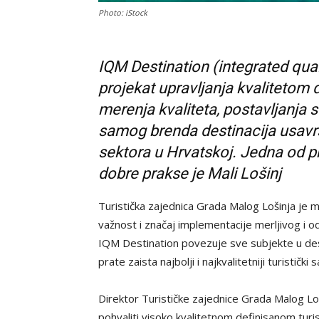
Photo: iStock
IQM Destination (integrated qua
projekat upravljanja kvalitetom de
merenja kvaliteta, postavljanja 
samog brenda destinacija usavrš
sektora u Hrvatskoj. Jedna od pr
dobre prakse je Mali Lošinj
Turistička zajednica Grada Malog Lošinja je 
važnost i značaj implementacije merljivog i o
IQM Destination povezuje sve subjekte u dest
prate zaista najbolji i najkvalitetniji turistički s
Direktor Turističke zajednice Grada Malog Loš
pohvaliti visoko kvalitetnom definisanom tur