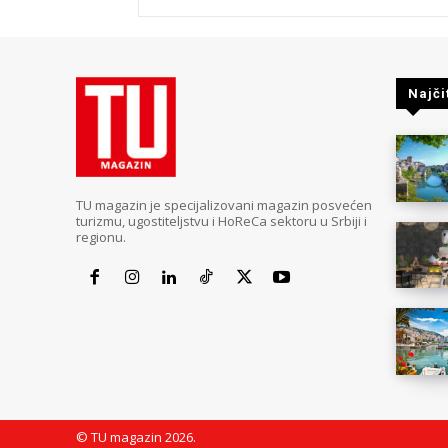
Najči
TU magazin je specijalizovani magazin posvećen
turizmu, ugostiteljstvu i HoReCa sektoru u Srbiji i
regionu.
© TU magazin 2026.