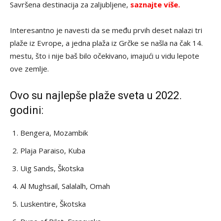
Savršena destinacija za zaljubljene,
saznajte više.
Interesantno je navesti da se među prvih deset nalazi tri
plaže iz Evrope, a jedna plaža iz Grčke se našla na čak 14.
mestu, što i nije baš bilo očekivano, imajući u vidu lepote
ove zemlje.
Ovo su najlepše plaže sveta u 2022.
godini:
Bengera, Mozambik
Plaja Paraiso, Kuba
Uig Sands, Škotska
Al Mughsail, Salalalh, Omah
Luskentire, Škotska