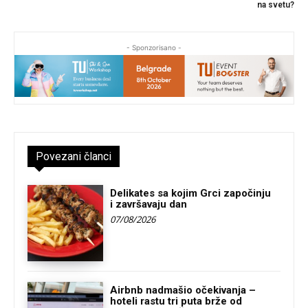
na svetu?
- Sponzorisano -
Povezani članci
Delikates sa kojim Grci započinju
i završavaju dan
07/08/2026
Airbnb nadmašio očekivanja –
hoteli rastu tri puta brže od