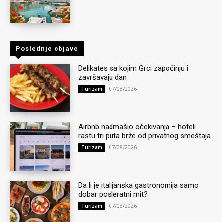
Poslednje objave
Delikates sa kojim Grci započinju i
završavaju dan
07/08/2026
Turizam
Airbnb nadmašio očekivanja – hoteli
rastu tri puta brže od privatnog smeštaja
07/08/2026
Turizam
Da li je italijanska gastronomija samo
dobar posleratni mit?
07/08/2026
Turizam