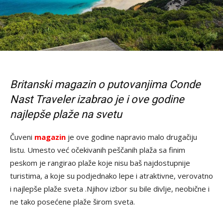
Britanski magazin o putovanjima Conde
Nast Traveler izabrao je i ove godine
najlepše plaže na svetu
Čuveni
magazin
je ove godine napravio malo drugačiju
listu. Umesto već očekivanih peščanih plaža sa finim
peskom je rangirao plaže koje nisu baš najdostupnije
turistima, a koje su podjednako lepe i atraktivne, verovatno
i najlepše plaže sveta .Njihov izbor su bile divlje, neobične i
ne tako posećene plaže širom sveta.