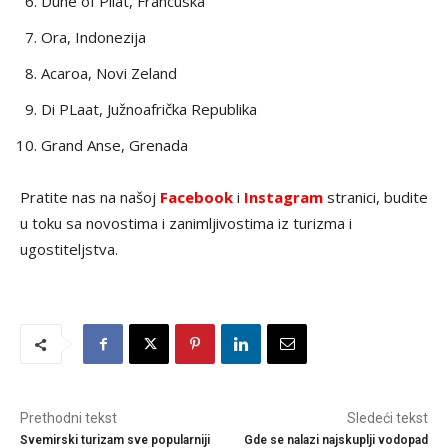
Dune of Pilat, Francuska
Ora, Indonezija
Acaroa, Novi Zeland
Di PLaat, Južnoafrička Republika
Grand Anse, Grenada
Pratite nas na našoj
Facebook
i
Instagram
stranici, budite
u toku sa novostima i zanimljivostima iz turizma i
ugostiteljstva.
Prethodni tekst
Sledeći tekst
Svemirski turizam sve popularniji
Gde se nalazi najskuplji vodopad