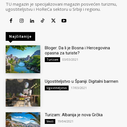
TU magazin je specijalizovani magazin posvećen turizmu,
ugostiteljstvu i HoReCa sektoru u Srbiji i regionu.
Najčitanije
Bloger: Da li je Bosna i Hercegovina
opasna za turiste?
03/03/2021
Turizam
Ugostiteljstvo u Španiji: Digitalni barmen
17/03/2021
Ugostiteljstvo
Turizam: Albanija je nova Grčka
19/04/2021
Vesti