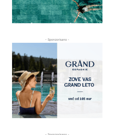
- Sponzorisano -
- Sponzorisano -