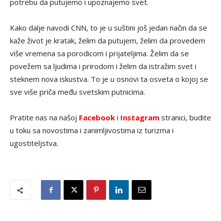
potrebu da putujemo i upoznajemo svet.
Kako dalje navodi CNN, to je u suštini još jedan način da se
kaže život je kratak, želim da putujem, želim da provedem
više vremena sa porodicom i prijateljima. Želim da se
povežem sa ljudima i prirodom i želim da istražim svet i
steknem nova iskustva. To je u osnovi ta osveta o kojoj se
sve više priča među svetskim putnicima.
Pratite nas na našoj
Facebook
i
Instagram
stranici, budite
u toku sa novostima i zanimljivostima iz turizma i
ugostiteljstva.