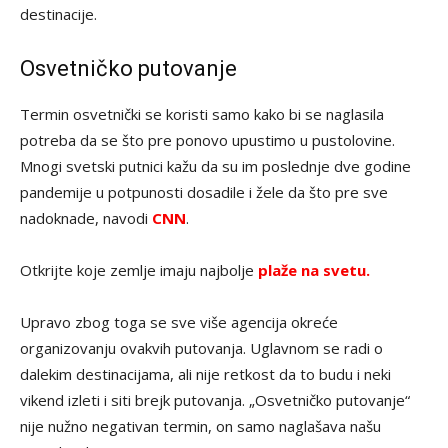
destinacije.
Osvetničko putovanje
Termin osvetnički se koristi samo kako bi se naglasila
potreba da se što pre ponovo upustimo u pustolovine.
Mnogi svetski putnici kažu da su im poslednje dve godine
pandemije u potpunosti dosadile i žele da što pre sve
nadoknade, navodi
CNN
.
Otkrijte koje zemlje imaju najbolje
plaže na svetu.
Upravo zbog toga se sve više agencija okreće
organizovanju ovakvih putovanja. Uglavnom se radi o
dalekim destinacijama, ali nije retkost da to budu i neki
vikend izleti i siti brejk putovanja. „Osvetničko putovanje“
nije nužno negativan termin, on samo naglašava našu