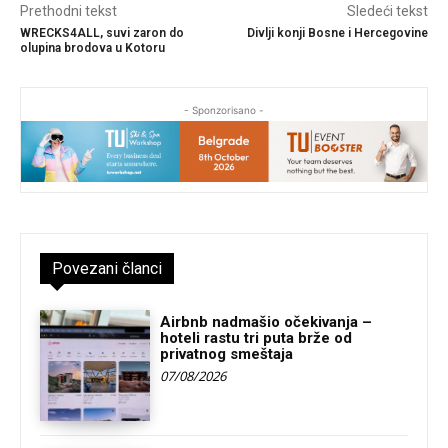
Prethodni tekst
Sledeći tekst
WRECKS4ALL, suvi zaron do
Divlji konji Bosne i Hercegovine
olupina brodova u Kotoru
- Sponzorisano -
Povezani članci
Airbnb nadmašio očekivanja –
hoteli rastu tri puta brže od
privatnog smeštaja
07/08/2026