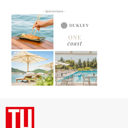
- Sponzorisano -