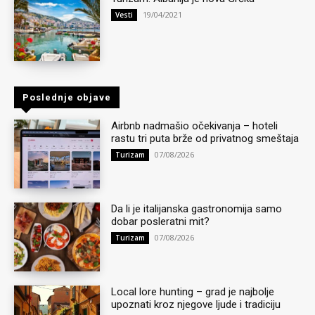
19/04/2021
Vesti
Poslednje objave
Airbnb nadmašio očekivanja – hoteli
rastu tri puta brže od privatnog smeštaja
07/08/2026
Turizam
Da li je italijanska gastronomija samo
dobar posleratni mit?
07/08/2026
Turizam
Local lore hunting – grad je najbolje
upoznati kroz njegove ljude i tradiciju