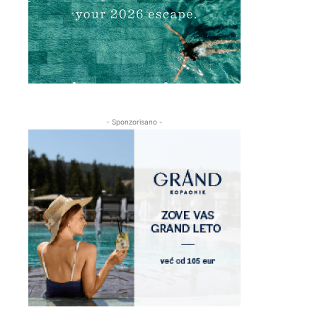
- Sponzorisano -