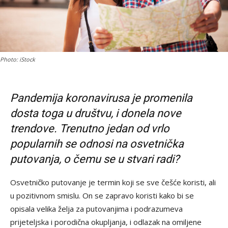
Photo: iStock
Pandemija koronavirusa je promenila
dosta toga u društvu, i donela nove
trendove. Trenutno jedan od vrlo
popularnih se odnosi na osvetnička
putovanja, o čemu se u stvari radi?
Osvetničko putovanje je termin koji se sve češće koristi, ali
u pozitivnom smislu. On se zapravo koristi kako bi se
opisala velika želja za putovanjima i podrazumeva
prijeteljska i porodična okupljanja, i odlazak na omiljene