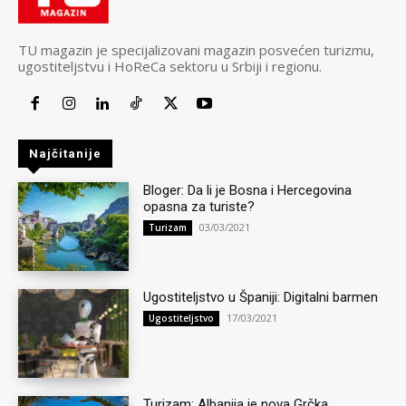
TU magazin je specijalizovani magazin posvećen turizmu,
ugostiteljstvu i HoReCa sektoru u Srbiji i regionu.
Najčitanije
Bloger: Da li je Bosna i Hercegovina
opasna za turiste?
03/03/2021
Turizam
Ugostiteljstvo u Španiji: Digitalni barmen
17/03/2021
Ugostiteljstvo
Turizam: Albanija je nova Grčka