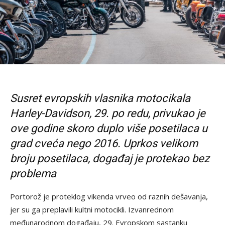
Susret evropskih vlasnika motocikala
Harley-Davidson, 29. po redu, privukao je
ove godine skoro duplo više posetilaca u
grad cveća nego 2016. Uprkos velikom
broju posetilaca, događaj je protekao bez
problema
Portorož je proteklog vikenda vrveo od raznih dešavanja,
jer su ga preplavili kultni motocikli. Izvanrednom
međunarodnom događaju, 29. Evropskom sastanku