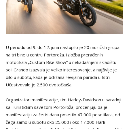
U periodu od 9. do 12. juna nastupilo je 20 muzičkih grupa
na tri bine u centru Portoroža. Izložba prerađenih
motocikala „Custom Bike Show“ u nekadašnjem skladištu
soli Grando izazvala je veliko interesovanje, a najživlje je
bilo u subotu, kada je održana revijalna parada u Istri.
Učestvovalo je 2.500 dvotočkaša.
Organizatori manifestacije, tim Harley-Davidson u saradnji
sa Turističkim savezom Portoroža, procenjuju da je
manifestaciju za četiri dana posetilo 47.000 posetilaca, od
čega samo u subotu oko 25.000 i oko 17.000 Harli-