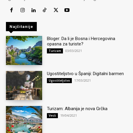
Najčitanije
Bloger: Da li je Bosna i Hercegovina
opasna za turiste?
03/03/2021
Turizam
Ugostiteljstvo u Španiji: Digitalni barmen
17/03/2021
Ugostiteljstvo
Turizam: Albanija je nova Grčka
19/04/2021
Vesti