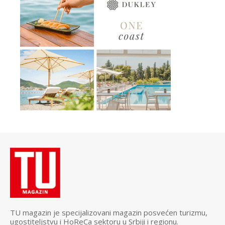
TU magazin je specijalizovani magazin posvećen turizmu,
ugostiteljstvu i HoReCa sektoru u Srbiji i regionu.