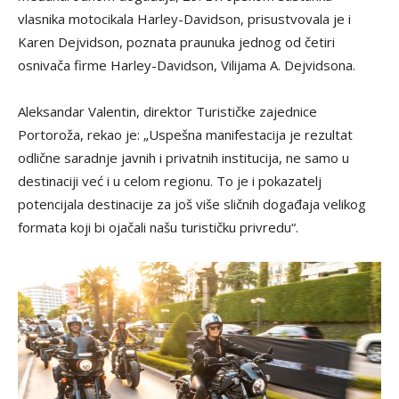
vlasnika motocikala Harley-Davidson, prisustvovala je i
Karen Dejvidson, poznata praunuka jednog od četiri
osnivača firme Harley-Davidson, Vilijama A. Dejvidsona.
Aleksandar Valentin, direktor Turističke zajednice
Portoroža, rekao je: „Uspešna manifestacija je rezultat
odlične saradnje javnih i privatnih institucija, ne samo u
destinaciji već i u celom regionu. To je i pokazatelj
potencijala destinacije za još više sličnih događaja velikog
formata koji bi ojačali našu turističku privredu“.