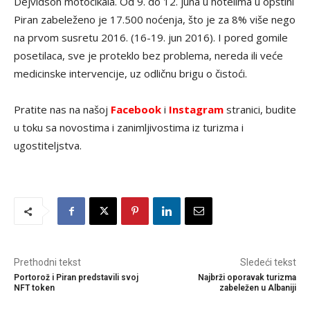
Dejvidson motocikala. Od 9. do 12. juna u hotelima u opštini
Piran zabeleženo je 17.500 noćenja, što je za 8% više nego
na prvom susretu 2016. (16-19. jun 2016). I pored gomile
posetilaca, sve je proteklo bez problema, nereda ili veće
medicinske intervencije, uz odličnu brigu o čistoći.
Pratite nas na našoj
Facebook
i
Instagram
stranici, budite
u toku sa novostima i zanimljivostima iz turizma i
ugostiteljstva.
Prethodni tekst
Sledeći tekst
Portorož i Piran predstavili svoj
Najbrži oporavak turizma
NFT token
zabeležen u Albaniji