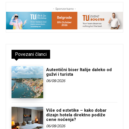
- Sponzorisano -
Povezani članci
Autentični biser Italije daleko od
gužvi i turista
06/08/2026
Više od estetike – kako dobar
dizajn hotela direktno podiže
cene noćenja?
06/08/2026