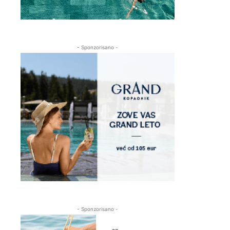
- Sponzorisano -
- Sponzorisano -