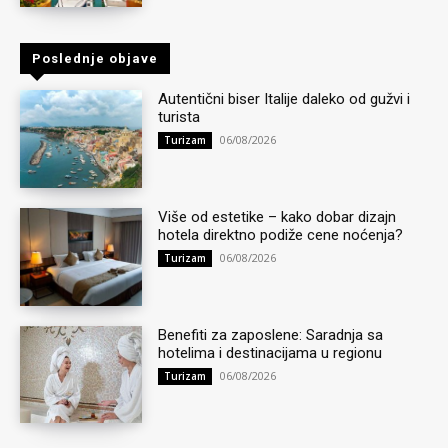
Poslednje objave
Autentični biser Italije daleko od gužvi i
turista
06/08/2026
Turizam
Više od estetike – kako dobar dizajn
hotela direktno podiže cene noćenja?
06/08/2026
Turizam
Benefiti za zaposlene: Saradnja sa
hotelima i destinacijama u regionu
06/08/2026
Turizam