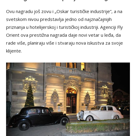
Ovu nagradu još zovu i „Oskar turističke industrije“, a na
svetskom nivou predstavlja jedno od najznačajnijih
priznanja u hotelijerskoj i turističkoj industriji. Agenciji Fly
Orient ova prestižna nagrada daje novi vetar u leđa, da
rade više, planiraju više i stvaraju nova iskustva za svoje
klijente.