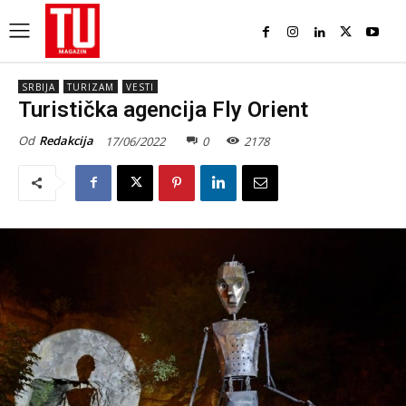
SRBIJA
TURIZAM
VESTI
Turistička agencija Fly Orient
Od
Redakcija
17/06/2022
0
2178