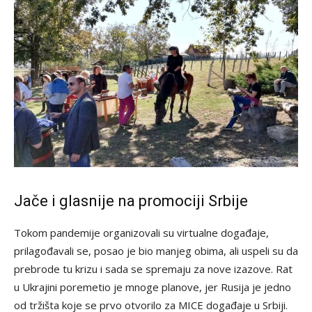
Jače i glasnije na promociji Srbije
Tokom pandemije organizovali su virtualne događaje,
prilagođavali se, posao je bio manjeg obima, ali uspeli su da
prebrode tu krizu i sada se spremaju za nove izazove. Rat
u Ukrajini poremetio je mnoge planove, jer Rusija je jedno
od tržišta koje se prvo otvorilo za MICE događaje u Srbiji.