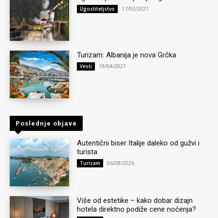
17/03/2021
Ugostiteljstvo
Turizam: Albanija je nova Grčka
19/04/2021
Vesti
Poslednje objave
Autentični biser Italije daleko od gužvi i
turista
06/08/2026
Turizam
Više od estetike – kako dobar dizajn
hotela direktno podiže cene noćenja?