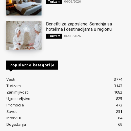
06/08/2026
Turizam
Benefiti za zaposlene: Saradnja sa
hotelima i destinacijama u regionu
06/08/2026
Turizam
Popularne kategorije
Vesti
3774
Turizam
3147
Zanimljivosti
1082
Ugostiteljstvo
825
Promocije
473
Saveti
231
Intervjui
84
Događanja
69