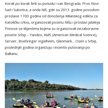
Korak po korak širili su ponudu i van Beograda. Prvo Novi
Sad i Subotica, a onda Niš, gde su 2013. godine povodom
proslave 1700 godina od donošenja Milanskog edikta za
Katoličku crkvu, organizovali posetu Nišu i proslavi jubileja.
Ponose se klijentima kojima su organizovali nezaboravne
posete Srbiji – Yandex, AMS (American Medical Science),
Servier, Boehringer Ingelheim, Glenmark… Osim u Srbiji,
poslednjih godina organizuju i insentiv putovanja po
Balkanu.