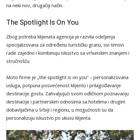
na neki nov, drugačiji način.
The Spotlight Is On You
Zbog potreba klijenata agencija je razvila odeljenja
specijalizovana za određenu turističku granu, svi timovi
rade zajedno i kombinuju iskustvo sa vrhunskim znanjem i
stručnošću.
Moto firme je „the spotlight is on you“ – personalizovana
usluga, potpuna posvećenost klijentu i prilagođavanje
destinacije gostu. Zahvaljujući svom odličnom poznavanju
destinacije i partnerskim odnosima sa hotelima i drugim
dobavljačima u Srbiji i regionu, u mogućnosti su da
personalizuju iskustvo po ukusu klijenta.