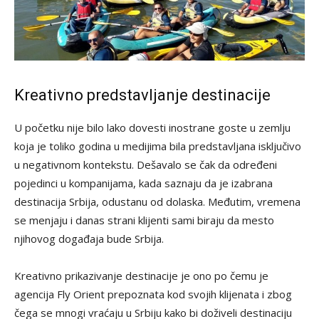
Kreativno predstavljanje destinacije
U početku nije bilo lako dovesti inostrane goste u zemlju
koja je toliko godina u medijima bila predstavljana isključivo
u negativnom kontekstu. Dešavalo se čak da određeni
pojedinci u kompanijama, kada saznaju da je izabrana
destinacija Srbija, odustanu od dolaska. Međutim, vremena
se menjaju i danas strani klijenti sami biraju da mesto
njihovog događaja bude Srbija.
Kreativno prikazivanje destinacije je ono po čemu je
agencija Fly Orient prepoznata kod svojih klijenata i zbog
čega se mnogi vraćaju u Srbiju kako bi doživeli destinaciju