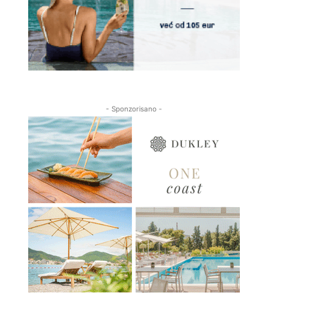
- Sponzorisano -