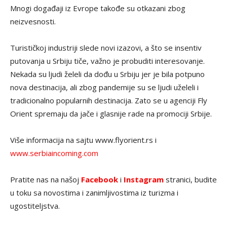
Mnogi događaji iz Evrope takođe su otkazani zbog
neizvesnosti.
Turističkoj industriji slede novi izazovi, a što se insentiv
putovanja u Srbiju tiče, važno je probuditi interesovanje.
Nekada su ljudi želeli da dođu u Srbiju jer je bila potpuno
nova destinacija, ali zbog pandemije su se ljudi uželeli i
tradicionalno popularnih destinacija. Zato se u agenciji Fly
Orient spremaju da jače i glasnije rade na promociji Srbije.
Više informacija na sajtu www.flyorient.rs i
www.serbiaincoming.com
Pratite nas na našoj
Facebook
i
Instagram
stranici, budite
u toku sa novostima i zanimljivostima iz turizma i
ugostiteljstva.