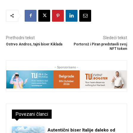
Prethodni tekst
Sledeći tekst
Ostrvo Andros, tajni biser Kiklada
Portorož i Piran predstavili svoj
NFT token
- Sponzorisano -
Povezani članci
Autentični biser Italije daleko od