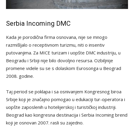
Serbia Incoming DMC
Kada je porodična firma osnovana, nije se mnogo
razmišljalo o receptivnom turizmu, niti o insentiv
putovanjima. Za MICE turizam i uopšte DMC industriju, u
Beogradu i Srbiji nije bilo dovoljno resursa. Ozbiljnije
promene videle su se s dolaskom Eurosonga u Beograd
2008. godine.
Taj period se poklapa i sa osnivanjem Kongresnog biroa
Srbije koji je značajno pomogao u edukaciji tur-operatora i
uopšte zaposlenih u hotelijerskoj i turističkoj industriji.
Beograd kao kongresna destinacija i Serbia Incoming brend
koji je osnovan 2007. rasli su zajedno.