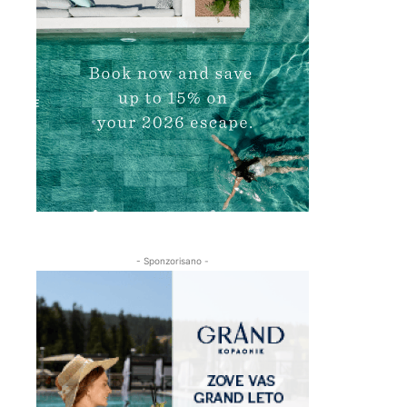
- Sponzorisano -