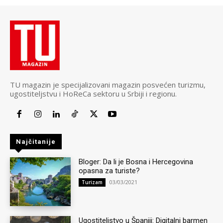
TU magazin je specijalizovani magazin posvećen turizmu,
ugostiteljstvu i HoReCa sektoru u Srbiji i regionu.
Najčitanije
Bloger: Da li je Bosna i Hercegovina
opasna za turiste?
03/03/2021
Turizam
Ugostiteljstvo u Španiji: Digitalni barmen