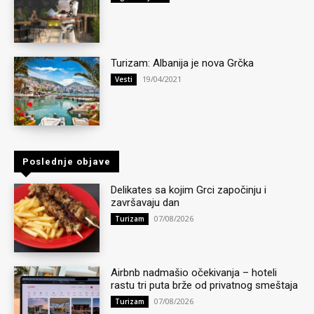
Turizam: Albanija je nova Grčka
19/04/2021
Vesti
Poslednje objave
Delikates sa kojim Grci započinju i
završavaju dan
07/08/2026
Turizam
Airbnb nadmašio očekivanja – hoteli
rastu tri puta brže od privatnog smeštaja
07/08/2026
Turizam