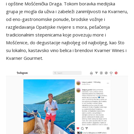
i opštine Mošćenička Draga. Tokom boravka medijska
grupa je mogla da uživa i zabeleži zanimljivosti na Kvarneru,
od eno-gastronomske ponude, brodske vožnje i
razgledavanja Opatijske rivijere s mora, pešačenja
tradicionalnim stepenicama koje povezuju more i
Mošćenice, do degustacije najboljeg od najboljeg, kao što
su lokalno, kastavsko vino belica i brendovi Kvarner Wines i
Kvarner Gourmet.