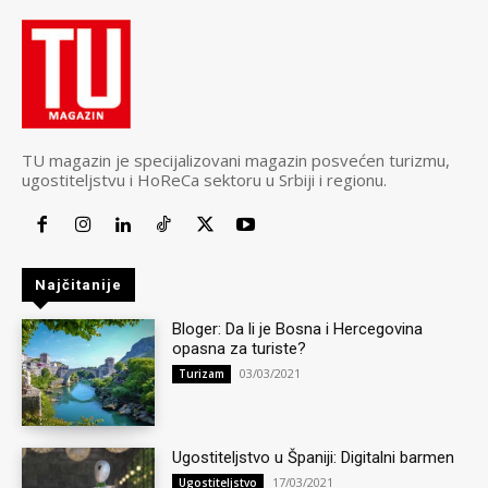
TU magazin je specijalizovani magazin posvećen turizmu,
ugostiteljstvu i HoReCa sektoru u Srbiji i regionu.
Najčitanije
Bloger: Da li je Bosna i Hercegovina
opasna za turiste?
03/03/2021
Turizam
Ugostiteljstvo u Španiji: Digitalni barmen
17/03/2021
Ugostiteljstvo