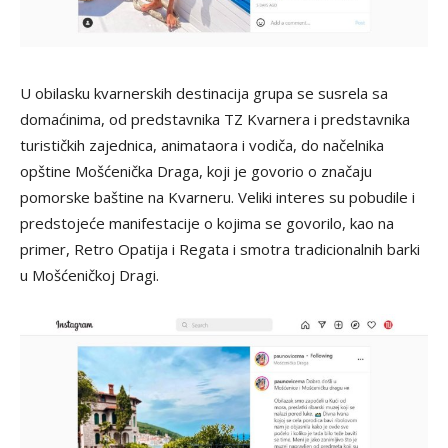
U obilasku kvarnerskih destinacija grupa se susrela sa
domaćinima, od predstavnika TZ Kvarnera i predstavnika
turističkih zajednica, animataora i vodiča, do načelnika
opštine Mošćenička Draga, koji je govorio o značaju
pomorske baštine na Kvarneru. Veliki interes su pobudile i
predstojeće manifestacije o kojima se govorilo, kao na
primer, Retro Opatija i Regata i smotra tradicionalnih barki
u Mošćeničkoj Dragi.