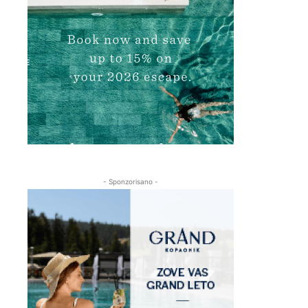
- Sponzorisano -