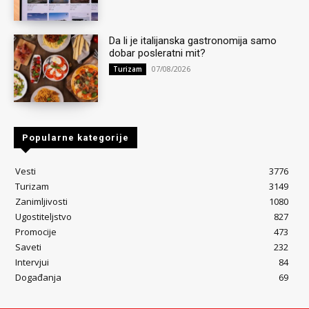
Da li je italijanska gastronomija samo
dobar posleratni mit?
07/08/2026
Turizam
Popularne kategorije
Vesti
3776
Turizam
3149
Zanimljivosti
1080
Ugostiteljstvo
827
Promocije
473
Saveti
232
Intervjui
84
Događanja
69