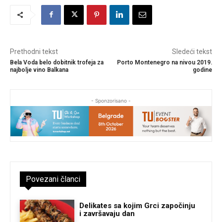
Prethodni tekst
Sledeći tekst
Bela Voda belo dobitnik trofeja za
Porto Montenegro na nivou 2019.
najbolje vino Balkana
godine
- Sponzorisano -
Povezani članci
Delikates sa kojim Grci započinju
i završavaju dan