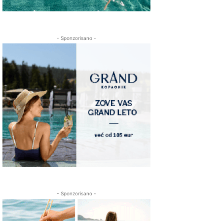
- Sponzorisano -
- Sponzorisano -