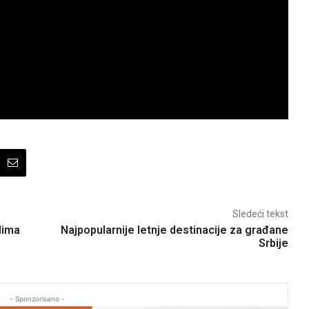
Sledeći tekst
dima
Najpopularnije letnje destinacije za građane
Srbije
- Sponzorisano -