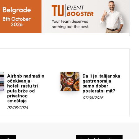
Airbnb nadmašio
Da li je italijanska
očekivanja –
gastronomija
hoteli rastu tri
samo dobar
puta brže od
posleratni mit?
privatnog
07/08/2026
smeštaja
07/08/2026