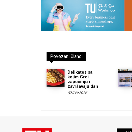
Povezani članci
Delikates sa
kojim Grci
započinju i
završavaju dan
07/08/2026