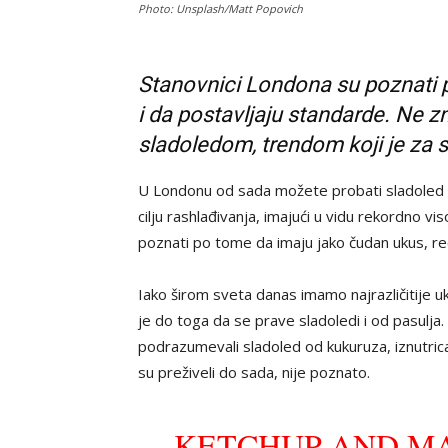
Photo: Unsplash/Matt Popovich
Stanovnici Londona su poznati 
i da postavljaju standarde. Ne zn
sladoledom, trendom koji je za
U Londonu od sada možete probati sladoled s
cilju rashlađivanja, imajući u vidu rekordno v
poznati po tome da imaju jako čudan ukus, r
Iako širom sveta danas imamo najrazličitije uk
je do toga da se prave sladoledi i od pasulja
podrazumevali sladoled od kukuruza, iznutrica, s
su preživeli do sada, nije poznato.
KETCHUP AND MA