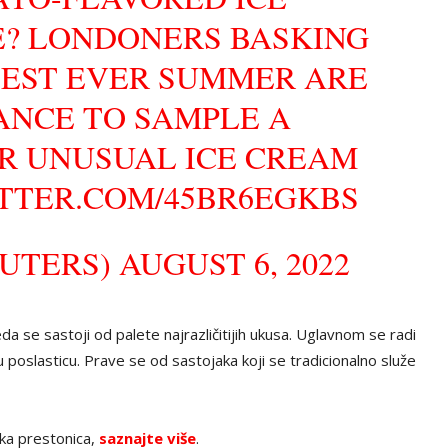
? LONDONERS BASKING
EST EVER SUMMER ARE
ANCE TO SAMPLE A
R UNUSUAL ICE CREAM
ITTER.COM/45BR6EGKBS
EUTERS)
AUGUST 6, 2022
da se sastoji od palete najrazličitijih ukusa. Uglavnom se radi
u poslasticu. Prave se od sastojaka koji se tradicionalno služe
ka prestonica,
saznajte više
.