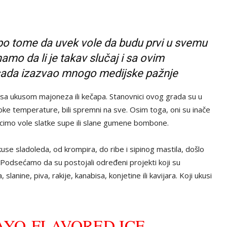
po tome da uvek vole da budu prvi u svemu
amo da li je takav slučaj i sa ovim
 sada izazvao mnogo medijske pažnje
a ukusom majoneza ili kečapa. Stanovnici ovog grada su u
isoke temperature, bili spremni na sve. Osim toga, oni su inače
ecimo vole slatke supe ili slane gumene bombone.
use sladoleda, od krompira, do ribe i sipinog mastila, došlo
. Podsećamo da su postojali određeni projekti koji su
lanine, piva, rakije, kanabisa, konjetine ili kavijara. Koji ukusi
YO-FLAVORED ICE