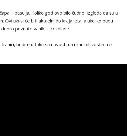
pa ili pasulja. Koliko god ovo bilo čudno, izgleda da su u
Ovi ukusi će biti aktuelni do kraja leta, a ukoliko budu
 dobro poznate vanile ili čokolade.
tranici, budite u toku sa novostima i zanimljivostima iz