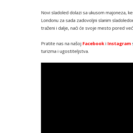
Novi sladoled dolazi sa ukusom majoneza, keča
Londonu za sada zadovoljni slanim sladoledom. 
traženi i dalje, naći će svoje mesto pored već
Pratite nas na našoj
Facebook
i
Instagram
s
turizma i ugostiteljstva.