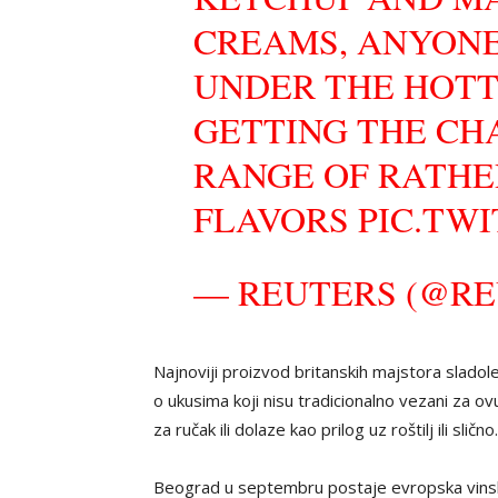
CREAMS, ANYONE
UNDER THE HOTT
GETTING THE CH
RANGE OF RATHE
FLAVORS
PIC.TW
— REUTERS (@R
Najnoviji proizvod britanskih majstora sladole
o ukusima koji nisu tradicionalno vezani za ov
za ručak ili dolaze kao prilog uz roštilj ili slično.
Beograd u septembru postaje evropska vins