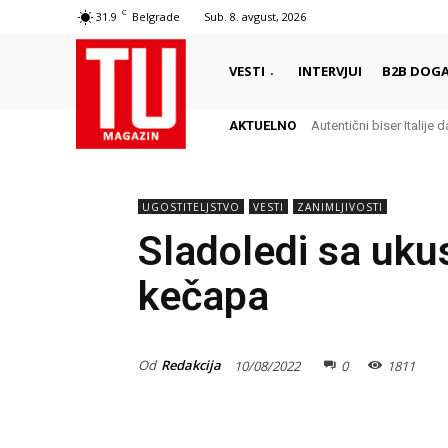
C
31.9
Belgrade
Sub. 8. avgust, 2026
VESTI
INTERVJUI
B2B DOGA
AKTUELNO
Autentični biser Italije d
UGOSTITELJSTVO
VESTI
ZANIMLJIVOSTI
Sladoledi sa uku
kečapa
Od
Redakcija
10/08/2022
0
1811