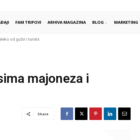
ĐAJI
FAM TRIPOVI
ARHIVA MAGAZINA
BLOG
MARKETING
aleko od gužvi i turista
sima majoneza i
Share