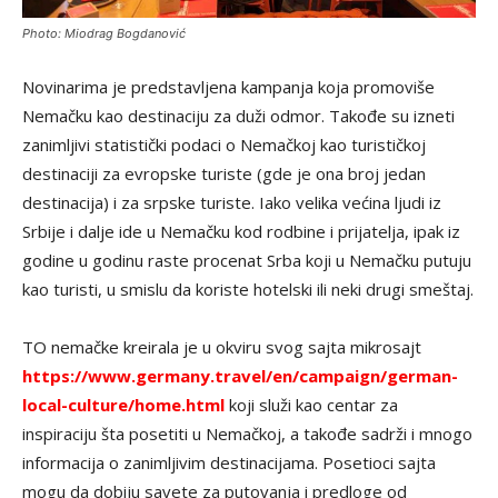
Photo: Miodrag Bogdanović
Novinarima je predstavljena kampanja koja promoviše
Nemačku kao destinaciju za duži odmor. Takođe su izneti
zanimljivi statistički podaci o Nemačkoj kao turističkoj
destinaciji za evropske turiste (gde je ona broj jedan
destinacija) i za srpske turiste. Iako velika većina ljudi iz
Srbije i dalje ide u Nemačku kod rodbine i prijatelja, ipak iz
godine u godinu raste procenat Srba koji u Nemačku putuju
kao turisti, u smislu da koriste hotelski ili neki drugi smeštaj.
TO nemačke kreirala je u okviru svog sajta mikrosajt
https://www.germany.travel/en/campaign/german-
local-culture/home.html
koji služi kao centar za
inspiraciju šta posetiti u Nemačkoj, a takođe sadrži i mnogo
informacija o zanimljivim destinacijama. Posetioci sajta
mogu da dobiju savete za putovanja i predloge od