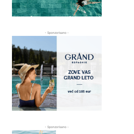
- Sponzorisano -
- Sponzorisano -