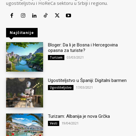
ugostiteljstvu i HoReCa sektoru u Srbiji i regionu.
Najčitanije
Bloger: Da li je Bosna i Hercegovina
opasna za turiste?
03/03/2021
Turizam
Ugostiteljstvo u Španiji: Digitalni barmen
17/03/2021
Ugostiteljstvo
Turizam: Albanija je nova Grčka
19/04/2021
Vesti