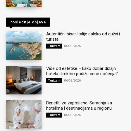
Poslednje objave
Autentični biser Italije daleko od gužvi i
turista
06/08/2026
Turizam
Više od estetike – kako dobar dizajn
hotela direktno podiže cene noćenja?
06/08/2026
Turizam
Benefiti za zaposlene: Saradnja sa
hotelima i destinacijama u regionu
06/08/2026
Turizam