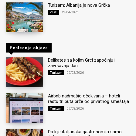
Turizam: Albanija je nova Grčka
19/04/2021
Vesti
Poslednje objave
Delikates sa kojim Grci započinju i
završavaju dan
07/08/2026
Turizam
Airbnb nadmašio očekivanja – hoteli
rastu tri puta brže od privatnog smeštaja
07/08/2026
Turizam
Da li je italijanska gastronomija samo