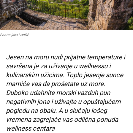
Photo: Jaka Ivančič
Jesen na moru nudi prijatne temperature i
savršena je za uživanje u wellnessu i
kulinarskim užicima. Toplo jesenje sunce
mamiće vas da prošetate uz more.
Duboko udahnite morski vazduh pun
negativnih jona i uživajte u opuštajućem
pogledu na obalu. A u slučaju lošeg
vremena zagrejaće vas odlična ponuda
wellness centara