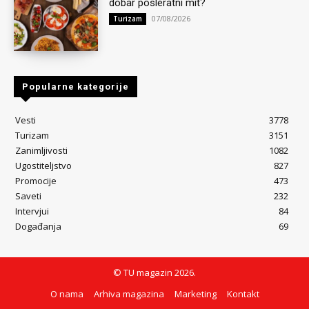
dobar posleratni mit?
07/08/2026
Turizam
Popularne kategorije
Vesti
3778
Turizam
3151
Zanimljivosti
1082
Ugostiteljstvo
827
Promocije
473
Saveti
232
Intervjui
84
Događanja
69
© TU magazin 2026.
O nama
Arhiva magazina
Marketing
Kontakt