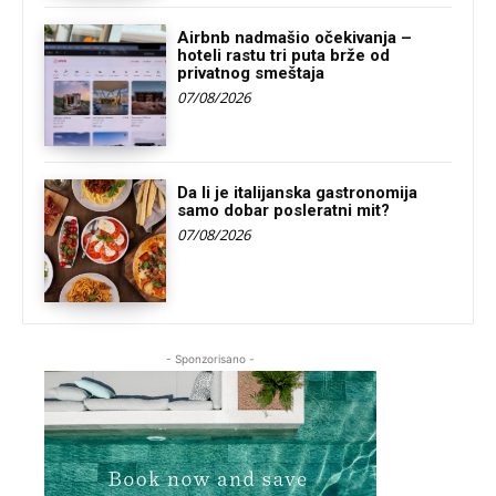
Airbnb nadmašio očekivanja –
hoteli rastu tri puta brže od
privatnog smeštaja
07/08/2026
Da li je italijanska gastronomija
samo dobar posleratni mit?
07/08/2026
- Sponzorisano -