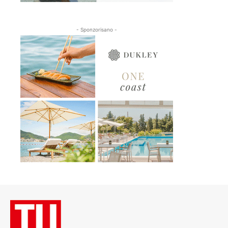
- Sponzorisano -