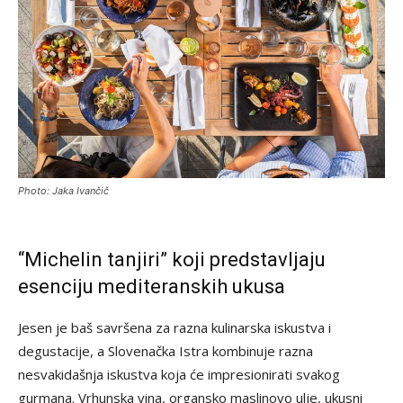
Photo: Jaka Ivančič
“Michelin tanjiri” koji predstavljaju
esenciju mediteranskih ukusa
Jesen je baš savršena za razna kulinarska iskustva i
degustacije, a Slovenačka Istra kombinuje razna
nesvakidašnja iskustva koja će impresionirati svakog
gurmana. Vrhunska vina, organsko maslinovo ulje, ukusni