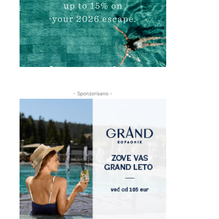
- Sponzorisano -