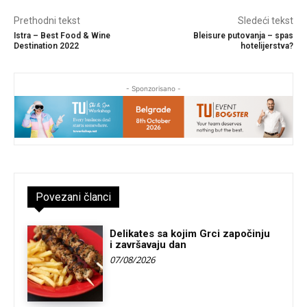
Prethodni tekst
Sledeći tekst
Istra – Best Food & Wine
Bleisure putovanja – spas
Destination 2022
hotelijerstva?
- Sponzorisano -
Povezani članci
Delikates sa kojim Grci započinju
i završavaju dan
07/08/2026