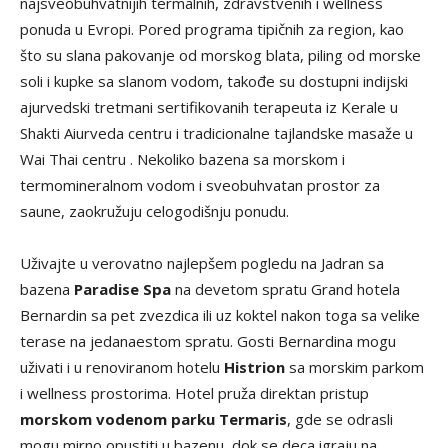
najsveobuhvatnijih termalnih, zdravstvenih i wellness
ponuda u Evropi. Pored programa tipičnih za region, kao
što su slana pakovanje od morskog blata, piling od morske
soli i kupke sa slanom vodom, takođe su dostupni indijski
ajurvedski tretmani sertifikovanih terapeuta iz Kerale u
Shakti Aiurveda centru i tradicionalne tajlandske masaže u
Wai Thai centru . Nekoliko bazena sa morskom i
termomineralnom vodom i sveobuhvatan prostor za
saune, zaokružuju celogodišnju ponudu.
Uživajte u verovatno najlepšem pogledu na Jadran sa
bazena
Paradise Spa
na devetom spratu Grand hotela
Bernardin sa pet zvezdica ili uz koktel nakon toga sa velike
terase na jedanaestom spratu. Gosti Bernardina mogu
uživati i u renoviranom hotelu
Histrion
sa morskim parkom
i wellness prostorima. Hotel pruža direktan pristup
morskom vodenom parku Termaris
, gde se odrasli
mogu mirno opustiti u bazenu, dok se deca igraju na