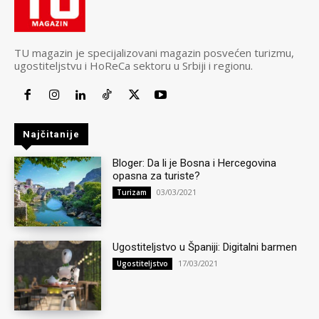
TU magazin je specijalizovani magazin posvećen turizmu,
ugostiteljstvu i HoReCa sektoru u Srbiji i regionu.
Najčitanije
Bloger: Da li je Bosna i Hercegovina
opasna za turiste?
03/03/2021
Turizam
Ugostiteljstvo u Španiji: Digitalni barmen
17/03/2021
Ugostiteljstvo