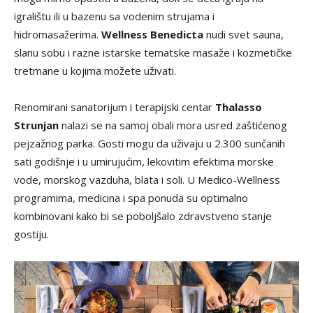
igralištu ili u bazenu sa vodenim strujama i
hidromasažerima.
Wellness Benedicta
nudi svet sauna,
slanu sobu i razne istarske tematske masaže i kozmetičke
tretmane u kojima možete uživati.
Renomirani sanatorijum i terapijski centar
Thalasso
Strunjan
nalazi se na samoj obali mora usred zaštićenog
pejzažnog parka. Gosti mogu da uživaju u 2.300 sunčanih
sati godišnje i u umirujućim, lekovitim efektima morske
vode, morskog vazduha, blata i soli. U Medico-Wellness
programima, medicina i spa ponuda su optimalno
kombinovani kako bi se poboljšalo zdravstveno stanje
gostiju.