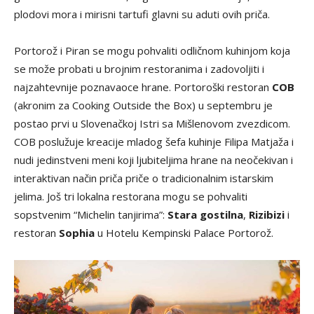
plodovi mora i mirisni tartufi glavni su aduti ovih priča.
Portorož i Piran se mogu pohvaliti odličnom kuhinjom koja
se može probati u brojnim restoranima i zadovoljiti i
najzahtevnije poznavaoce hrane. Portoroški restoran
COB
(akronim za Cooking Outside the Box) u septembru je
postao prvi u Slovenačkoj Istri sa Mišlenovom zvezdicom.
COB poslužuje kreacije mladog šefa kuhinje Filipa Matjaža i
nudi jedinstveni meni koji ljubiteljima hrane na neočekivan i
interaktivan način priča priče o tradicionalnim istarskim
jelima. Još tri lokalna restorana mogu se pohvaliti
sopstvenim “Michelin tanjirima”:
Stara gostilna
,
Rizibizi
i
restoran
Sophia
u Hotelu Kempinski Palace Portorož.