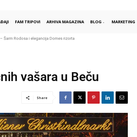
ĐAJI
FAM TRIPOVI
ARHIVA MAGAZINA
BLOG
MARKETING
– Šarm Rodosa i elegancija Domes rizorta
nih vašara u Beču
Share