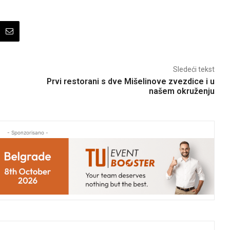
Sledeći tekst
Prvi restorani s dve Mišelinove zvezdice i u
našem okruženju
- Sponzorisano -