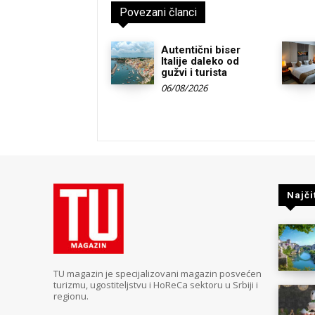
Povezani članci
Autentični biser
Italije daleko od
gužvi i turista
06/08/2026
Najči
TU magazin je specijalizovani magazin posvećen
turizmu, ugostiteljstvu i HoReCa sektoru u Srbiji i
regionu.