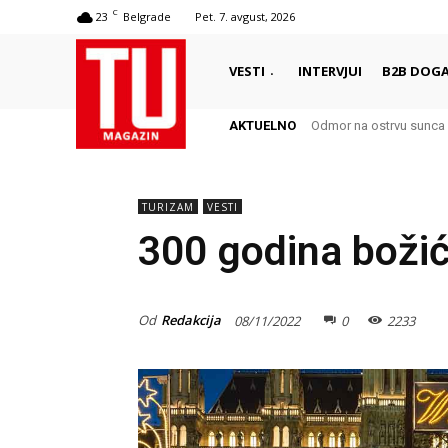
C
23
Belgrade
Pet. 7. avgust, 2026
VESTI
INTERVJUI
B2B DOGA
AKTUELNO
Odmor na ostrvu sunca 
TURIZAM
VESTI
300 godina božić
Od
Redakcija
08/11/2022
0
2233