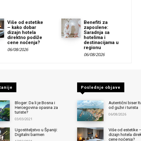
Više od estetike
Benefiti za
– kako dobar
zaposlene:
dizajn hotela
Saradnja sa
direktno podiže
hotelima i
cene noćenja?
destinacijama u
regionu
06/08/2026
06/08/2026
tanije
Poslednje objave
Bloger: Da li je Bosna i
Autentični biser It
Hercegovina opasna za
od gužvi i turista
turiste?
06/08/2026
03/03/2021
Ugostiteljstvo u Španiji:
Više od estetike 
Digitalni barmen
dizajn hotela dir
cene noćenja?