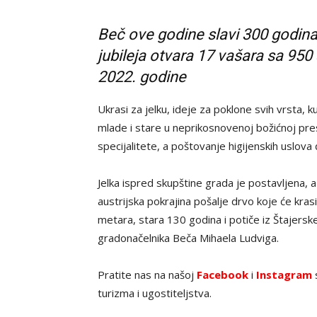
Beč ove godine slavi 300 godin
jubileja otvara 17 vašara sa 95
2022. godine
Ukrasi za jelku, ideje za poklone svih vrsta, k
mlade i stare u neprikosnovenoj božićnoj pre
specijalitete, a poštovanje higijenskih uslova 
Jelka ispred skupštine grada je postavljena, a
austrijska pokrajina pošalje drvo koje će kra
metara, stara 130 godina i potiče iz Štajerske
gradonačelnika Beča Mihaela Ludviga.
Pratite nas na našoj
Facebook
i
Instagram
s
turizma i ugostiteljstva.