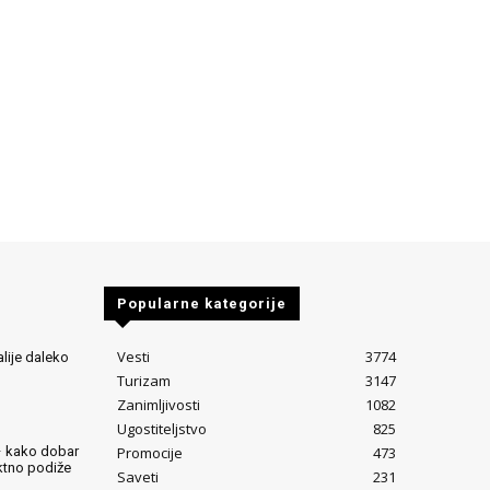
Popularne kategorije
Vesti
3774
alije daleko
Turizam
3147
Zanimljivosti
1082
Ugostiteljstvo
825
Promocije
473
– kako dobar
ektno podiže
Saveti
231