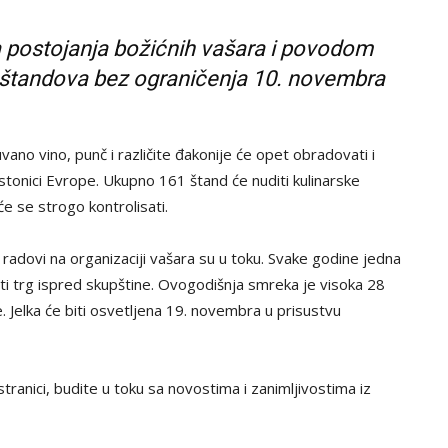
a postojanja božićnih vašara i povodom
0 štandova bez ograničenja 10. novembra
uvano vino, punč i različite đakonije će opet obradovati i
stonici Evrope. Ukupno 161 štand će nuditi kulinarske
će se strogo kontrolisati.
 radovi na organizaciji vašara su u toku. Svake godine jedna
siti trg ispred skupštine. Ovogodišnja smreka je visoka 28
. Jelka će biti osvetljena 19. novembra u prisustvu
tranici, budite u toku sa novostima i zanimljivostima iz