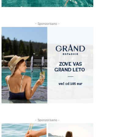
- Sponzorisano -
- Sponzorisano -