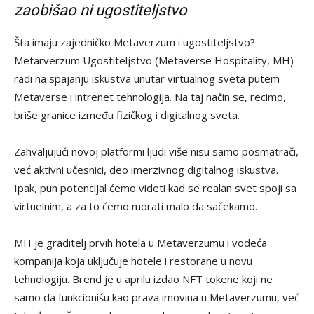
zaobišao ni ugostiteljstvo
Šta imaju zajedničko Metaverzum i ugostiteljstvo?
Metarverzum Ugostiteljstvo (Metaverse Hospitality, MH)
radi na spajanju iskustva unutar virtualnog sveta putem
Metaverse i intrenet tehnologija. Na taj način se, recimo,
briše granice između fizičkog i digitalnog sveta.
Zahvaljujući novoj platformi ljudi više nisu samo posmatrači,
već aktivni učesnici, deo imerzivnog digitalnog iskustva.
Ipak, pun potencijal ćemo videti kad se realan svet spoji sa
virtuelnim, a za to ćemo morati malo da sačekamo.
MH je graditelj prvih hotela u Metaverzumu i vodeća
kompanija koja uključuje hotele i restorane u novu
tehnologiju. Brend je u aprilu izdao NFT tokene koji ne
samo da funkcionišu kao prava imovina u Metaverzumu, već