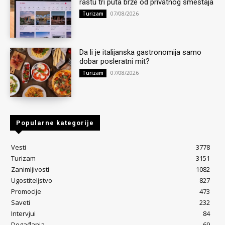
rastu tri puta brže od privatnog smeštaja
07/08/2026
Turizam
Da li je italijanska gastronomija samo
dobar posleratni mit?
07/08/2026
Turizam
Popularne kategorije
Vesti
3778
Turizam
3151
Zanimljivosti
1082
Ugostiteljstvo
827
Promocije
473
Saveti
232
Intervjui
84
Događanja
69