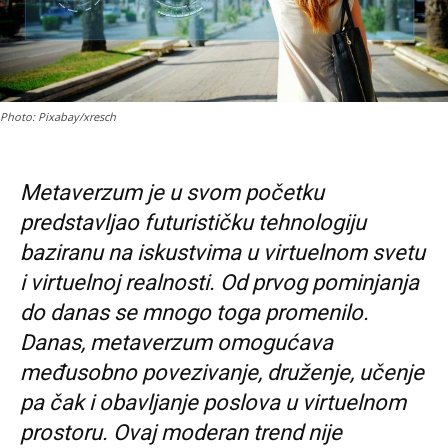
Photo: Pixabay/xresch
Metaverzum je u svom početku
predstavljao futurističku tehnologiju
baziranu na iskustvima u virtuelnom svetu
i virtuelnoj realnosti. Od prvog pominjanja
do danas se mnogo toga promenilo.
Danas, metaverzum omogućava
međusobno povezivanje, druženje, učenje
pa čak i obavljanje poslova u virtuelnom
prostoru. Ovaj moderan trend nije