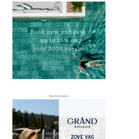
- Sponzorisano -