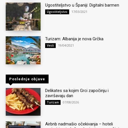
Ugostiteljstvo u Španiji: Digitalni barmen
17/03/2021
Ugostiteljstvo
Turizam: Albanija je nova Grčka
19/04/2021
Vesti
Poslednje objave
Delikates sa kojim Grci započinju i
završavaju dan
07/08/2026
Turizam
Airbnb nadmašio očekivanja – hoteli