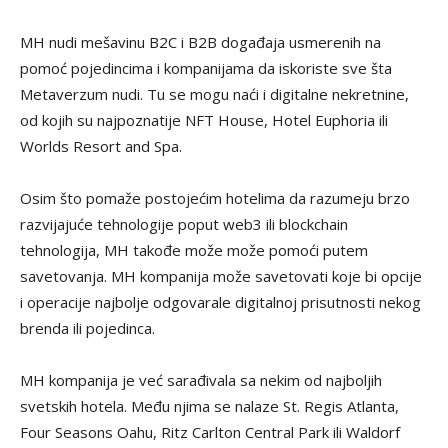
MH nudi mešavinu B2C i B2B događaja usmerenih na
pomoć pojedincima i kompanijama da iskoriste sve šta
Metaverzum nudi. Tu se mogu naći i digitalne nekretnine,
od kojih su najpoznatije NFT House, Hotel Euphoria ili
Worlds Resort and Spa.
Osim što pomaže postojećim hotelima da razumeju brzo
razvijajuće tehnologije poput web3 ili blockchain
tehnologija, MH takođe može može pomoći putem
savetovanja. MH kompanija može savetovati koje bi opcije
i operacije najbolje odgovarale digitalnoj prisutnosti nekog
brenda ili pojedinca.
MH kompanija je već sarađivala sa nekim od najboljih
svetskih hotela. Među njima se nalaze St. Regis Atlanta,
Four Seasons Oahu, Ritz Carlton Central Park ili Waldorf