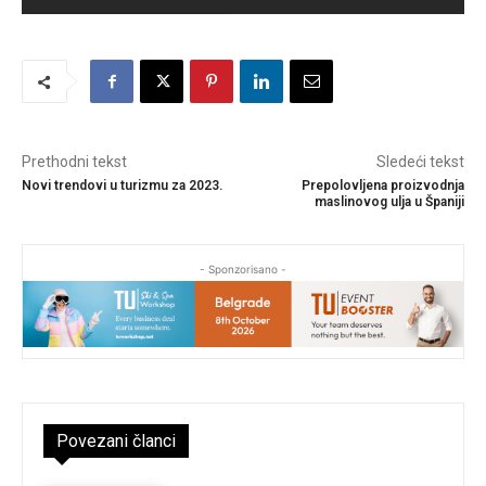
Prethodni tekst
Sledeći tekst
Novi trendovi u turizmu za 2023.
Prepolovljena proizvodnja
maslinovog ulja u Španiji
- Sponzorisano -
Povezani članci