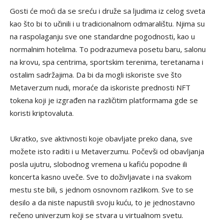
Gosti će moći da se sreću i druže sa ljudima iz celog sveta
kao što bi to učinili i u tradicionalnom odmaralištu. Njima su
na raspolaganju sve one standardne pogodnosti, kao u
normalnim hotelima. To podrazumeva posetu baru, salonu
na krovu, spa centrima, sportskim terenima, teretanama i
ostalim sadržajima. Da bi da mogli iskoriste sve što
Metaverzum nudi, moraće da iskoriste prednosti NFT
tokena koji je izgrađen na različitim platformama gde se
koristi kriptovaluta.
Ukratko, sve aktivnosti koje obavljate preko dana, sve
možete isto raditi i u Metaverzumu. Počevši od obavljanja
posla ujutru, slobodnog vremena u kafiću popodne ili
koncerta kasno uveče. Sve to doživljavate i na svakom
mestu ste bili, s jednom osnovnom razlikom. Sve to se
desilo a da niste napustili svoju kuću, to je jednostavno
rečeno univerzum koji se stvara u virtualnom svetu.