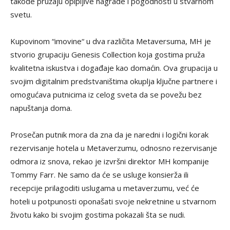
takođe pružaju opipljive nagrade i pogodnosti u stvarnom
svetu.
Kupovinom “imovine“ u dva različita Metaversuma, MH je
stvorio grupaciju Genesis Collection koja gostima pruža
kvalitetna iskustva i događaje kao domaćin. Ova grupacija u
svojim digitalnim predstvaništima okuplja ključne partnere i
omogućava putnicima iz celog sveta da se povežu bez
napuštanja doma.
Prosečan putnik mora da zna da je naredni i logični korak
rezervisanje hotela u Metaverzumu, odnosno rezervisanje
odmora iz snova, rekao je izvršni direktor MH kompanije
Tommy Farr. Ne samo da će se usluge konsierža ili
recepcije prilagoditi uslugama u metaverzumu, već će
hoteli u potpunosti oponašati svoje nekretnine u stvarnom
životu kako bi svojim gostima pokazali šta se nudi.