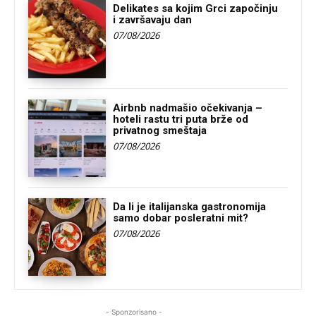
Delikates sa kojim Grci započinju
i završavaju dan
07/08/2026
Airbnb nadmašio očekivanja –
hoteli rastu tri puta brže od
privatnog smeštaja
07/08/2026
Da li je italijanska gastronomija
samo dobar posleratni mit?
07/08/2026
- Sponzorisano -