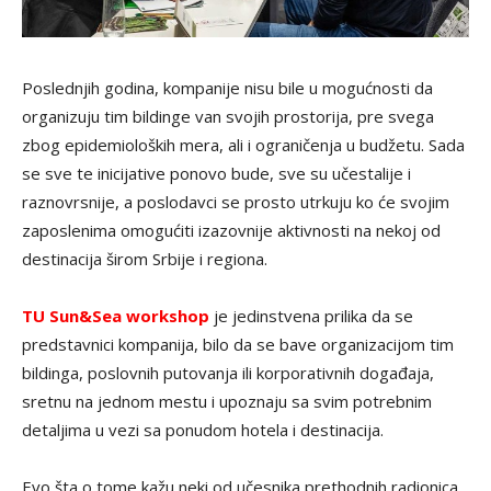
Poslednjih godina, kompanije nisu bile u mogućnosti da
organizuju tim bildinge van svojih prostorija, pre svega
zbog epidemioloških mera, ali i ograničenja u budžetu. Sada
se sve te inicijative ponovo bude, sve su učestalije i
raznovrsnije, a poslodavci se prosto utrkuju ko će svojim
zaposlenima omogućiti izazovnije aktivnosti na nekoj od
destinacija širom Srbije i regiona.
TU Sun&Sea workshop
je jedinstvena prilika da se
predstavnici kompanija, bilo da se bave organizacijom tim
bildinga, poslovnih putovanja ili korporativnih događaja,
sretnu na jednom mestu i upoznaju sa svim potrebnim
detaljima u vezi sa ponudom hotela i destinacija.
Evo šta o tome kažu neki od učesnika prethodnih radionica