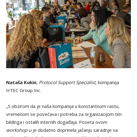
Nataša Kukin
,
Protocol Support Specialist,
kompanija
HTEC Group Inc.
„S obzirom da je naša kompanija u konstantnom rastu,
vremenom se povećava i potreba za organizacijom tim
bildinga i ostalih internih događaja. Poseta ovom
workshop-u
je dodatno doprinela jačanju saradnje sa