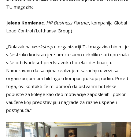
TU magazina:
Jelena Komlenac
,
HR Business Partner,
kompanija Global
Load Control (Lufthansa Group)
„Dolazak na
workshop
u organizaciji TU magazina bio mi je
višestruko koristan jer sam za samo nekoliko sati upoznala
više od dvadeset predstavnika hotela i destinacija.
Nameravam da sa njima realizujem saradnju u vezi sa
organizacijom tim bildinga u kompaniji u kojoj radim. Pored
toga, ovi kontakti će mi pomoći da ostvarim hotelske
popuste za kolege kao deo motivacije zaposlenih i poklon
vaučere koji predstavljaju nagrade za razne uspehe i
postignuća.“