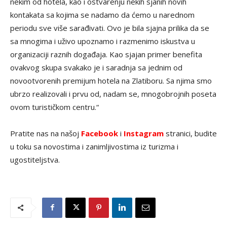
nekim od hotela, kao i ostvarenju nekih sjanih novih
kontakata sa kojima se nadamo da ćemo u narednom
periodu sve više sarađivati. Ovo je bila sjajna prilika da se
sa mnogima i uživo upoznamo i razmenimo iskustva u
organizaciji raznih događaja. Kao sjajan primer benefita
ovakvog skupa svakako je i saradnja sa jednim od
novootvorenih premijum hotela na Zlatiboru. Sa njima smo
ubrzo realizovali i prvu od, nadam se, mnogobrojnih poseta
ovom turističkom centru.“
Pratite nas na našoj
Facebook
i
Instagram
stranici, budite
u toku sa novostima i zanimljivostima iz turizma i
ugostiteljstva.