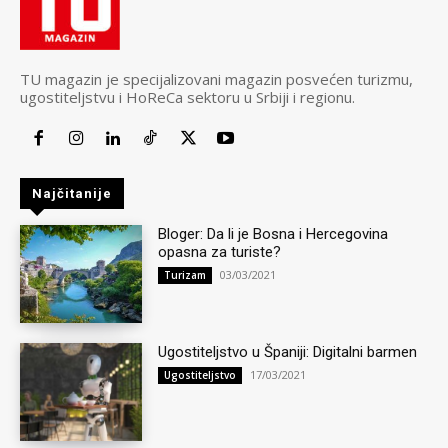
TU magazin je specijalizovani magazin posvećen turizmu,
ugostiteljstvu i HoReCa sektoru u Srbiji i regionu.
Najčitanije
Bloger: Da li je Bosna i Hercegovina
opasna za turiste?
03/03/2021
Turizam
Ugostiteljstvo u Španiji: Digitalni barmen
17/03/2021
Ugostiteljstvo