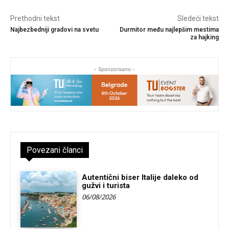
Prethodni tekst
Sledeći tekst
Najbezbedniji gradovi na svetu
Durmitor među najlepšim mestima
za hajking
- Sponzorisano -
Povezani članci
Autentični biser Italije daleko od
gužvi i turista
06/08/2026