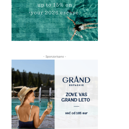
- Sponzorisano -