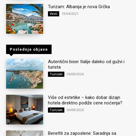
Turizam: Albanija je nova Grčka
19/04/2021
Vesti
Poslednje objave
Autentični biser Italije daleko od gužvi i
turista
06/08/2026
Turizam
Više od estetike – kako dobar dizajn
hotela direktno podiže cene noćenja?
06/08/2026
Turizam
Benefiti za zaposlene: Saradnja sa