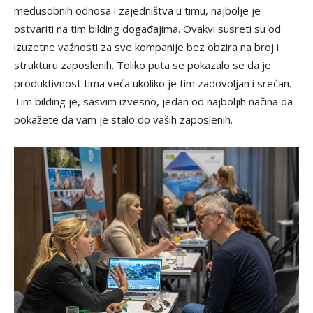
međusobnih odnosa i zajedništva u timu, najbolje je
ostvariti na tim bilding događajima. Ovakvi susreti su od
izuzetne važnosti za sve kompanije bez obzira na broj i
strukturu zaposlenih. Toliko puta se pokazalo se da je
produktivnost tima veća ukoliko je tim zadovoljan i srećan.
Tim bilding je, sasvim izvesno, jedan od najboljih načina da
pokažete da vam je stalo do vaših zaposlenih.