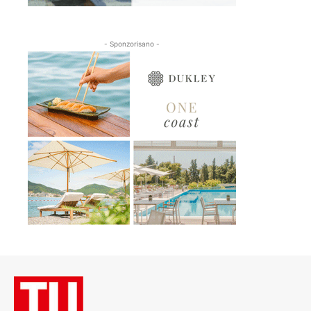
- Sponzorisano -