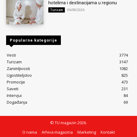
hotelima i destinacijama u regionu
06/08/2026
Turizam
Popularne kategorije
Vesti
3774
Turizam
3147
Zanimljivosti
1082
Ugostiteljstvo
825
Promocije
473
Saveti
231
Intervjui
84
Događanja
69
© TU magazin 2026.
O nama
Arhiva magazina
Marketing
Kontakt