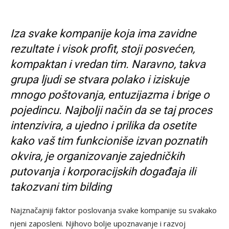
Iza svake kompanije koja ima zavidne
rezultate i visok profit, stoji posvećen,
kompaktan
i
vredan tim. Naravno, takva
grupa ljudi se stvara polako i iziskuje
mnogo poštovanja, entuzijazma i brige o
pojedincu. Najbolji način da se taj
proces
intenzivira, a ujedno
i prilika da
osetite
kako vaš tim funkcioniše izvan poznatih
okvira, je organizovanje zajedničkih
putovanja i korporacijskih događaja ili
takozvani tim bilding
Najznačajniji faktor poslovanja svake kompanije su svakako
njeni zaposleni. Njihovo bolje upoznavanje i razvoj