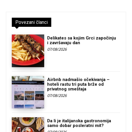
Povezani članci
Delikates sa kojim Grci započinju
i završavaju dan
07/08/2026
Airbnb nadmašio očekivanja –
hoteli rastu tri puta brže od
privatnog smeštaja
07/08/2026
Da li je italijanska gastronomija
samo dobar posleratni mit?
07/08/2026