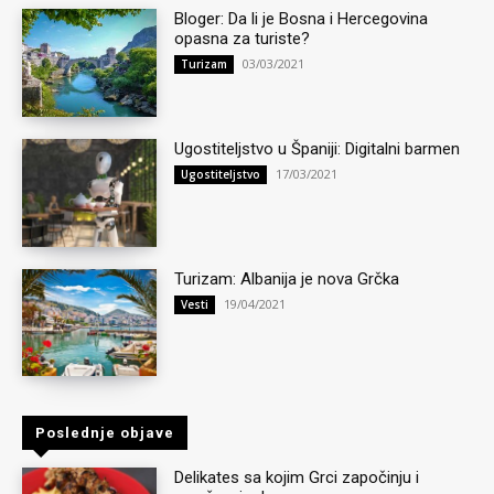
Bloger: Da li je Bosna i Hercegovina
opasna za turiste?
03/03/2021
Turizam
Ugostiteljstvo u Španiji: Digitalni barmen
17/03/2021
Ugostiteljstvo
Turizam: Albanija je nova Grčka
19/04/2021
Vesti
Poslednje objave
Delikates sa kojim Grci započinju i