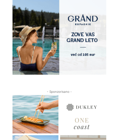
- Sponzorisano -