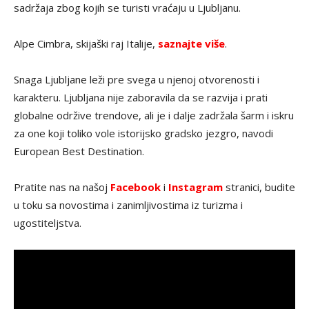
sadržaja zbog kojih se turisti vraćaju u Ljubljanu.
Alpe Cimbra, skijaški raj Italije,
saznajte više
.
Snaga Ljubljane leži pre svega u njenoj otvorenosti i
karakteru. Ljubljana nije zaboravila da se razvija i prati
globalne održive trendove, ali je i dalje zadržala šarm i iskru
za one koji toliko vole istorijsko gradsko jezgro, navodi
European Best Destination.
Pratite nas na našoj
Facebook
i
Instagram
stranici, budite
u toku sa novostima i zanimljivostima iz turizma i
ugostiteljstva.