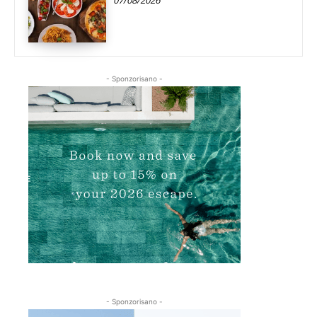
- Sponzorisano -
- Sponzorisano -