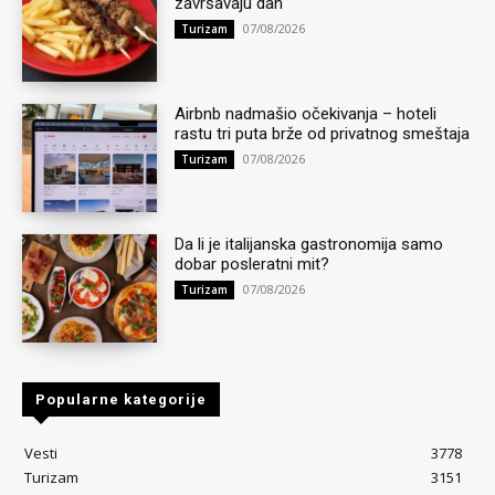
završavaju dan
07/08/2026
Turizam
Airbnb nadmašio očekivanja – hoteli
rastu tri puta brže od privatnog smeštaja
07/08/2026
Turizam
Da li je italijanska gastronomija samo
dobar posleratni mit?
07/08/2026
Turizam
Popularne kategorije
Vesti
3778
Turizam
3151