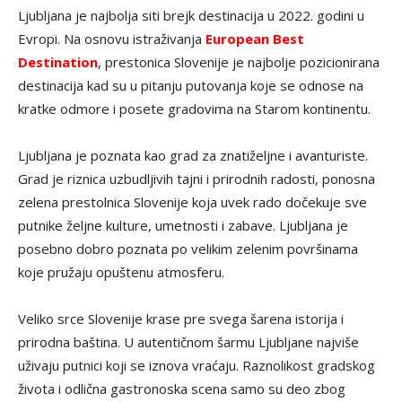
Ljubljana je najbolja siti brejk destinacija u 2022. godini u
Evropi. Na osnovu istraživanja
European Best
Destination
, prestonica Slovenije je najbolje pozicionirana
destinacija kad su u pitanju putovanja koje se odnose na
kratke odmore i posete gradovima na Starom kontinentu.
Ljubljana je poznata kao grad za znatiželjne i avanturiste.
Grad je riznica uzbudljivih tajni i prirodnih radosti, ponosna
zelena prestolnica Slovenije koja uvek rado dočekuje sve
putnike željne kulture, umetnosti i zabave. Ljubljana je
posebno dobro poznata po velikim zelenim površinama
koje pružaju opuštenu atmosferu.
Veliko srce Slovenije krase pre svega šarena istorija i
prirodna baština. U autentičnom šarmu Ljubljane najviše
uživaju putnici koji se iznova vraćaju. Raznolikost gradskog
života i odlična gastronoska scena samo su deo zbog