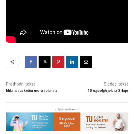
Prethodni tekst
Sledeći tekst
Idila na raskršću mora i planina
10 najboljih jela iz Srbije
- Sponzorisano -