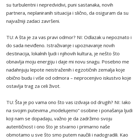
su turbulentni i nepredvidivi, puni sastanaka, novih
partnera, neplaniranih situacija i slično, da osiguram da su
najvažniji zadaci završeni.
TU: A šta je za vas pravi odmor? NI: Odlazak u nepoznato i
do sada neviđeno. Istraživanje i upoznavanje novih
destinacija, lokalnih ljudi i njihovih kultura, je nešto što
obnavlja moju energiju i daje mi novu snagu. Posebno me
nadahnjuju lepote neistraženih i egzotičnih zemalja koje
obično budu i više od odmora – neprocenjivo iskustvo koje
ostavlja trag za celi život.
TU: Šta je po vama ono što vas izdvaja od drugih? NI: Iako
na svojim putevima „modelujemo“ osobine i ponašanja ljudi
koji nam se dopadaju, važno je da zadržimo svoju
autentičnost i ono što je stvarno i primarno naše
obmotamo u sve što smo putem naučili i nadogradili. Kao