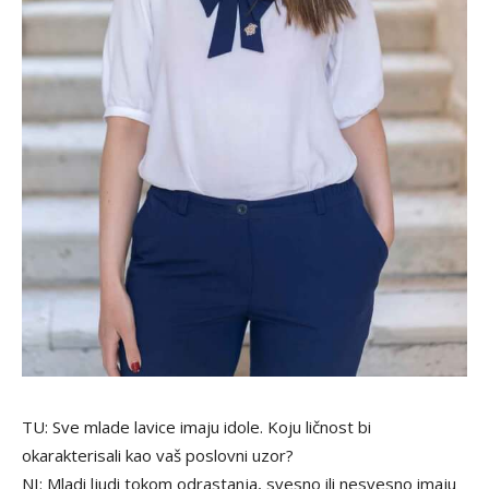
TU: Sve mlade lavice imaju idole. Koju ličnost bi
okarakterisali kao vaš poslovni uzor?
NI: Mladi ljudi tokom odrastanja, svesno ili nesvesno imaju