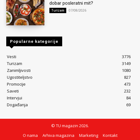
dobar posleratni mit?
07/08/2026
Turizam
Popularne kategorije
Vesti
3776
Turizam
3149
Zanimljivosti
1080
Ugostiteljstvo
827
Promocije
473
Saveti
232
Intervjui
84
Događanja
69
© TU magazin 2026.
O nama
Arhiva magazina
Marketing
Kontakt