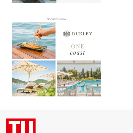
- Sponzorisano -