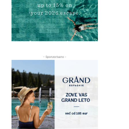
- Sponzorisano -