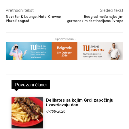
Prethodni tekst
Sledeći tekst
Novi Bar & Lounge, Hotel Crowne
Beograd među najboljim
Plaza Beograd
gurmanskim destinacijama Evrope
- Sponzorisano -
Povezani članci
Delikates sa kojim Grci započinju
i završavaju dan
07/08/2026