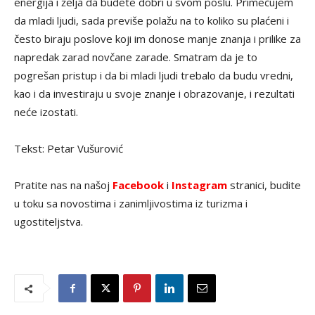
energija i želja da budete dobri u svom poslu. Primećujem
da mladi ljudi, sada previše polažu na to koliko su plaćeni i
često biraju poslove koji im donose manje znanja i prilike za
napredak zarad novčane zarade. Smatram da je to
pogrešan pristup i da bi mladi ljudi trebalo da budu vredni,
kao i da investiraju u svoje znanje i obrazovanje, i rezultati
neće izostati.
Tekst: Petar Vušurović
Pratite nas na našoj
Facebook
i
Instagram
stranici, budite
u toku sa novostima i zanimljivostima iz turizma i
ugostiteljstva.