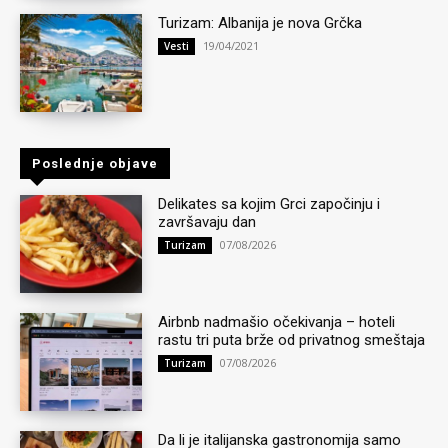
Turizam: Albanija je nova Grčka
19/04/2021
Vesti
Poslednje objave
Delikates sa kojim Grci započinju i
završavaju dan
07/08/2026
Turizam
Airbnb nadmašio očekivanja – hoteli
rastu tri puta brže od privatnog smeštaja
07/08/2026
Turizam
Da li je italijanska gastronomija samo