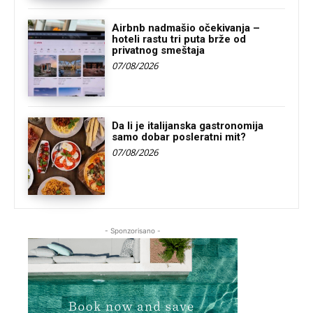
Airbnb nadmašio očekivanja –
hoteli rastu tri puta brže od
privatnog smeštaja
07/08/2026
Da li je italijanska gastronomija
samo dobar posleratni mit?
07/08/2026
- Sponzorisano -