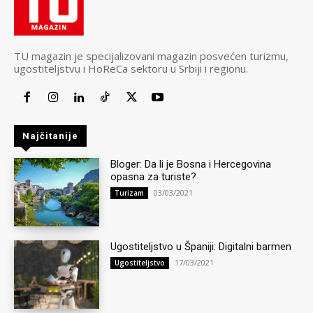
TU magazin je specijalizovani magazin posvećen turizmu,
ugostiteljstvu i HoReCa sektoru u Srbiji i regionu.
Najčitanije
Bloger: Da li je Bosna i Hercegovina
opasna za turiste?
03/03/2021
Turizam
Ugostiteljstvo u Španiji: Digitalni barmen
17/03/2021
Ugostiteljstvo