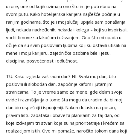
uzore, one od kojih uzimaju ono što im je potrebno na
svom putu. Kako hotelijerska karijera najčešće počinje u
ranijim godinama, što je i moj slučaj, upijala sam ponašanja
ljudi, nekada nadređenih, nekada i kolega – koji su inspirisali,
vodili timove sa lakoćom i uživanjem. Ono što mi upada u
oči je da su svim poslovnim ljudima koji su ostavili utisak na
mene i moju karijeru, zajedničke osobine bile i jesu,
disciplina, posvećenost i odlučnost.
TU: Kako izgleda vaš radni dan? NI: Svaki moj dan, bilo
poslovni ili slobodan dan, započinje kafom i jutarnjim
stranicama. To je vreme samo za mene, gde delim svoje
uvide i razmišljanja o tome šta mogu da uradim da bi moj
dan bio uspešniji i ispunjeniji. Nakon dolaska na posao,
pravim listu zadataka i obaveza planiranih za taj dan, od
koje izdvajam tri stvari koje su najprioritetnije i krećem sa
realizacijom istih. Ovo mi pomaže, naročito tokom dana koji