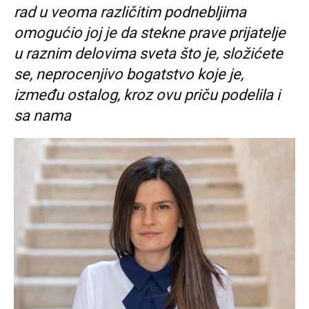
rad u veoma različitim podnebljima
omogućio joj je da stekne prave prijatelje
u raznim delovima sveta što je, složićete
se, neprocenjivo bogatstvo koje je,
između ostalog, kroz ovu priču podelila i
sa nama