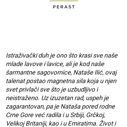
Istraživački duh je ono što krasi sve naše
mlade lavove i lavice, ali je kod naše
šarmantne sagovornice, Nataše Ilić, ovaj
talenat postao magnetna sila koja u njen
svet privlači sve što je uzbudljivo i
neistraženo. Uz izuzetan rad, uspeh je
zagarantovan, pa je Nataša pored rodne
Crne Gore već radila i u Srbiji, Grčkoj,
Velikoj Britaniji, kao i u Emiratima. Život i