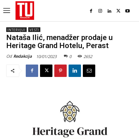
INTERVJUI
VESTI
Nataša Ilić, menadžer prodaje u
Heritage Grand Hotelu, Perast
Od
Redakcija
10/01/2023
0
2652