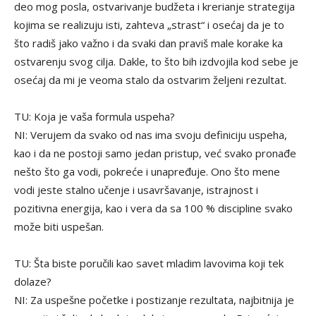
deo mog posla, ostvarivanje budžeta i krerianje strategija
kojima se realizuju isti, zahteva „strast“ i osećaj da je to
što radiš jako važno i da svaki dan praviš male korake ka
ostvarenju svog cilja. Dakle, to što bih izdvojila kod sebe je
osećaj da mi je veoma stalo da ostvarim željeni rezultat.
TU: Koja je vaša formula uspeha?
NI: Verujem da svako od nas ima svoju definiciju uspeha,
kao i da ne postoji samo jedan pristup, već svako pronađe
nešto što ga vodi, pokreće i unapređuje. Ono što mene
vodi jeste stalno učenje i usavršavanje, istrajnost i
pozitivna energija, kao i vera da sa 100 % discipline svako
može biti uspešan.
TU: Šta biste poručili kao savet mladim lavovima koji tek
dolaze?
NI: Za uspešne početke i postizanje rezultata, najbitnija je