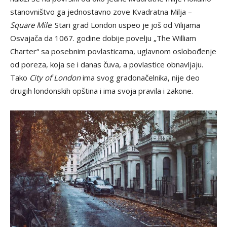
stanovništvo ga jednostavno zove Kvadratna Milja –
Square Mile
. Stari grad London uspeo je još od Vilijama
Osvajača da 1067. godine dobije povelju „The William
Charter“ sa posebnim povlasticama, uglavnom oslobođenje
od poreza, koja se i danas čuva, a povlastice obnavljaju.
Tako
City of London
ima svog gradonačelnika, nije deo
drugih londonskih opština i ima svoja pravila i zakone.