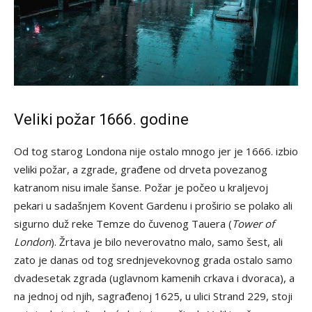
Veliki požar 1666. godine
Od tog starog Londona nije ostalo mnogo jer je 1666. izbio
veliki požar, a zgrade, građene od drveta povezanog
katranom nisu imale šanse. Požar je počeo u kraljevoj
pekari u sadašnjem Kovent Gardenu i proširio se polako ali
sigurno duž reke Temze do čuvenog Tauera (
Tower of
London
). Žrtava je bilo neverovatno malo, samo šest, ali
zato je danas od tog srednjevekovnog grada ostalo samo
dvadesetak zgrada (uglavnom kamenih crkava i dvoraca), a
na jednoj od njih, sagrađenoj 1625, u ulici Strand 229, stoji