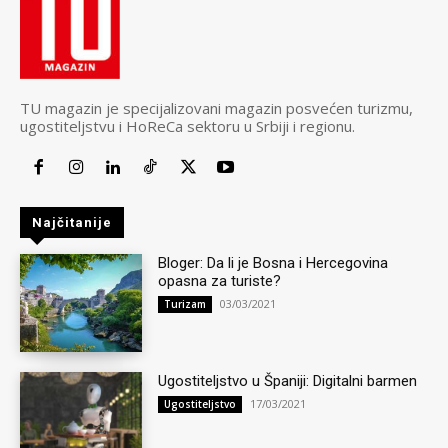
TU magazin je specijalizovani magazin posvećen turizmu,
ugostiteljstvu i HoReCa sektoru u Srbiji i regionu.
Najčitanije
Bloger: Da li je Bosna i Hercegovina
opasna za turiste?
03/03/2021
Turizam
Ugostiteljstvo u Španiji: Digitalni barmen
17/03/2021
Ugostiteljstvo