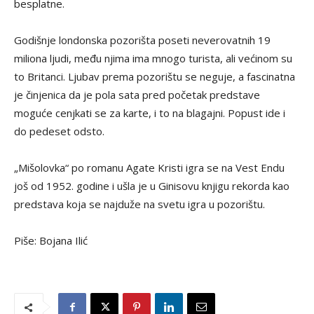
besplatne.
Godišnje londonska pozorišta poseti neverovatnih 19
miliona ljudi, među njima ima mnogo turista, ali većinom su
to Britanci. Ljubav prema pozorištu se neguje, a fascinatna
je činjenica da je pola sata pred početak predstave
moguće cenjkati se za karte, i to na blagajni. Popust ide i
do pedeset odsto.
„Mišolovka“ po romanu Agate Kristi igra se na Vest Endu
još od 1952. godine i ušla je u Ginisovu knjigu rekorda kao
predstava koja se najduže na svetu igra u pozorištu.
Piše: Bojana Ilić