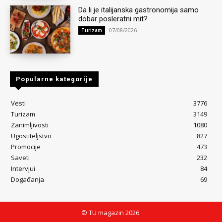
Da li je italijanska gastronomija samo
dobar posleratni mit?
07/08/2026
Turizam
Popularne kategorije
Vesti
3776
Turizam
3149
Zanimljivosti
1080
Ugostiteljstvo
827
Promocije
473
Saveti
232
Intervjui
84
Događanja
69
© TU magazin 2026.