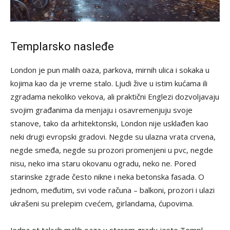
Templarsko nasleđe
London je pun malih oaza, parkova, mirnih ulica i sokaka u
kojima kao da je vreme stalo. Ljudi žive u istim kućama ili
zgradama nekoliko vekova, ali praktični Englezi dozvoljavaju
svojim građanima da menjaju i osavremenjuju svoje
stanove, tako da arhitektonski, London nije usklađen kao
neki drugi evropski gradovi. Negde su ulazna vrata crvena,
negde smeđa, negde su prozori promenjeni u pvc, negde
nisu, neko ima staru okovanu ogradu, neko ne. Pored
starinske zgrade često nikne i neka betonska fasada. O
jednom, međutim, svi vode računa – balkoni, prozori i ulazi
ukrašeni su prelepim cvećem, girlandama, ćupovima.