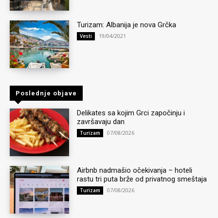
Turizam: Albanija je nova Grčka
19/04/2021
Vesti
Poslednje objave
Delikates sa kojim Grci započinju i
završavaju dan
07/08/2026
Turizam
Airbnb nadmašio očekivanja – hoteli
rastu tri puta brže od privatnog smeštaja
07/08/2026
Turizam