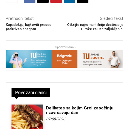
Prethodni tekst
Sledeći tekst
Kapadokija, bajkoviti predeo
Otkrijte najromantičnije destinacije
prekriven snegom
Turske za Dan zaljubljenih!
- Sponzorisano -
Povezani članci
Delikates sa kojim Grci započinju
i završavaju dan
07/08/2026