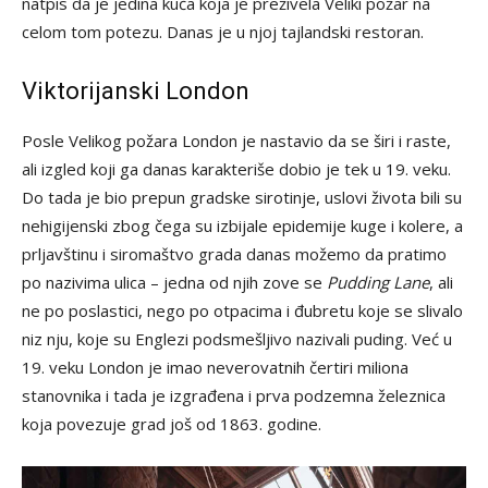
natpis da je jedina kuća koja je preživela Veliki požar na
celom tom potezu. Danas je u njoj tajlandski restoran.
Viktorijanski London
Posle Velikog požara London je nastavio da se širi i raste,
ali izgled koji ga danas karakteriše dobio je tek u 19. veku.
Do tada je bio prepun gradske sirotinje, uslovi života bili su
nehigijenski zbog čega su izbijale epidemije kuge i kolere, a
prljavštinu i siromaštvo grada danas možemo da pratimo
po nazivima ulica – jedna od njih zove se
Pudding Lane
, ali
ne po poslastici, nego po otpacima i đubretu koje se slivalo
niz nju, koje su Englezi podsmešljivo nazivali puding. Već u
19. veku London je imao neverovatnih čertiri miliona
stanovnika i tada je izgrađena i prva podzemna železnica
koja povezuje grad još od 1863. godine.