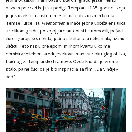
Jedna ot takvih malih oaza u starom gradu jeste Templ,
nazvan po crkvi koju su podigli Templari 1185. godine i koja
je još uvek tu, na istom mestu, na potezu između reke
Temze i ulice Flit.
Fleet Street
je inače jedna uobičajena ulica
u velikom gradu, po kojoj jure autobusi i automobili, pešaci
žure i guraju se, i onda, jedno skretanje u neku malu, uzanu
uličicu, i eto nas u prelepom, mirnom kvartu u kojme
dominira velelepni srednjevekovni manastir okruglog oblika,
tipičnog za templarske hramove. Ovde kao da je vreme
stalo, pa ne čudi da je bio inspiracija za filmi „Da Vinčijev
kod“.