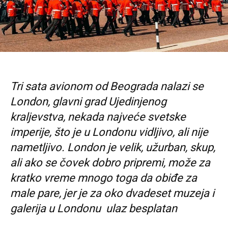
Tri sata avionom od Beograda nalazi se
London, glavni grad Ujedinjenog
kraljevstva, nekada najveće svetske
imperije, što je u Londonu vidljivo, ali nije
nametljivo.
London je velik, užurban, skup,
ali ako se čovek dobro pripremi, može za
kratko vreme mnogo toga da obiđe za
male pare, jer je za oko dvadeset muzeja i
galerija u Londonu ulaz besplatan