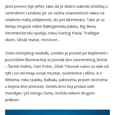
Javni prevoz nije jeftin, tako da je dobro izabrati smeštaj u
centralnom Londonu jer se većina znamenitosti nalazi na
relativno maloj udaljenosti, do pet kilometara. Tako je uz
šetnju moguće videti Bakingemsku palatu, Big Bena,
Vestminstersku opatiju, crkvu Svetog Pavla, Trafalgar
skver, Gloub teatar, mostove…
Osim istorijskog nasleđa, London je poznat po književnim i
pozorišnim likovima koji su postali deo savremenog života
– Šerlok Holms, Hari Poter, Džek Trbosek samo su neki od
njih i svi oni imaju svoje muzeje, suvenirnice i slično. A o
Bitlsima, roku i panku, fudbalu, pabovima, pravim dvorcima
u kojima žive princeze, Griniču kroz koji prolazi nulti
meridijan i još mnogo čemu, možda nekom drugom
prilikom.