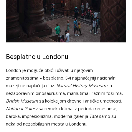
Besplatno u Londonu
London je moguće obići i uživati u njegovim
znamenitostima – besplatno. Svi najznačajniji nacionalni
muzeji ne naplaćuju ulaz.
Natural History Museum
sa
nezaboravnim dinosaurusima, mamutima i raznim fosilima,
British Museum
sa kolekcijom drevne i antičke umetnosti,
National Galery
sa remek-delima iz perioda renesanse,
baroka, impresionizma, moderna galerija
Tate
samo su
neka od nezaobilaznih mesta u Londonu.