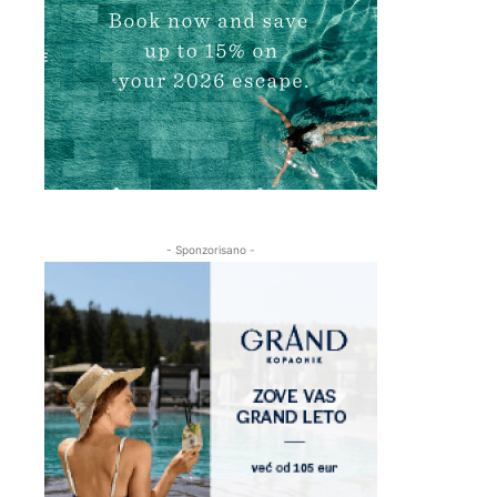
- Sponzorisano -