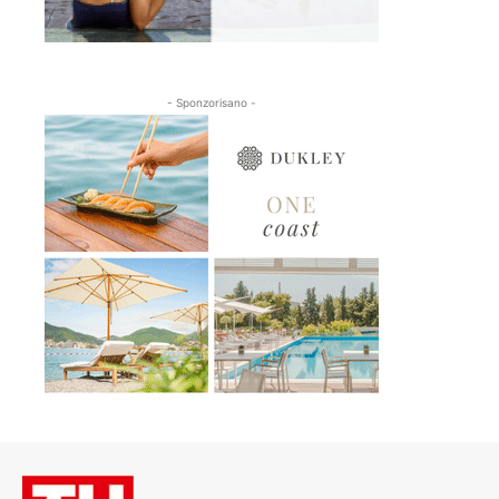
- Sponzorisano -