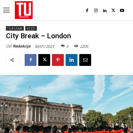
TURIZAM
VESTI
City Break – London
Od
Redakcija
30/01/2023
0
2205