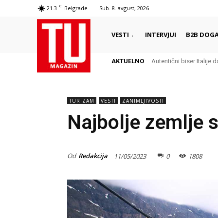
C
21.3
Belgrade
Sub. 8. avgust, 2026
VESTI
INTERVJUI
B2B DOGA
AKTUELNO
Autentični biser Italije d
TURIZAM
VESTI
ZANIMLJIVOSTI
Najbolje zemlje 
Od
Redakcija
11/05/2023
0
1808