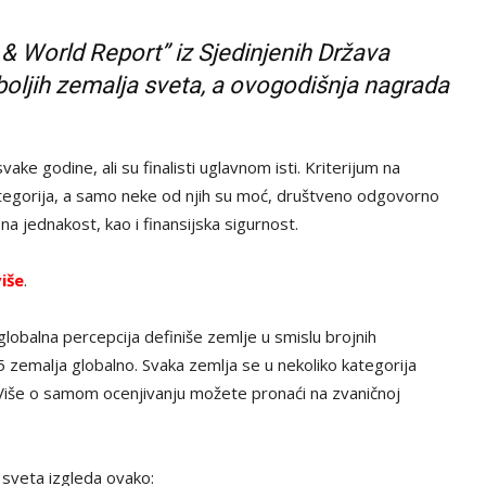
 World Report” iz Sjedinjenih Država
jboljih zemalja sveta, a ovogodišnja nagrada
ake godine, ali su finalisti uglavnom isti. Kriterijum na
ategorija, a samo neke od njih su moć, društveno odgovorno
a jednakost, kao i finansijska sigurnost.
iše
.
globalna percepcija definiše zemlje u smislu brojnih
 85 zemalja globalno. Svaka zemlja se u nekoliko kategorija
Više o samom ocenjivanju možete pronaći na zvaničnoj
 sveta izgleda ovako: