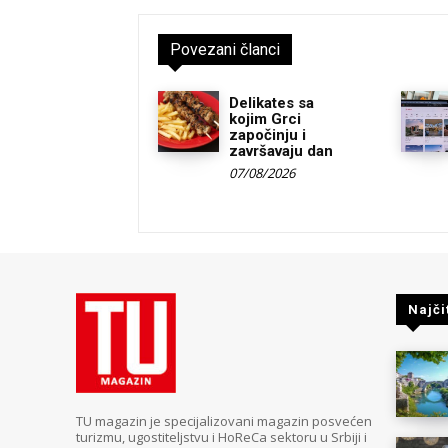
Povezani članci
Delikates sa
kojim Grci
započinju i
završavaju dan
07/08/2026
Najči
TU magazin je specijalizovani magazin posvećen
turizmu, ugostiteljstvu i HoReCa sektoru u Srbiji i