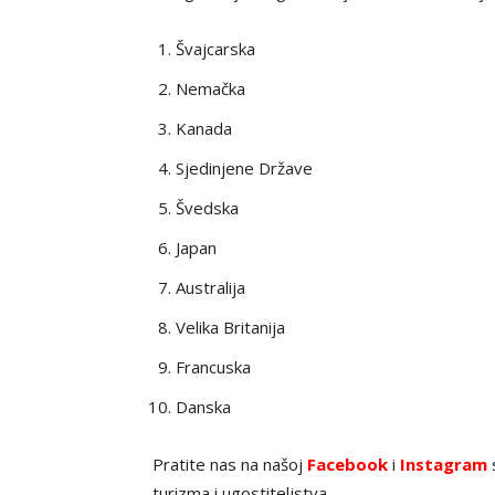
Švajcarska
Nemačka
Kanada
Sjedinjene Države
Švedska
Japan
Australija
Velika Britanija
Francuska
Danska
Pratite nas na našoj
Facebook
i
Instagram
s
turizma i ugostiteljstva.