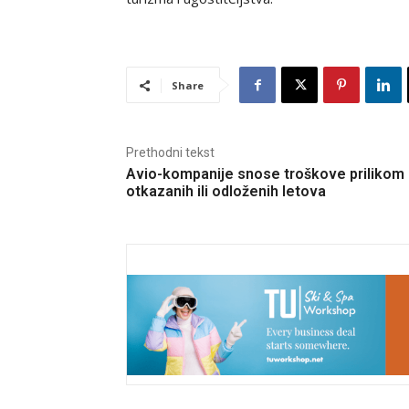
Share
Prethodni tekst
Avio-kompanije snose troškove prilikom
otkazanih ili odloženih letova