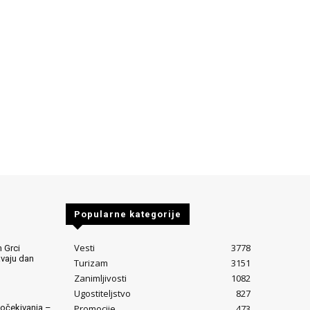
Popularne kategorije
Vesti
3778
 Grci
avaju dan
Turizam
3151
Zanimljivosti
1082
Ugostiteljstvo
827
Promocije
473
očekivanja –