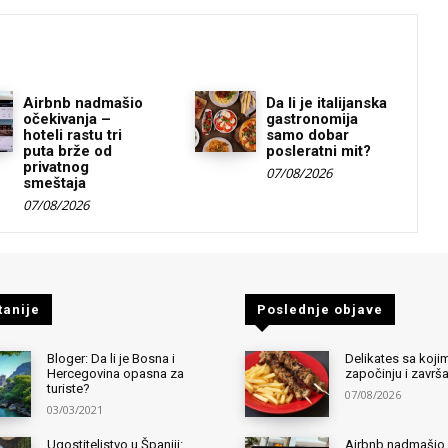
Airbnb nadmašio
Da li je italijanska
očekivanja –
gastronomija
hoteli rastu tri
samo dobar
puta brže od
posleratni mit?
privatnog
07/08/2026
smeštaja
07/08/2026
tanije
Poslednje objave
Bloger: Da li je Bosna i
Delikates sa kojim
Hercegovina opasna za
započinju i završ
turiste?
07/08/2026
03/03/2021
Ugostiteljstvo u Španiji:
Airbnb nadmašio 