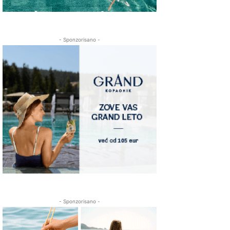
- Sponzorisano -
- Sponzorisano -