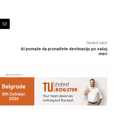
Sledeći tekst
AI pomaže da pronađete destinaciju po vašoj
meri
- Sponzorisano -