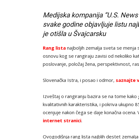
Medijska kompanija “U.S. News &
svake godine objavljuje listu na
je otišla u Švajcarsku
Rang lista
najboljih zemalja sveta se menja sv
osnovu kog se rangiraju zavisi od nekoliko k
poslovanje, položaj žena, perspektivnost, rasn
Slovenačka Istra, i posao i odmor,
saznajte v
Izveštaj o rangiranju bazira se na tome kako 
kvalitativnih karakteristika, i pokriva ukupno
ocenjuje nakon čega se daje konačna ocena. 
internet stranici
.
Ovogodišnja rang lista najblih destet zemalja