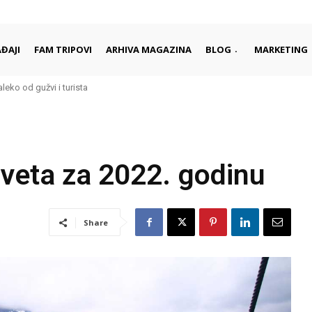
ĐAJI
FAM TRIPOVI
ARHIVA MAGAZINA
BLOG
MARKETING
aleko od gužvi i turista
sveta za 2022. godinu
Share