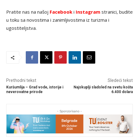
Pratite nas na našoj
Facebook
i
Instagram
stranici, budite
u toku sa novostima i zanimljivostima iz turizma i
ugostiteljstva.
Prethodni tekst
Sledeći tekst
Kuršumlija – Grad vode, istorije i
Najskuplji sladoled na svetu košta
neverovatne prirode
6.400 dolara
- Sponzorisano -