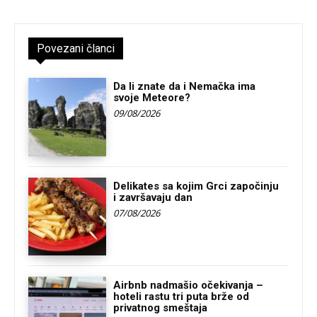
Povezani članci
Da li znate da i Nemačka ima
svoje Meteore?
09/08/2026
Delikates sa kojim Grci započinju
i završavaju dan
07/08/2026
Airbnb nadmašio očekivanja –
hoteli rastu tri puta brže od
privatnog smeštaja