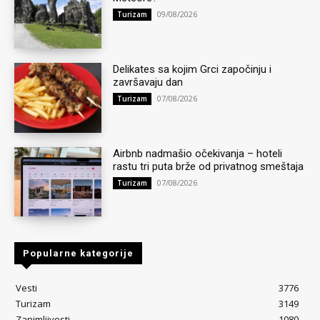
09/08/2026
Turizam
Delikates sa kojim Grci započinju i
završavaju dan
07/08/2026
Turizam
Airbnb nadmašio očekivanja – hoteli
rastu tri puta brže od privatnog smeštaja
07/08/2026
Turizam
Popularne kategorije
Vesti
3776
Turizam
3149
Zanimljivosti
1080