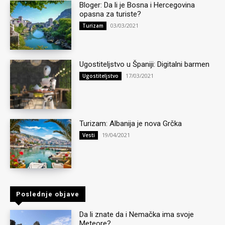
Bloger: Da li je Bosna i Hercegovina
opasna za turiste?
03/03/2021
Turizam
Ugostiteljstvo u Španiji: Digitalni barmen
17/03/2021
Ugostiteljstvo
Turizam: Albanija je nova Grčka
19/04/2021
Vesti
Poslednje objave
Da li znate da i Nemačka ima svoje
Meteore?