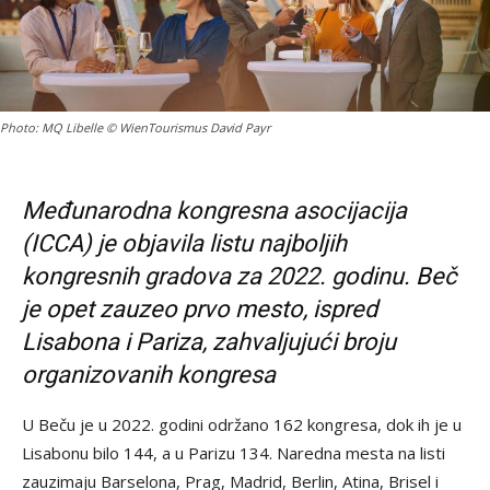
Photo: MQ Libelle © WienTourismus David Payr
Međunarodna kongresna asocijacija
(ICCA) je objavila listu najboljih
kongresnih gradova za 2022. godinu. Beč
je opet zauzeo prvo mesto, ispred
Lisabona i Pariza, zahvaljujući broju
organizovanih kongresa
U Beču je u 2022. godini održano 162 kongresa, dok ih je u
Lisabonu bilo 144, a u Parizu 134. Naredna mesta na listi
zauzimaju Barselona, Prag, Madrid, Berlin, Atina, Brisel i