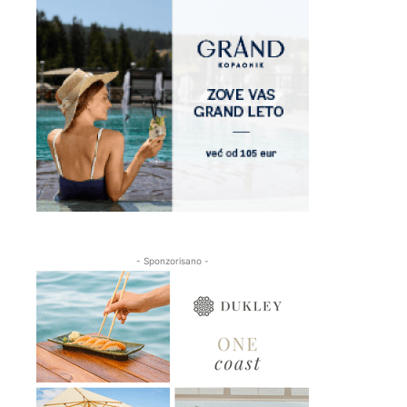
- Sponzorisano -