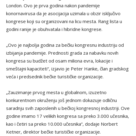
London. Ovo je prva godina nakon pandemije
konornavirusa da je asocijacija uzimala u obzir isključivo
kongrese koji su organizovani na licu mesta. Rang lista u
godini ranije je obuhvatala i hibridne kongrese.
„Ovo je najbolja godina za bečku kongresnu industriju od
izbijanja pandemije. Prednosti grada za nabavku novih
kongresa su budžet od osam miliona evra, lokacije i
smeštajni kapaciteti“, izjavio je Peter Hanke, član gradskog
veća i predsednik bečke turističke organizacije.
„Zauzimanje prvog mesta u globalnom, izuzetno
konkurentnom okruženju još jednom dokazuje odličnu
saradnju svih zaposlenih u bečkoj kongresnoj industriji. Ove
godine imamo 17 velikih kongresa sa preko 3.000 učesnika,
kao i četiri sa preko 10.000 učesnika“, dodaje Norbert
Ketner, direktor bečke turističke organizacije.