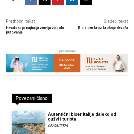
Prethodni tekst
Sledeći tekst
Hrvatska je najbolja zemlja za solo
Biciklom kroz krošnje drveća
putovanja
- Sponzorisano -
Povezani članci
Autentični biser Italije daleko od
gužvi i turista
06/08/2026