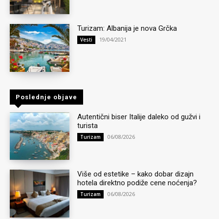
Turizam: Albanija je nova Grčka
19/04/2021
Vesti
Poslednje objave
Autentični biser Italije daleko od gužvi i
turista
06/08/2026
Turizam
Više od estetike – kako dobar dizajn
hotela direktno podiže cene noćenja?
06/08/2026
Turizam