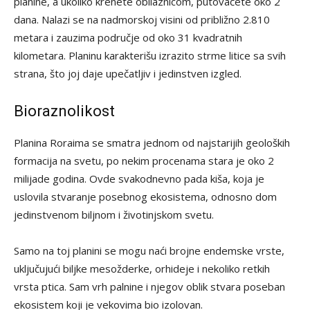
planine, a ukoliko krenete obilaznicom, putovaćete oko 2
dana. Nalazi se na nadmorskoj visini od približno 2.810
metara i zauzima područje od oko 31 kvadratnih
kilometara. Planinu karakterišu izrazito strme litice sa svih
strana, što joj daje upečatljiv i jedinstven izgled.
Bioraznolikost
Planina Roraima se smatra jednom od najstarijih geoloških
formacija na svetu, po nekim procenama stara je oko 2
milijade godina. Ovde svakodnevno pada kiša, koja je
uslovila stvaranje posebnog ekosistema, odnosno dom
jedinstvenom biljnom i životinjskom svetu.
Samo na toj planini se mogu naći brojne endemske vrste,
uključujući biljke mesožderke, orhideje i nekoliko retkih
vrsta ptica. Sam vrh palnine i njegov oblik stvara poseban
ekosistem koji je vekovima bio izolovan.