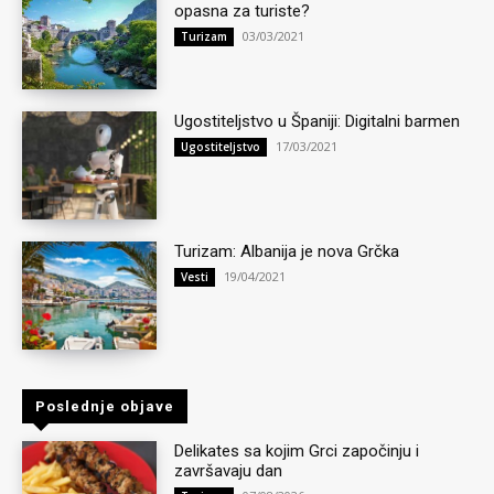
opasna za turiste?
03/03/2021
Turizam
Ugostiteljstvo u Španiji: Digitalni barmen
17/03/2021
Ugostiteljstvo
Turizam: Albanija je nova Grčka
19/04/2021
Vesti
Poslednje objave
Delikates sa kojim Grci započinju i
završavaju dan