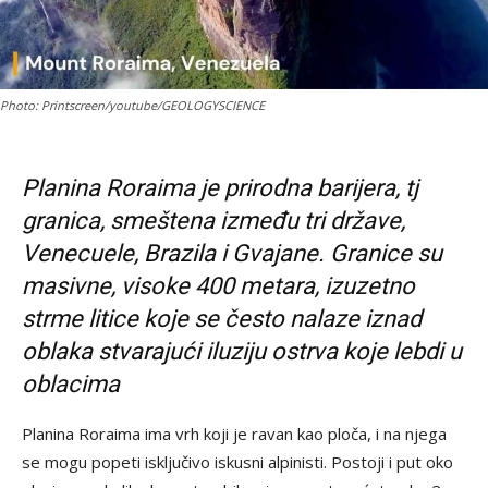
Photo: Printscreen/youtube/GEOLOGYSCIENCE
Planina Roraima je prirodna barijera, tj
granica, smeštena između tri države,
Venecuele, Brazila i Gvajane. Granice su
masivne, visoke 400 metara, izuzetno
strme litice koje se često nalaze iznad
oblaka stvarajući iluziju ostrva koje lebdi u
oblacima
Planina Roraima ima vrh koji je ravan kao ploča, i na njega
se mogu popeti isključivo iskusni alpinisti. Postoji i put oko