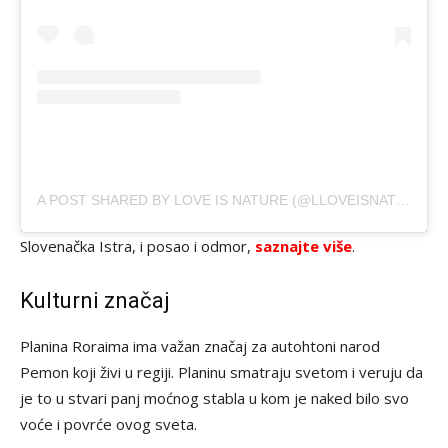
A POST SHARED BY LOVE IS NATURE (@LLOVEISNATURE)
Slovenačka Istra, i posao i odmor,
saznajte više
.
Kulturni značaj
Planina Roraima ima važan značaj za autohtoni narod
Pemon koji živi u regiji. Planinu smatraju svetom i veruju da
je to u stvari panj moćnog stabla u kom je naked bilo svo
voće i povrće ovog sveta.