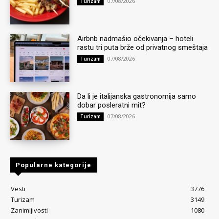
07/08/2026
Turizam
Airbnb nadmašio očekivanja – hoteli
rastu tri puta brže od privatnog smeštaja
07/08/2026
Turizam
Da li je italijanska gastronomija samo
dobar posleratni mit?
07/08/2026
Turizam
Popularne kategorije
Vesti
3776
Turizam
3149
Zanimljivosti
1080