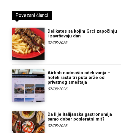
Povezani članci
Delikates sa kojim Grci započinju
i završavaju dan
07/08/2026
Airbnb nadmašio očekivanja –
hoteli rastu tri puta brže od
privatnog smeštaja
07/08/2026
Da li je italijanska gastronomija
samo dobar posleratni mit?
07/08/2026