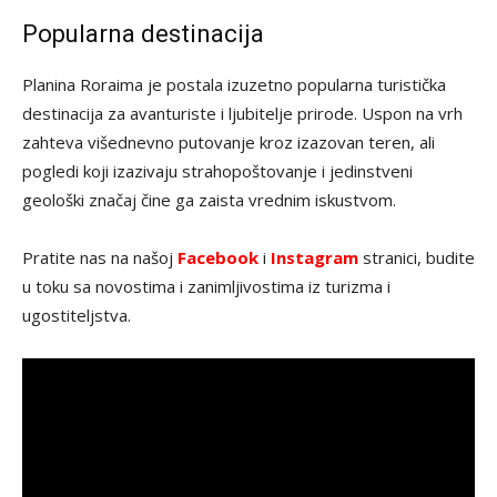
Popularna destinacija
Planina Roraima je postala izuzetno popularna turistička
destinacija za avanturiste i ljubitelje prirode. Uspon na vrh
zahteva višednevno putovanje kroz izazovan teren, ali
pogledi koji izazivaju strahopoštovanje i jedinstveni
geološki značaj čine ga zaista vrednim iskustvom.
Pratite nas na našoj
Facebook
i
Instagram
stranici, budite
u toku sa novostima i zanimljivostima iz turizma i
ugostiteljstva.