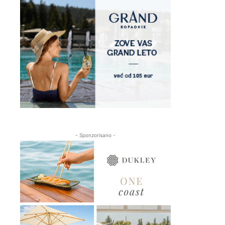
- Sponzorisano -