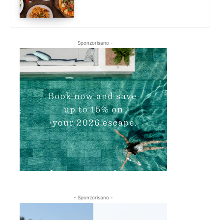
- Sponzorisano -
- Sponzorisano -