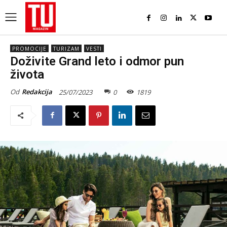
PROMOCIJE
TURIZAM
VESTI
Doživite Grand leto i odmor pun
života
Od
Redakcija
25/07/2023
0
1819