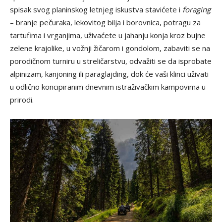
spisak svog planinskog letnjeg iskustva stavićete i
foraging
– branje pečuraka, lekovitog bilja i borovnica, potragu za
tartufima i vrganjima, uživaćete u jahanju konja kroz bujne
zelene krajolike, u vožnji žičarom i gondolom, zabaviti se na
porodičnom turniru u streličarstvu, odvažiti se da isprobate
alpinizam, kanjoning ili paraglajding, dok će vaši klinci uživati
u odlično koncipiranim dnevnim istraživačkim kampovima u
prirodi.