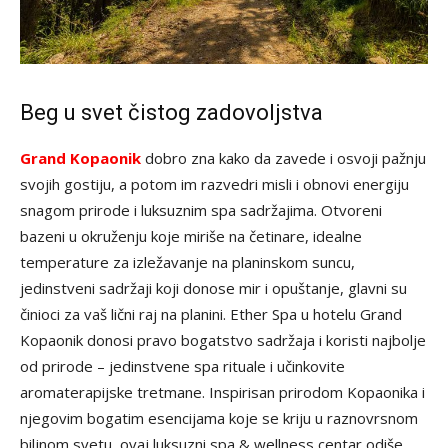
Beg u svet čistog zadovoljstva
Grand Kopaonik
dobro zna kako da zavede i osvoji pažnju
svojih gostiju, a potom im razvedri misli i obnovi energiju
snagom prirode i luksuznim spa sadržajima. Otvoreni
bazeni u okruženju koje miriše na četinare, idealne
temperature za izležavanje na planinskom suncu,
jedinstveni sadržaji koji donose mir i opuštanje, glavni su
činioci za vaš lični raj na planini. Ether Spa u hotelu Grand
Kopaonik donosi pravo bogatstvo sadržaja i koristi najbolje
od prirode – jedinstvene spa rituale i učinkovite
aromaterapijske tretmane. Inspirisan prirodom Kopaonika i
njegovim bogatim esencijama koje se kriju u raznovrsnom
biljnom svetu, ovaj luksuzni spa & wellness centar odiše