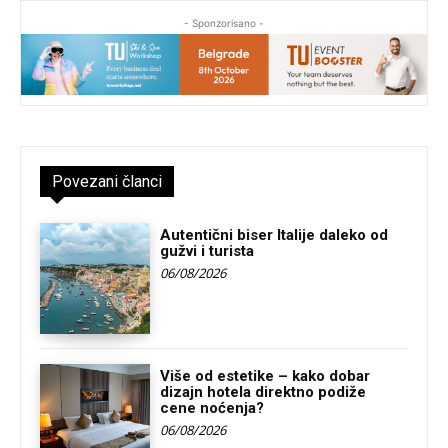
- Sponzorisano -
Povezani članci
Autentični biser Italije daleko od
gužvi i turista
06/08/2026
Više od estetike – kako dobar
dizajn hotela direktno podiže
cene noćenja?
06/08/2026