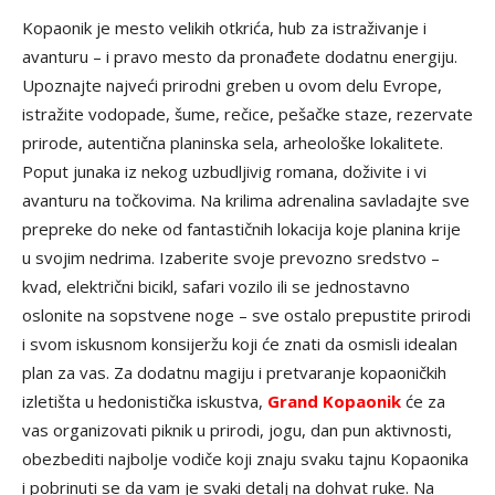
Kopaonik je mesto velikih otkrića, hub za istraživanje i
avanturu – i pravo mesto da pronađete dodatnu energiju.
Upoznajte najveći prirodni greben u ovom delu Evrope,
istražite vodopade, šume, rečice, pešačke staze, rezervate
prirode, autentična planinska sela, arheološke lokalitete.
Poput junaka iz nekog uzbudljivig romana, doživite i vi
avanturu na točkovima. Na krilima adrenalina savladajte sve
prepreke do neke od fantastičnih lokacija koje planina krije
u svojim nedrima. Izaberite svoje prevozno sredstvo –
kvad, električni bicikl, safari vozilo ili se jednostavno
oslonite na sopstvene noge – sve ostalo prepustite prirodi
i svom iskusnom konsijeržu koji će znati da osmisli idealan
plan za vas. Za dodatnu magiju i pretvaranje kopaoničkih
izletišta u hedonistička iskustva,
Grand Kopaonik
će za
vas organizovati piknik u prirodi, jogu, dan pun aktivnosti,
obezbediti najbolje vodiče koji znaju svaku tajnu Kopaonika
i pobrinuti se da vam je svaki detalj na dohvat ruke. Na