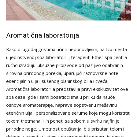
Aromatična laboratorija
Kako bi ugođaj gostima učinili neponovljivim, na licu mesta –
u jedinstvenoj spa laboratoriji, terapeuti Ether spa centra
ručno izrađuju luksuzne proizvode od pažljivo odabranih
sirovina prirodnog porekla, uparujući raznovrsne note
esencijalnih ulja i sušenog planinskog bilja i cveća.
Aromatična laboratorija predstavlja pravi ekskluzivitet ove
spa oaze, gde i sami posetioci imaju priliku da nauče
osnove aromaterapije, naprave sopstvenu mešavinu
eteričnih ulja i personalizovane serume koje mogu koristititi
tokom tretmana ili ih poneti sa sobom u svrhu najfinije
prirodne nege. Umetnost opuštanja, biti prisutan telom i
duhom u trenutku, istinski se prepustiti odmoru je ono o