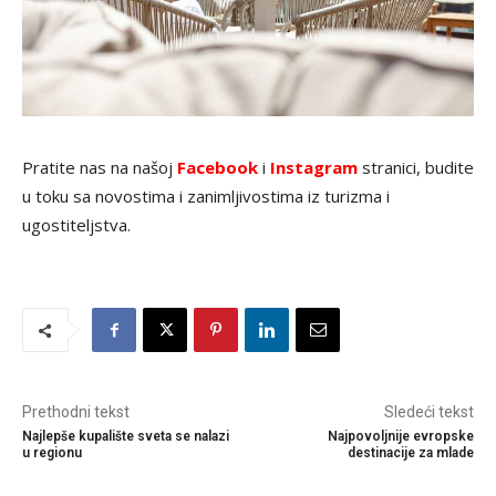
Pratite nas na našoj
Facebook
i
Instagram
stranici, budite
u toku sa novostima i zanimljivostima iz turizma i
ugostiteljstva.
Prethodni tekst
Sledeći tekst
Najlepše kupalište sveta se nalazi
Najpovoljnije evropske
u regionu
destinacije za mlade