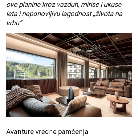
ove planine kroz vazduh, mirise i ukuse
leta i neponovljivu lagodnost „života na
vrhu“
Avanture vredne pamćenja