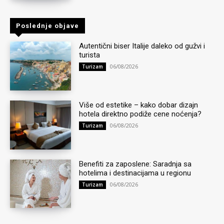
Poslednje objave
Autentični biser Italije daleko od gužvi i
turista
06/08/2026
Turizam
Više od estetike – kako dobar dizajn
hotela direktno podiže cene noćenja?
06/08/2026
Turizam
Benefiti za zaposlene: Saradnja sa
hotelima i destinacijama u regionu
06/08/2026
Turizam