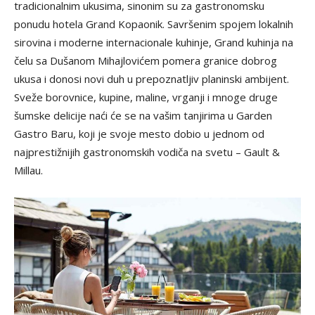
tradicionalnim ukusima, sinonim su za gastronomsku
ponudu hotela Grand Kopaonik. Savršenim spojem lokalnih
sirovina i moderne internacionale kuhinje, Grand kuhinja na
čelu sa Dušanom Mihajlovićem pomera granice dobrog
ukusa i donosi novi duh u prepoznatljiv planinski ambijent.
Sveže borovnice, kupine, maline, vrganji i mnoge druge
šumske delicije naći će se na vašim tanjirima u Garden
Gastro Baru, koji je svoje mesto dobio u jednom od
najprestižnijih gastronomskih vodiča na svetu – Gault &
Millau.