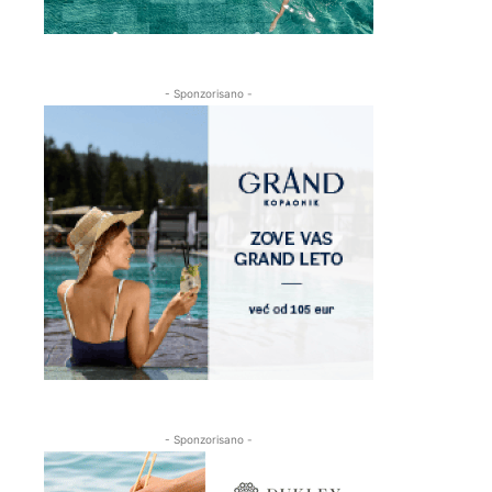
- Sponzorisano -
- Sponzorisano -