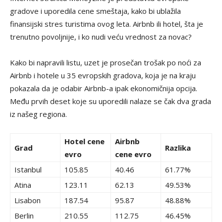
gradove i uporedila cene smeštaja, kako bi ublažila
finansijski stres turistima ovog leta. Airbnb ili hotel, šta je
trenutno povoljnije, i ko nudi veću vrednost za novac?
Kako bi napravili listu, uzet je prosečan trošak po noći za
Airbnb i hotele u 35 evropskih gradova, koja je na kraju
pokazala da je odabir Airbnb-a ipak ekonomičnija opcija.
Među prvih deset koje su uporedili nalaze se čak dva grada
iz našeg regiona.
Hotel cene
Airbnb
Grad
Razlika
evro
cene evro
Istanbul
105.85
40.46
61.77%
Atina
123.11
62.13
49.53%
Lisabon
187.54
95.87
48.88%
Berlin
210.55
112.75
46.45%