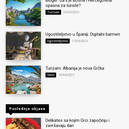
Bloger: Da li je Bosna i Hercegovina
opasna za turiste?
03/03/2021
Turizam
Ugostiteljstvo u Španiji: Digitalni barmen
17/03/2021
Ugostiteljstvo
Turizam: Albanija je nova Grčka
19/04/2021
Vesti
Poslednje objave
Delikates sa kojim Grci započinju i
završavaju dan