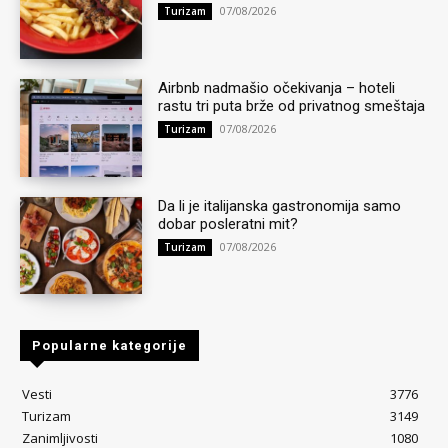
07/08/2026
Turizam
Airbnb nadmašio očekivanja – hoteli
rastu tri puta brže od privatnog smeštaja
07/08/2026
Turizam
Da li je italijanska gastronomija samo
dobar posleratni mit?
07/08/2026
Turizam
Popularne kategorije
Vesti
3776
Turizam
3149
Zanimljivosti
1080