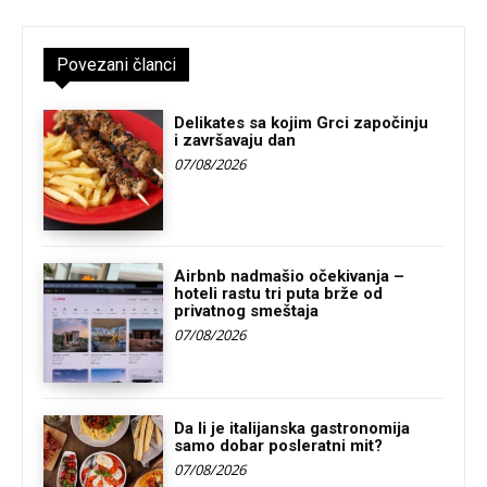
Povezani članci
Delikates sa kojim Grci započinju
i završavaju dan
07/08/2026
Airbnb nadmašio očekivanja –
hoteli rastu tri puta brže od
privatnog smeštaja
07/08/2026
Da li je italijanska gastronomija
samo dobar posleratni mit?
07/08/2026