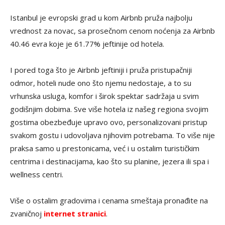
Istanbul je evropski grad u kom Airbnb pruža najbolju
vrednost za novac, sa prosečnom cenom noćenja za Airbnb
40.46 evra koje je 61.77% jeftinije od hotela.
I pored toga što je Airbnb jeftiniji i pruža pristupačniji
odmor, hoteli nude ono što njemu nedostaje, a to su
vrhunska usluga, komfor i širok spektar sadržaja u svim
godišnjim dobima. Sve više hotela iz našeg regiona svojim
gostima obezbeđuje upravo ovo, personalizovani pristup
svakom gostu i udovoljava njihovim potrebama. To više nije
praksa samo u prestonicama, već i u ostalim turističkim
centrima i destinacijama, kao što su planine, jezera ili spa i
wellness centri.
Više o ostalim gradovima i cenama smeštaja pronađite na
zvaničnoj
internet stranici
.