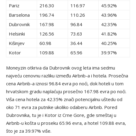
Pariz
216.30
116.97
45.92%
Barselona
196.74
110.26
43.96%
Dubrovnik
167.98
96.84
42.35%
Helsinki
126.56
73.63
41.82%
Kišinjev
60.98
36.44
40.25%
Kotor
109.88
65.96
39.97%
Moneyzin otkriva da Dubrovnik ovog leta ima sedmu
najveću cenovnu razliku između Airbnb-a i hotela. Prosečna
cena Airbnb-a iznosi 96.84 evra po noći, dok hoteli u tom
hrvatskom gradu naplaćuju prosečno 167.98 evra po noći.
Viša cena hotela za 42.35% znači potencijalnu uštedu od
oko 71 evra za putnike ukoliko odaberu Airbnb. Pored
Dubrovnika, tu je i Kotor iz Crne Gore, gde smeštaj u
Airbnb-u košta u proseku 65.96 evra, a hotel 109.88 evra,
što je za 39.97% više.