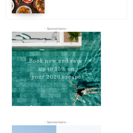
- Sponzorisano -
- Sponzorisano -