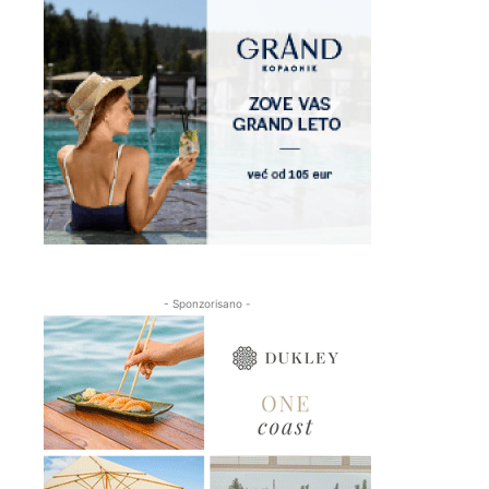
- Sponzorisano -