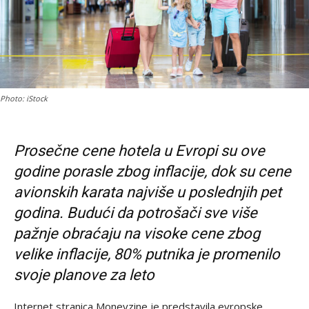
Photo: iStock
Prosečne cene hotela u Evropi su ove
godine porasle zbog inflacije, dok su cene
avionskih karata najviše u poslednjih pet
godina. Budući da potrošači sve više
pažnje obraćaju na visoke cene zbog
velike inflacije, 80% putnika je promenilo
svoje planove za leto
Internet stranica Moneyzine je predstavila evropske