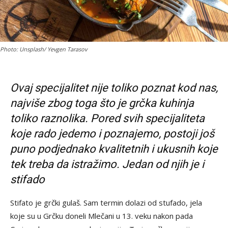
Photo: Unsplash/ Yevgen Tarasov
Ovaj specijalitet nije toliko poznat kod nas,
najviše zbog toga što je grčka kuhinja
toliko raznolika. Pored svih specijaliteta
koje rado jedemo i poznajemo, postoji još
puno podjednako kvalitetnih i ukusnih koje
tek treba da istražimo. Jedan od njih je i
stifado
Stifato je grčki gulaš. Sam termin dolazi od stufado, jela
koje su u Grčku doneli Mlečani u 13. veku nakon pada