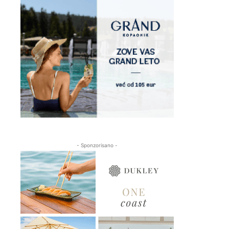
- Sponzorisano -