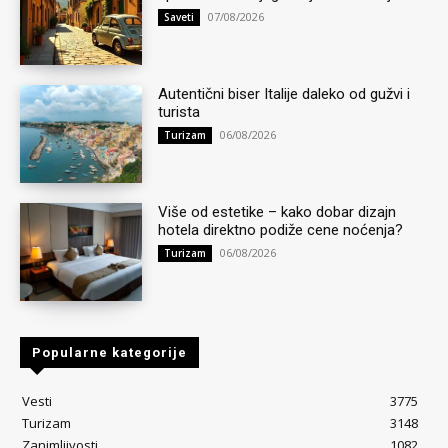
07/08/2026
Saveti
Autentični biser Italije daleko od gužvi i
turista
06/08/2026
Turizam
Više od estetike – kako dobar dizajn
hotela direktno podiže cene noćenja?
06/08/2026
Turizam
Popularne kategorije
Vesti
3775
Turizam
3148
Zanimljivosti
1082