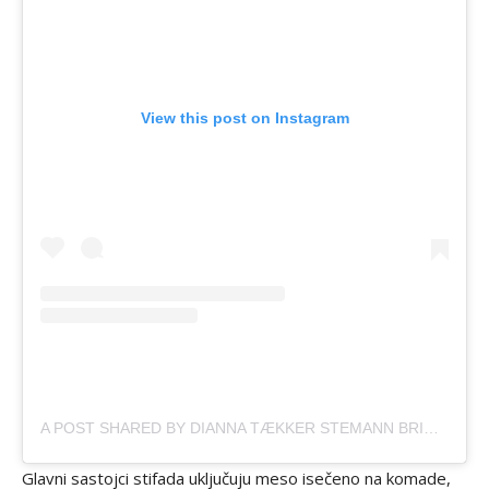
View this post on Instagram
A POST SHARED BY DIANNA TÆKKER STEMANN BRINCH (@GOURMINISTERIET)
Glavni sastojci stifada uključuju meso isečeno na komade,