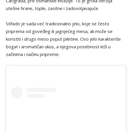
Carigrada, pre osmanske invazije. To je grčka verzija
utešne hrane, tople, zasitne i zadovoljavajuće.
Stifado je sada već tradicionalno jelo, koje se često
priprema od goveđeg ili jagnjećeg mesa, ali može se
koristiti i drugo meso poput piletine. Ovo jelo karakteriše
bogat i aromatičan ukus, a njegova posebnost leži u
začinima i načinu pripreme.