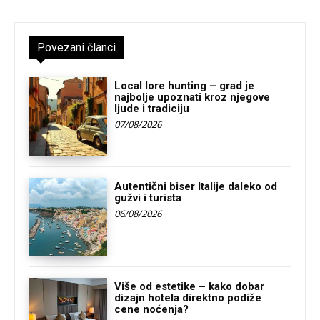
Povezani članci
Local lore hunting – grad je
najbolje upoznati kroz njegove
ljude i tradiciju
07/08/2026
Autentični biser Italije daleko od
gužvi i turista
06/08/2026
Više od estetike – kako dobar
dizajn hotela direktno podiže
cene noćenja?