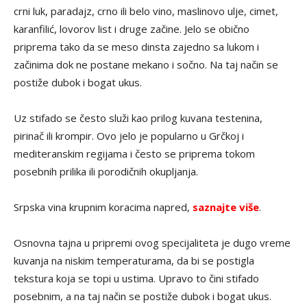
crni luk, paradajz, crno ili belo vino, maslinovo ulje, cimet,
karanfilić, lovorov list i druge začine. Jelo se obično
priprema tako da se meso dinsta zajedno sa lukom i
začinima dok ne postane mekano i sočno. Na taj način se
postiže dubok i bogat ukus.
Uz stifado se često služi kao prilog kuvana testenina,
pirinač ili krompir. Ovo jelo je popularno u Grčkoj i
mediteranskim regijama i često se priprema tokom
posebnih prilika ili porodičnih okupljanja.
Srpska vina krupnim koracima napred,
saznajte više
.
Osnovna tajna u pripremi ovog specijaliteta je dugo vreme
kuvanja na niskim temperaturama, da bi se postigla
tekstura koja se topi u ustima. Upravo to čini stifado
posebnim, a na taj način se postiže dubok i bogat ukus.