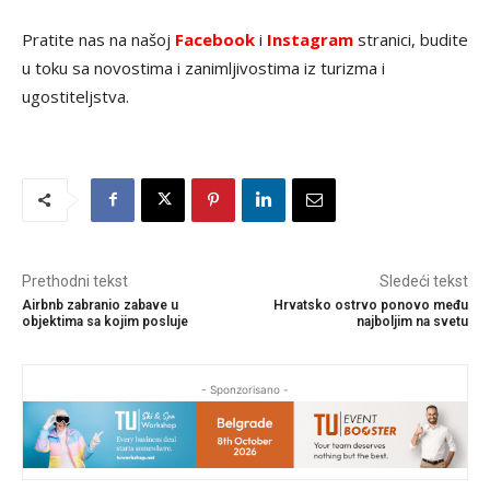
Pratite nas na našoj
Facebook
i
Instagram
stranici, budite
u toku sa novostima i zanimljivostima iz turizma i
ugostiteljstva.
Prethodni tekst
Sledeći tekst
Airbnb zabranio zabave u
Hrvatsko ostrvo ponovo među
objektima sa kojim posluje
najboljim na svetu
- Sponzorisano -