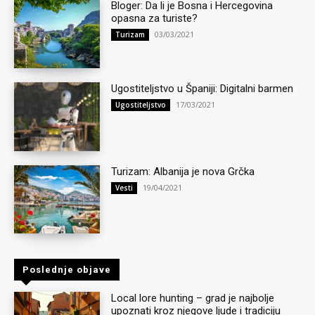
Bloger: Da li je Bosna i Hercegovina
opasna za turiste?
03/03/2021
Turizam
Ugostiteljstvo u Španiji: Digitalni barmen
17/03/2021
Ugostiteljstvo
Turizam: Albanija je nova Grčka
19/04/2021
Vesti
Poslednje objave
Local lore hunting – grad je najbolje
upoznati kroz njegove ljude i tradiciju