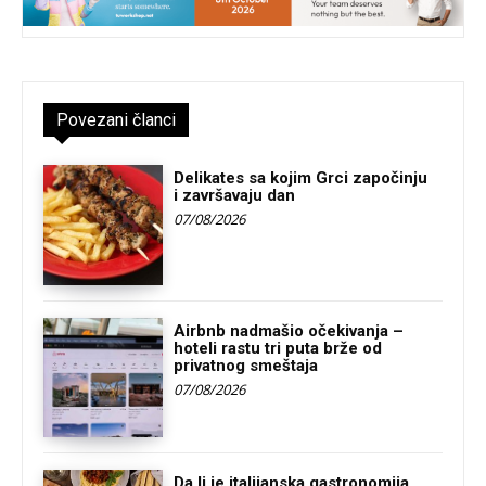
Povezani članci
Delikates sa kojim Grci započinju
i završavaju dan
07/08/2026
Airbnb nadmašio očekivanja –
hoteli rastu tri puta brže od
privatnog smeštaja
07/08/2026
Da li je italijanska gastronomija