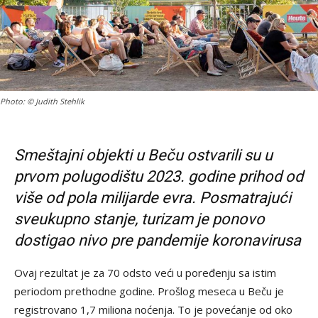
Photo: © Judith Stehlik
Smeštajni objekti u Beču ostvarili su u
prvom polugodištu 2023. godine prihod od
više od pola milijarde evra. Posmatrajući
sveukupno stanje, turizam je ponovo
dostigao nivo pre pandemije koronavirusa
Ovaj rezultat je za 70 odsto veći u poređenju sa istim
periodom prethodne godine. Prošlog meseca u Beču je
registrovano 1,7 miliona noćenja. To je povećanje od oko