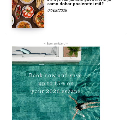
samo dobar posleratni mit?
07/08/2026
- Sponzorisano -