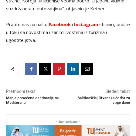
strane, Koreja funkcioniše veoma dobro. U Japanu vidimo
suzdržanost u putovanjima“, objasnio je Ketner.
Pratite nas na našoj
Facebook
i
Instagram
stranici, budite
u toku sa novostima i zanimljivostima iz turizma i
ugostiteljstva.
Prethodni tekst
Sledeći tekst
Manje posećene destinacije na
Šaltibarščiai, litvanska čorba za
Mediteranu
letnje dane
- Sponzorisano -