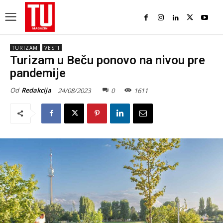
TURIZAM
VESTI
Turizam u Beču ponovo na nivou pre
pandemije
Od
Redakcija
24/08/2023
0
1611