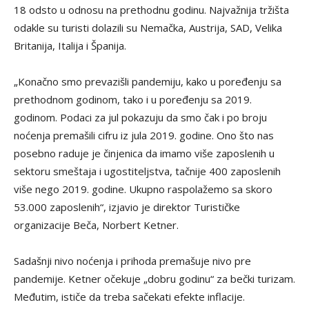
18 odsto u odnosu na prethodnu godinu. Najvažnija tržišta
odakle su turisti dolazili su Nemačka, Austrija, SAD, Velika
Britanija, Italija i Španija.
„Konačno smo prevazišli pandemiju, kako u poređenju sa
prethodnom godinom, tako i u poređenju sa 2019.
godinom. Podaci za jul pokazuju da smo čak i po broju
noćenja premašili cifru iz jula 2019. godine. Ono što nas
posebno raduje je činjenica da imamo više zaposlenih u
sektoru smeštaja i ugostiteljstva, tačnije 400 zaposlenih
više nego 2019. godine. Ukupno raspolažemo sa skoro
53.000 zaposlenih“, izjavio je direktor Turističke
organizacije Beča, Norbert Ketner.
Sadašnji nivo noćenja i prihoda premašuje nivo pre
pandemije. Ketner očekuje „dobru godinu“ za bečki turizam.
Međutim, ističe da treba sačekati efekte inflacije.