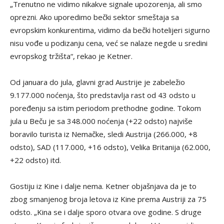
„Trenutno ne vidimo nikakve signale upozorenja, ali smo
oprezni. Ako uporedimo bečki sektor smeštaja sa
evropskim konkurentima, vidimo da bečki hotelijeri sigurno
nisu vođe u podizanju cena, već se nalaze negde u sredini
evropskog tržišta“, rekao je Ketner.
Od januara do jula, glavni grad Austrije je zabeležio
9.177.000 noćenja, što predstavlja rast od 43 odsto u
poređenju sa istim periodom prethodne godine. Tokom
jula u Beču je sa 348.000 noćenja (+22 odsto) najviše
boravilo turista iz Nemačke, sledi Austrija (266.000, +8
odsto), SAD (117.000, +16 odsto), Velika Britanija (62.000,
+22 odsto) itd.
Gostiju iz Kine i dalje nema. Ketner objašnjava da je to
zbog smanjenog broja letova iz Kine prema Austriji za 75
odsto. „Kina se i dalje sporo otvara ove godine. S druge