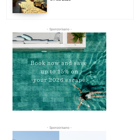
- Sponzorisano -
- Sponzorisano -