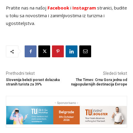
Pratite nas na našoj
Facebook
i
Instagram
stranici, budite
u toku sa novostima i zanimljivostima iz turizma i
ugostiteljstva.
Prethodni tekst
Sledeći tekst
Slovenija beleži porast dolazaka
The Times: Crna Gora jedna od
stranih turista za 39%
najpopularnijih destinacija Evrope
- Sponzorisano -