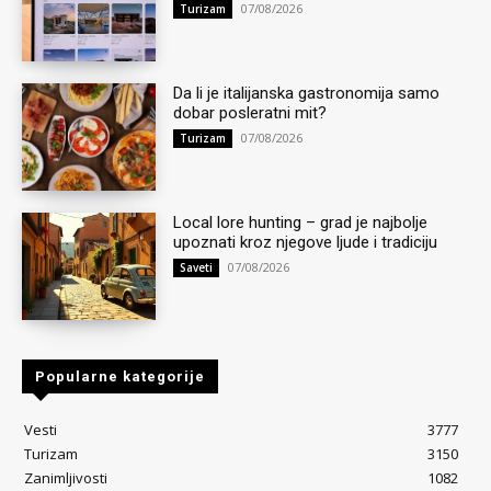
07/08/2026
Turizam
Da li je italijanska gastronomija samo
dobar posleratni mit?
07/08/2026
Turizam
Local lore hunting – grad je najbolje
upoznati kroz njegove ljude i tradiciju
07/08/2026
Saveti
Popularne kategorije
Vesti
3777
Turizam
3150
Zanimljivosti
1082