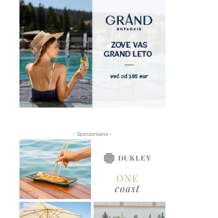
- Sponzorisano -