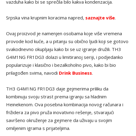
vazduha kako bi se sprečila bilo kakva kondenzacija.
Srpska vina krupnim koracima napred,
saznajte više
.
Ovaj proizvod je namenjen osobama koje više vremena
provode kod kuće, a u pitanju su obično ljudi koji se gotovo
svakodnevno okupljaju kako bi se uz igranje družili. TH3
G4M1NG FR1DG3 dolazi u limitiranoj seriji, i podjedanko
popularizuje i klasično i bezalkoholno pivo, kako bi bio
prilagođen svima, navodi
Drink Business
.
TH3 G4M1NG FR1DG3 daje gejmerima priliku da
kombinuju svoju strast prema igranju sa hladnim
Heinekenom. Ova posebna kombinacija novog računara i
frižidera za pivo pruža inovativno rešenje, stvarajući
savršeno okruženje za gejmere da uživaju u svojim
omiljenim igrama s prijateljima.