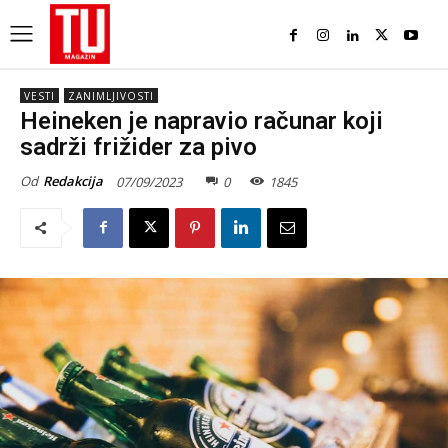
VESTI
ZANIMLJIVOSTI
Heineken je napravio računar koji
sadrži frižider za pivo
Od
Redakcija
07/09/2023
0
1845