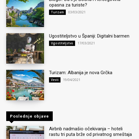
opasna za turiste?
03/03/2021
Turizam
Ugostiteljstvo u Španiji: Digitalni barmen
17/03/2021
Ugostiteljstvo
Turizam: Albanija je nova Grčka
19/04/2021
Vesti
Poslednje objave
Airbnb nadmašio očekivanja – hoteli
rastu tri puta brže od privatnog smeštaja