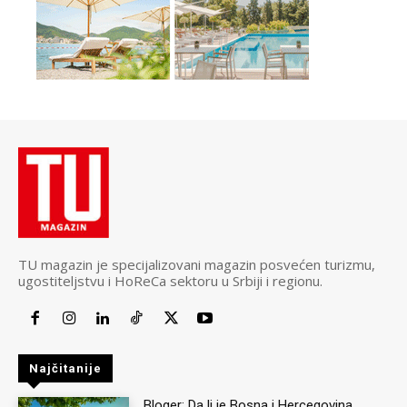
TU magazin je specijalizovani magazin posvećen turizmu,
ugostiteljstvu i HoReCa sektoru u Srbiji i regionu.
Najčitanije
Bloger: Da li je Bosna i Hercegovina