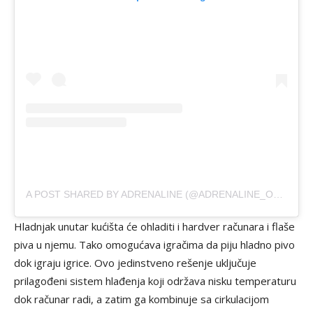
A POST SHARED BY ADRENALINE (@ADRENALINE_OFICIAL)
Hladnjak unutar kućišta će ohladiti i hardver računara i flaše
piva u njemu. Tako omogućava igračima da piju hladno pivo
dok igraju igrice. Ovo jedinstveno rešenje uključuje
prilagođeni sistem hlađenja koji održava nisku temperaturu
dok računar radi, a zatim ga kombinuje sa cirkulacijom