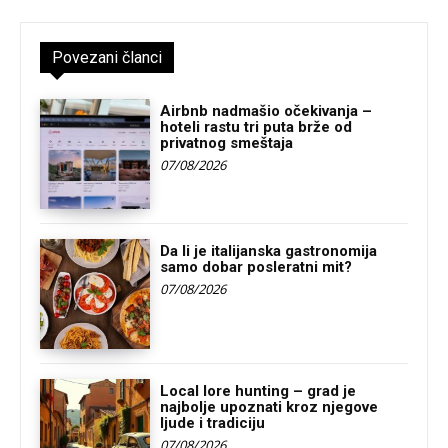
Povezani članci
Airbnb nadmašio očekivanja –
hoteli rastu tri puta brže od
privatnog smeštaja
07/08/2026
Da li je italijanska gastronomija
samo dobar posleratni mit?
07/08/2026
Local lore hunting – grad je
najbolje upoznati kroz njegove
ljude i tradiciju
07/08/2026