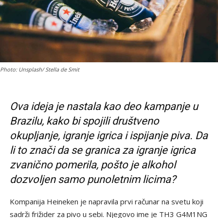
Photo: Unsplash/ Stella de Smit
Ova ideja je nastala kao deo kampanje u
Brazilu, kako bi spojili društveno
okupljanje, igranje igrica i ispijanje piva. Da
li to znači da se granica za igranje igrica
zvanično pomerila, pošto je alkohol
dozvoljen samo punoletnim licima?
Kompanija Heineken je napravila prvi računar na svetu koji
sadrži frižider za pivo u sebi. Njegovo ime je TH3 G4M1NG