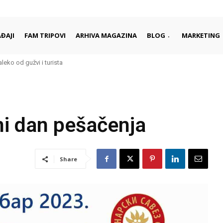
ĐAJI
FAM TRIPOVI
ARHIVA MAGAZINA
BLOG
MARKETING
aleko od gužvi i turista
lni dan pešačenja
Share