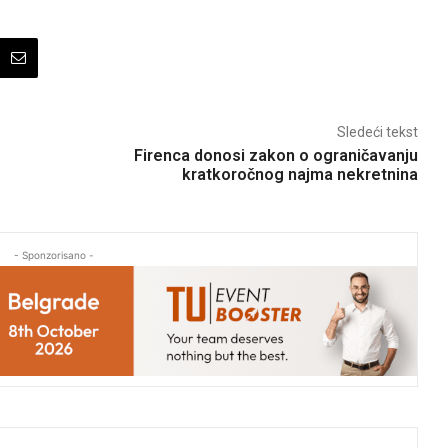
Sledeći tekst
Firenca donosi zakon o ograničavanju
kratkoročnog najma nekretnina
- Sponzorisano -