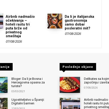
Airbnb nadmašio
Da li je italijanska
očekivanja –
gastronomija
hoteli rastu tri
samo dobar
puta brže od
posleratni mit?
privatnog
07/08/2026
smeštaja
07/08/2026
tanije
Poslednje objave
Bloger: Da li je Bosna i
Delikates sa kojim
Hercegovina opasna za
započinju i završ
turiste?
07/08/2026
03/03/2021
Ugostiteljstvo u Španiji:
Airbnb nadmašio 
Digitalni barmen
hoteli rastu tri pu
privatnog smešta
17/03/2021