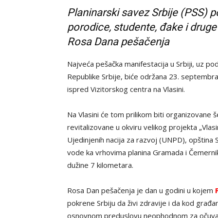
Planinarski savez Srbije (PSS) p
porodice, studente, đake i drug
Rosa Dana pešačenja
Najveća pešačka manifestacija u Srbiji, uz po
Republike Srbije, biće održana 23. septembra
ispred Vizitorskog centra na Vlasini.
Na Vlasini će tom prilikom biti organizovane 
revitalizovane u okviru velikog projekta „Vlasi
Ujedinjenih nacija za razvoj (UNPD), opština 
vode ka vrhovima planina Gramada i Čemernik
dužine 7 kilometara.
Rosa Dan pešačenja je dan u godini u kojem
pokrene Srbiju da živi zdravije i da kod gra
osnovnom preduslovu neophodnom za očuvan