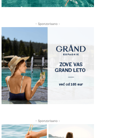
- Sponzorisano -
- Sponzorisano -