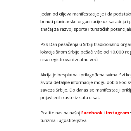
Jedan od ciljeva manifestacije je i da podstak
brinuti planinarske organizacije uz saradnju i
značaj za razvoj sporta i turističkih potencijal
PSS Dan pešačenja u Srbiji tradicionalno org
lokacija širom Srbije pešači više od 10.000 re
nisu registrovani znatno veći.
Akcija je besplatna i prilagođena svima. Svi 
života detaljne informacije mogu dobiti kod sv
saveza Srbije. Do danas se manifestaciji prikl
prijavljenih raste iz sata u sat.
Pratite nas na našoj
Facebook
i
Instagram
s
turizma i ugostiteljstva.