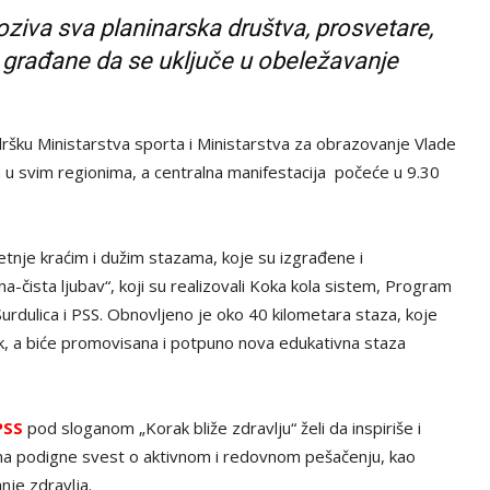
oziva sva planinarska društva, prosvetare,
e građane da se uključe u obeležavanje
dršku Ministarstva sporta i Ministarstva za obrazovanje Vlade
 u svim regionima, a centralna manifestacija počeće u 9.30
šetnje kraćim i dužim stazama, koje su izgrađene i
na-čista ljubav“, koji su realizovali Koka kola sistem, Program
Surdulica i PSS. Obnovljeno je oko 40 kilometara staza, koje
, a biće promovisana i potpuno nova edukativna staza
PSS
pod sloganom „Korak bliže zdravlju“ želi da inspiriše i
đana podigne svest o aktivnom i redovnom pešačenju, kao
je zdravlja.