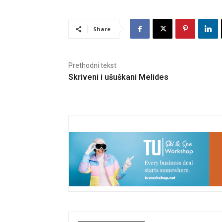
Share
Prethodni tekst
Skriveni i ušuškani Melides