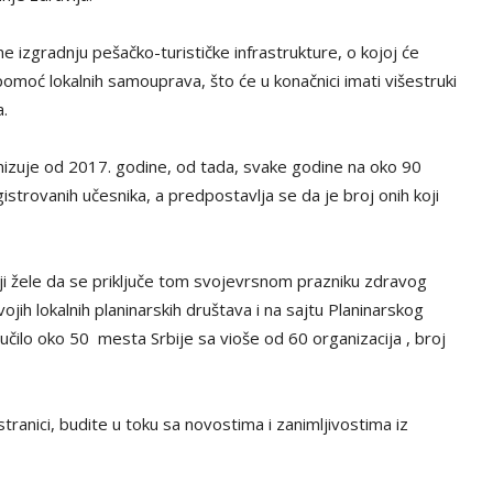
ne izgradnju pešačko-turističke infrastrukture, o kojoj će
 pomoć lokalnih samouprava, što će u konačnici imati višestruki
a.
anizuje od 2017. godine, od tada, svake godine na oko 90
gistrovanih učesnika, a predpostavlja se da je broj onih koji
koji žele da se priključe tom svojevrsnom prazniku zdravog
ojih lokalnih planinarskih društava i na sajtu Planinarskog
jučilo oko 50 mesta Srbije sa vioše od 60 organizacija , broj
tranici, budite u toku sa novostima i zanimljivostima iz