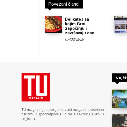
Povezani članci
Delikates sa
kojim Grci
započinju i
završavaju dan
07/08/2026
Najči
TU magazin je specijalizovani magazin posvećen
turizmu, ugostiteljstvu i HoReCa sektoru u Srbiji i
regionu.