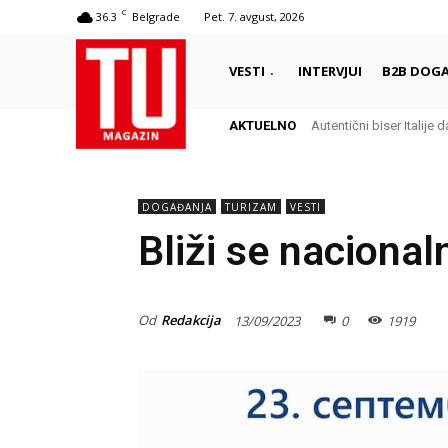
C
36.3
Belgrade
Pet. 7. avgust, 2026
VESTI
INTERVJUI
B2B DOGA
AKTUELNO
Autentični biser Italije d
DOGAĐANJA
TURIZAM
VESTI
Bliži se naciona
Od
Redakcija
13/09/2023
0
1919