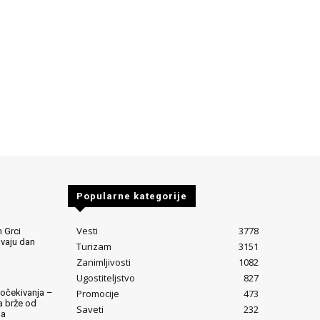
Popularne kategorije
Vesti
3778
 Grci
avaju dan
Turizam
3151
Zanimljivosti
1082
Ugostiteljstvo
827
Promocije
473
očekivanja –
ta brže od
Saveti
232
ja