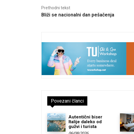
Prethodni tekst
Bliži se nacionalni dan pešačenja
Povezani članci
Autentični biser
Italije daleko od
gužvi i turista
06/08/2026