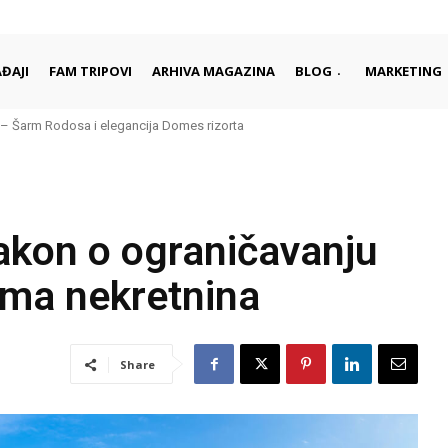
ĐAJI
FAM TRIPOVI
ARHIVA MAGAZINA
BLOG
MARKETING
– Šarm Rodosa i elegancija Domes rizorta
akon o ograničavanju
jma nekretnina
Share