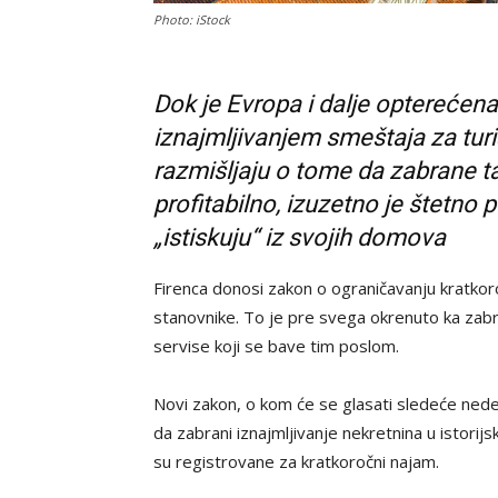
Photo: iStock
Dok je Evropa i dalje optereće
iznajmljivanjem smeštaja za turi
razmišljaju o tome da zabrane ta
profitabilno, izuzetno je štetno 
„istiskuju“ iz svojih domova
Firenca donosi zakon o ograničavanju kratkoro
stanovnike. To je pre svega okrenuto ka zabra
servise koji se bave tim poslom.
Novi zakon, o kom će se glasati sledeće ned
da zabrani iznajmljivanje nekretnina u istorij
su registrovane za kratkoročni najam.