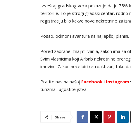
Izveštaj gradskog veća pokazuje da je 75% k
teritorije. To je strogi gradski centar, rodn
registraciju bilo kakve nove nekretnine za izn
Posao, odmor i avantura na najlepšoj planini,
Pored zabrane iznajmljivanja, zakon ima za cil
Svim vlasnicima koji Airbnb nekretnine prere
imovinu. Zakon neće biti retroaktivan, tako da 
Pratite nas na našoj
Facebook
i
Instagram
s
turizma i ugostiteljstva.
Share