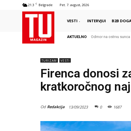
C
21.3
Belgrade
Pet. 7. avgust, 2026
VESTI
INTERVJUI
B2B DOGA
AKTUELNO
Odmor na ostrvu sunca 
TURIZAM
VESTI
Firenca donosi z
kratkoročnog na
Od
Redakcija
13/09/2023
0
1687