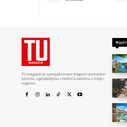
Najči
TU magazin je specijalizovani magazin posvećen
turizmu, ugostiteljstvu i HoReCa sektoru u Srbiji i
regionu.