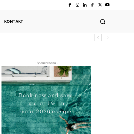
KONTAKT
- Sponzorisano -