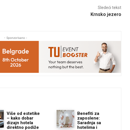
Sledeći tekst
Krnsko jezero
- Sponzorisano -
Više od estetike
Benefiti za
– kako dobar
zaposlene:
dizajn hotela
Saradnja sa
direktno podiže
hotelima i