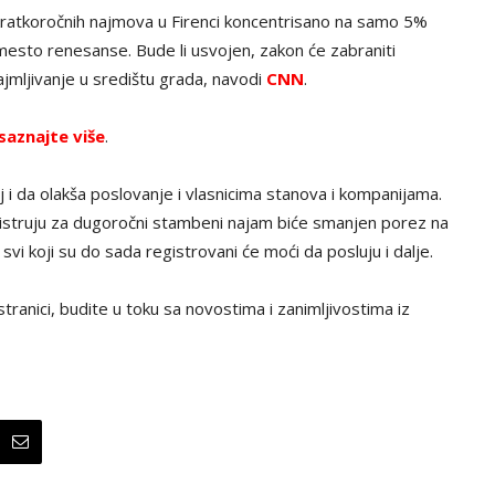
ratkoročnih najmova u Firenci koncentrisano na samo 5%
o mesto renesanse. Bude li usvojen, zakon će zabraniti
ajmljivanje u središtu grada, navodi
CNN
.
saznajte više
.
j i da olakša poslovanje i vlasnicima stanova i kompanijama.
gistruju za dugoročni stambeni najam biće smanjen porez na
svi koji su do sada registrovani će moći da posluju i dalje.
tranici, budite u toku sa novostima i zanimljivostima iz