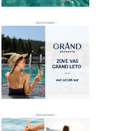
- Sponzorisano -
- Sponzorisano -