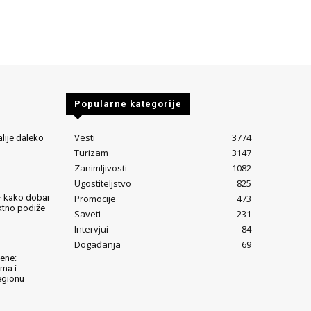
Popularne kategorije
Vesti
3774
alije daleko
Turizam
3147
Zanimljivosti
1082
Ugostiteljstvo
825
Promocije
473
– kako dobar
ektno podiže
Saveti
231
Intervjui
84
Događanja
69
lene:
ima i
egionu