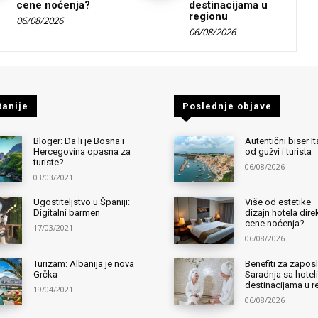
cene noćenja?
destinacijama u
regionu
06/08/2026
06/08/2026
tanije
Poslednje objave
Bloger: Da li je Bosna i
Autentični biser It
Hercegovina opasna za
od gužvi i turista
turiste?
06/08/2026
03/03/2021
Ugostiteljstvo u Španiji:
Više od estetike 
Digitalni barmen
dizajn hotela dir
cene noćenja?
17/03/2021
06/08/2026
Turizam: Albanija je nova
Benefiti za zapos
Grčka
Saradnja sa hotel
destinacijama u r
19/04/2021
06/08/2026