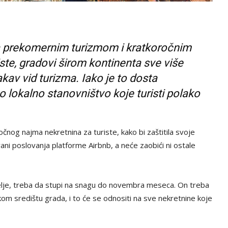
na prekomernim turizmom i kratkoročnim
ste, gradovi širom kontinenta sve više
kav vid turizma. Iako je to dosta
po lokalno stanovništvo koje turisti polako
čnog najma nekretnina za turiste, kako bi zaštitila svoje
ni poslovanja platforme Airbnb, a neće zaobići ni ostale
elje, treba da stupi na snagu do novembra meseca. On treba
skom središtu grada, i to će se odnositi na sve nekretnine koje