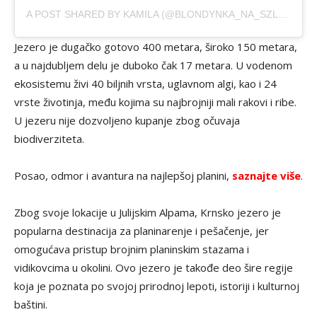
A POST SHARED BY KAMILA (@BLONDYNKA_NA_SZLAKU_)
Jezero je dugačko gotovo 400 metara, široko 150 metara,
a u najdubljem delu je duboko čak 17 metara. U vodenom
ekosistemu živi 40 biljnih vrsta, uglavnom algi, kao i 24
vrste životinja, među kojima su najbrojniji mali rakovi i ribe.
U jezeru nije dozvoljeno kupanje zbog očuvaja
biodiverziteta.
Posao, odmor i avantura na najlepšoj planini,
saznajte više
.
Zbog svoje lokacije u Julijskim Alpama, Krnsko jezero je
popularna destinacija za planinarenje i pešačenje, jer
omogućava pristup brojnim planinskim stazama i
vidikovcima u okolini. Ovo jezero je takođe deo šire regije
koja je poznata po svojoj prirodnoj lepoti, istoriji i kulturnoj
baštini.