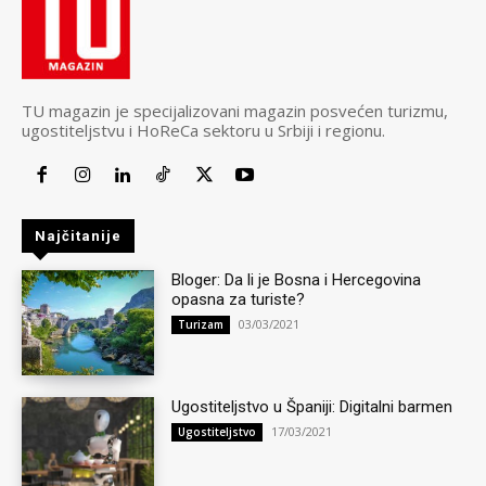
TU magazin je specijalizovani magazin posvećen turizmu,
ugostiteljstvu i HoReCa sektoru u Srbiji i regionu.
Najčitanije
Bloger: Da li je Bosna i Hercegovina
opasna za turiste?
03/03/2021
Turizam
Ugostiteljstvo u Španiji: Digitalni barmen
17/03/2021
Ugostiteljstvo