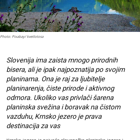
Photo: Pixabay/ kvetlotosa
Slovenija ima zaista mnogo prirodnih
bisera, ali je ipak najpoznatija po svojim
planinama. Ona je raj za ljubitelje
planinarenja, čiste prirode i aktivnog
odmora. Ukoliko vas privlači šarena
planinska svežina i boravak na čistom
vazduhu, Krnsko jezero je prava
destinacija za vas