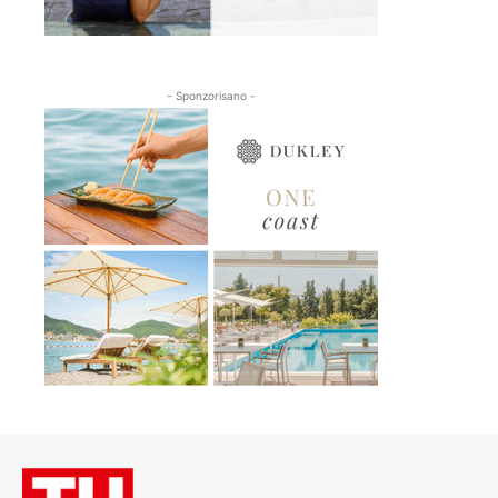
- Sponzorisano -