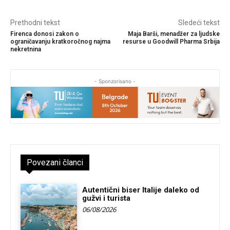
Prethodni tekst
Sledeći tekst
Firenca donosi zakon o
Maja Barši, menadžer za ljudske
ograničavanju kratkoročnog najma
resurse u Goodwill Pharma Srbija
nekretnina
- Sponzorisano -
Povezani članci
Autentični biser Italije daleko od
gužvi i turista
06/08/2026