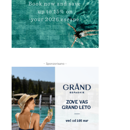
- Sponzorisano -