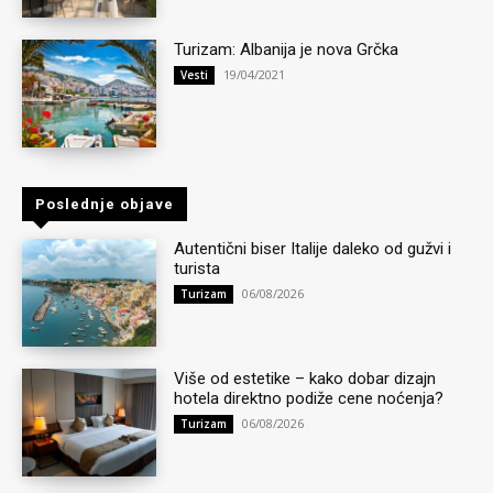
Turizam: Albanija je nova Grčka
19/04/2021
Vesti
Poslednje objave
Autentični biser Italije daleko od gužvi i
turista
06/08/2026
Turizam
Više od estetike – kako dobar dizajn
hotela direktno podiže cene noćenja?
06/08/2026
Turizam