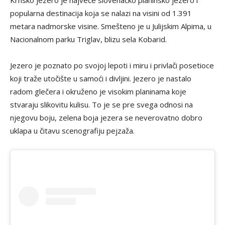
Krnsko jezero je najveće slovenačko planinsko jezero i
popularna destinacija koja se nalazi na visini od 1.391
metara nadmorske visine. Smešteno je u Julijskim Alpima, u
Nacionalnom parku Triglav, blizu sela Kobarid.
Jezero je poznato po svojoj lepoti i miru i privlači posetioce
koji traže utočište u samoći i divljini. Jezero je nastalo
radom glečera i okruženo je visokim planinama koje
stvaraju slikovitu kulisu. To je se pre svega odnosi na
njegovu boju, zelena boja jezera se neverovatno dobro
uklapa u čitavu scenografiju pejzaža.