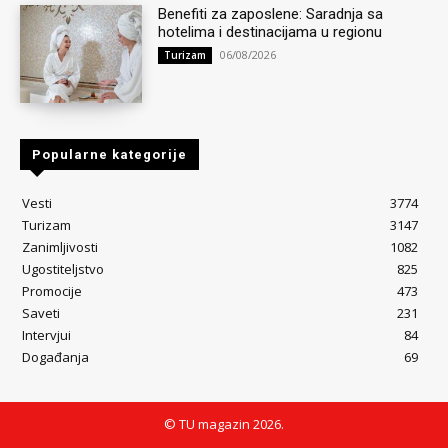
Benefiti za zaposlene: Saradnja sa
hotelima i destinacijama u regionu
06/08/2026
Turizam
Popularne kategorije
Vesti
3774
Turizam
3147
Zanimljivosti
1082
Ugostiteljstvo
825
Promocije
473
Saveti
231
Intervjui
84
Događanja
69
© TU magazin 2026.