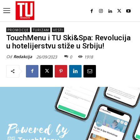
PROMOCIJE
TURIZAM
VESTI
TouchMenu i TU Ski&Spa: Revolucija
u hotelijerstvu stiže u Srbiju!
Od
Redakcija
26/09/2023
0
1918