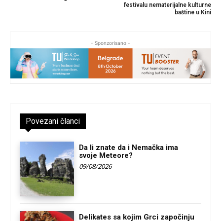
festivalu nematerijalne kulturne
baštine u Kini
- Sponzorisano -
Povezani članci
Da li znate da i Nemačka ima
svoje Meteore?
09/08/2026
Delikates sa kojim Grci započinju