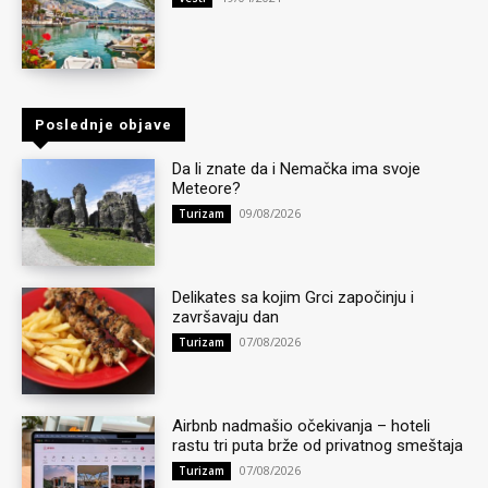
Poslednje objave
Da li znate da i Nemačka ima svoje
Meteore?
09/08/2026
Turizam
Delikates sa kojim Grci započinju i
završavaju dan
07/08/2026
Turizam
Airbnb nadmašio očekivanja – hoteli
rastu tri puta brže od privatnog smeštaja
07/08/2026
Turizam