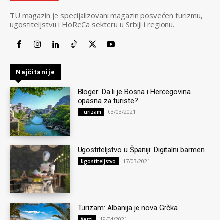
TU magazin je specijalizovani magazin posvećen turizmu,
ugostiteljstvu i HoReCa sektoru u Srbiji i regionu.
Najčitanije
Bloger: Da li je Bosna i Hercegovina
opasna za turiste?
03/03/2021
Turizam
Ugostiteljstvo u Španiji: Digitalni barmen
17/03/2021
Ugostiteljstvo
Turizam: Albanija je nova Grčka
19/04/2021
Vesti