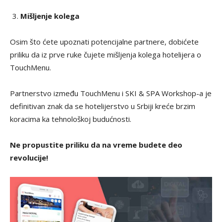
Mišljenje kolega
Osim što ćete upoznati potencijalne partnere, dobićete
priliku da iz prve ruke čujete mišljenja kolega hotelijera o
TouchMenu.
Partnerstvo između TouchMenu i SKI & SPA Workshop-a je
definitivan znak da se hotelijerstvo u Srbiji kreće brzim
koracima ka tehnološkoj budućnosti.
Ne propustite priliku da na vreme budete deo
revolucije!