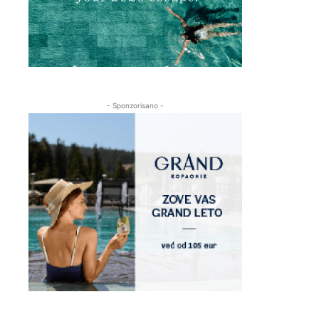
- Sponzorisano -