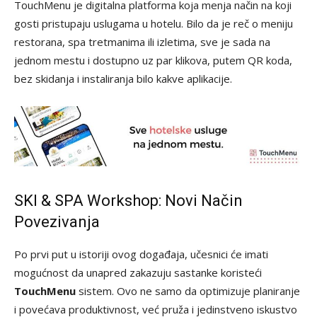
TouchMenu je digitalna platforma koja menja način na koji
gosti pristupaju uslugama u hotelu. Bilo da je reč o meniju
restorana, spa tretmanima ili izletima, sve je sada na
jednom mestu i dostupno uz par klikova, putem QR koda,
bez skidanja i instaliranja bilo kakve aplikacije.
SKI & SPA Workshop: Novi Način
Povezivanja
Po prvi put u istoriji ovog događaja, učesnici će imati
mogućnost da unapred zakazuju sastanke koristeći
TouchMenu
sistem. Ovo ne samo da optimizuje planiranje
i povećava produktivnost, već pruža i jedinstveno iskustvo