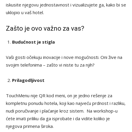
iskusite njegovu jednostavnost i vizualizujete ga, kako bi se
uklopio u vaš hotel.
Zašto je ovo važno za vas?
Budućnost je stigla
Vaši gosti očekuju inovacije i nove mogućnosti. Oni žive na
svojim telefonima – zašto vi niste tu za njih?
Prilagodljivost
TouchMenu nije QR kod meni, on je jedno rešenje za
kompletnu ponudu hotela, koji kao najveću prdnost i razliku,
nudi poručivanje i plaćanje kroz sistem. Na workshop-u
ćete imati priliku da ga isprobate i da vidite koliko je
njegova primena široka.