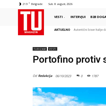
C
21.9
Belgrade
Sub. 8. avgust, 2026
VESTI
INTERVJUI
B2B DOGA
AKTUELNO
Autentični biser Italije d
Delikates sa kojim G
TURIZAM
VESTI
Portofino protiv s
Od
Redakcija
06/10/2023
0
1787