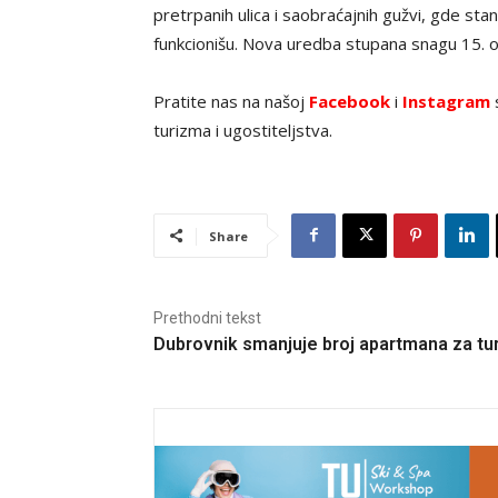
pretrpanih ulica i saobraćajnih gužvi, gde s
funkcionišu. Nova uredba stupana snagu 15. o
Pratite nas na našoj
Facebook
i
Instagram
s
turizma i ugostiteljstva.
Share
Prethodni tekst
Dubrovnik smanjuje broj apartmana za tur