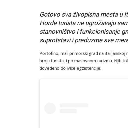
Gotovo sva živopisna mesta u I
Horde turista ne ugrožavaju samo 
stanovništvo i funkcionisanje gr
suprotstavi i preduzme sve mer
Portofino, mali primorski grad na italijanskoj 
broju turista, i po masovnom turizmu. Njih tol
dovedeno do ivice egzistencije.