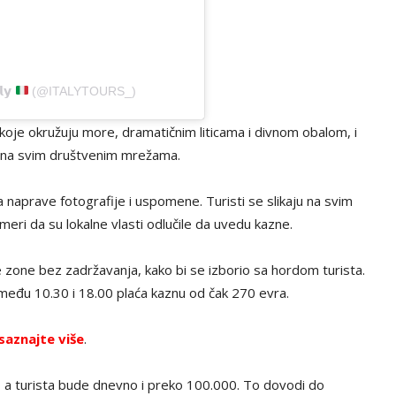
𝘆
(@ITALYTOURS_)
oje okružuju more, dramatičnim liticama i divnom obalom, i
je na svim društvenim mrežama.
da naprave fotografije i uspomene. Turisti se slikaju na svim
 meri da su lokalne vlasti odlučile da uvedu kazne.
 zone bez zadržavanja, kako bi se izborio sa hordom turista.
među 10.30 i 18.00 plaća kaznu od čak 270 evra.
saznajte više
.
, a turista bude dnevno i preko 100.000. To dovodi do