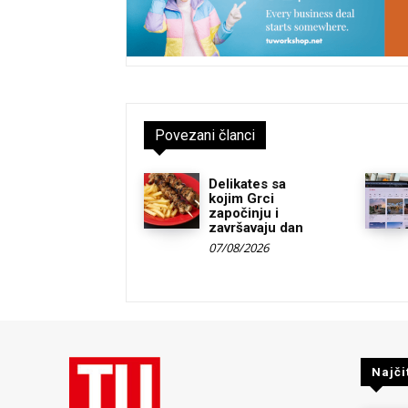
Povezani članci
Delikates sa
kojim Grci
započinju i
završavaju dan
07/08/2026
Najči