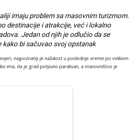
taliji imaju problem sa masovnim turizmom.
destinacije i atrakcije, već i lokalno
adova. Jedan od njih je odlučio da se
e kako bi sačuvao svoj opstanak
rivijeri, najpoznatiji je nažalost u poslednje vreme po velikom
iko ima, da je grad potpuno paralisan, a stanovništvo je