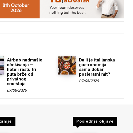
Airbnb nadmašio
Da li je italijanska
očekivanja –
gastronomija
hoteli rastu tri
samo dobar
puta brže od
posleratni mit?
privatnog
07/08/2026
smeštaja
07/08/2026
tanije
Poslednje objave