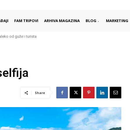
ĐAJI
FAM TRIPOVI
ARHIVA MAGAZINA
BLOG
MARKETING
aleko od gužvi i turista
rci započinju i završavaju dan
elfija
Share