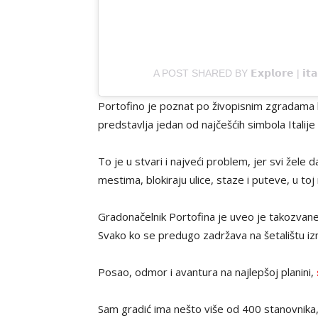
A POST SHARED BY 𝗘𝘅𝗽𝗹𝗼𝗿𝗲 | 𝗶𝘁𝗮
Portofino je poznat po živopisnim zgradama k
predstavlja jedan od najčešćih simbola Itali
To je u stvari i najveći problem, jer svi žele 
mestima, blokiraju ulice, staze i puteve, u toj
Gradonačelnik Portofina je uveo je takozvane
Svako ko se predugo zadržava na šetalištu iz
Posao, odmor i avantura na najlepšoj planini,
Sam gradić ima nešto više od 400 stanovnika