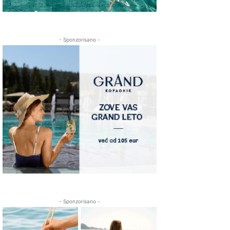
- Sponzorisano -
- Sponzorisano -