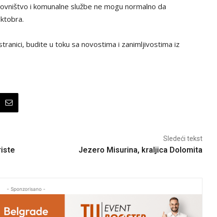
tanovništvo i komunalne službe ne mogu normalno da
ktobra.
tranici, budite u toku sa novostima i zanimljivostima iz
Sledeći tekst
iste
Jezero Misurina, kraljica Dolomita
- Sponzorisano -