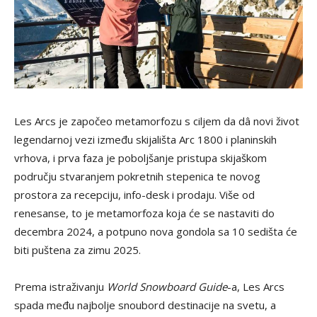
Les Arcs je započeo metamorfozu s ciljem da dâ novi život
legendarnoj vezi između skijališta Arc 1800 i planinskih
vrhova, i prva faza je poboljšanje pristupa skijaškom
području stvaranjem pokretnih stepenica te novog
prostora za recepciju, info-desk i prodaju. Više od
renesanse, to je metamorfoza koja će se nastaviti do
decembra 2024, a potpuno nova gondola sa 10 sedišta će
biti puštena za zimu 2025.
Prema istraživanju
World Snowboard Guide
-a, Les Arcs
spada među najbolje snoubord destinacije na svetu, a