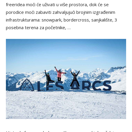
freeridea moći će uživati ​​u više prostora, dok će se
porodice moći zabaviti zahvaljujući brojnim izgrađenim
infrastrukturama: snowpark, bordercross, sanjkalište, 3
posebna terena za početnike, …