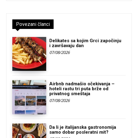
Povezani članci
Delikates sa kojim Grci započinju
i završavaju dan
07/08/2026
Airbnb nadmašio očekivanja –
hoteli rastu tri puta brže od
privatnog smeštaja
07/08/2026
Da li je italijanska gastronomija
samo dobar posleratni mit?