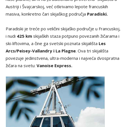
Austriji i Švajcarskoj, već otkrivamo lepote francuskih
masiva, konkretno čari skijaškog područja
Paradiski.
Paradiski je treće po veličini skijaško područje u Francuskoj,
i nudi
425 km
skijaških staza potpuno povezanih žičarama i
ski-liftovima, a čine ga svetski poznata skijališta
Les
Arcs/Peisey-Vallandry i La Plagne
. Ova tri skijališta
povezuje jedinstvena, ultra-moderna i najveća dvospratna
žičara na svetu:
Vanoise Express.