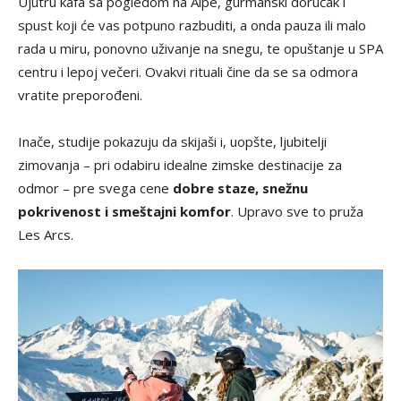
Ujutru kafa sa pogledom na Alpe, gurmanski doručak i
spust koji će vas potpuno razbuditi, a onda pauza ili malo
rada u miru, ponovno uživanje na snegu, te opuštanje u SPA
centru i lepoj večeri. Ovakvi rituali čine da se sa odmora
vratite preporođeni.
Inače, studije pokazuju da skijaši i, uopšte, ljubitelji
zimovanja – pri odabiru idealne zimske destinacije za
odmor – pre svega cene
dobre staze, snežnu
pokrivenost i smeštajni komfor
. Upravo sve to pruža
Les Arcs.