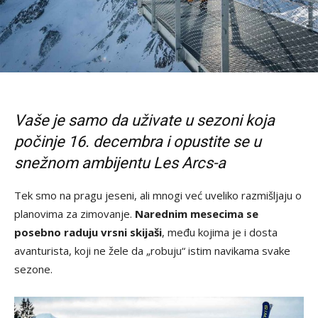
Vaše je samo da uživate u sezoni koja
počinje 16. decembra i opustite se u
snežnom ambijentu Les Arcs-a
Tek smo na pragu jeseni, ali mnogi već uveliko razmišljaju o
planovima za zimovanje.
Narednim mesecima se
posebno raduju vrsni skijaši
, među kojima je i dosta
avanturista, koji ne žele da „robuju“ istim navikama svake
sezone.