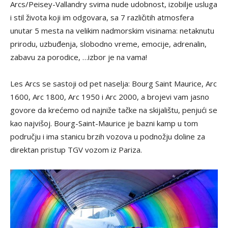
Arcs/Peisey-Vallandry svima nude udobnost, izobilje usluga
i stil života koji im odgovara, sa 7 različitih atmosfera
unutar 5 mesta na velikim nadmorskim visinama: netaknutu
prirodu, uzbuđenja, slobodno vreme, emocije, adrenalin,
zabavu za porodice, …izbor je na vama!
Les Arcs se sastoji od pet naselja: Bourg Saint Maurice, Arc
1600, Arc 1800, Arc 1950 i Arc 2000, a brojevi vam jasno
govore da krećemo od najniže tačke na skijalištu, penjući se
kao najvišoj. Bourg-Saint-Maurice je bazni kamp u tom
području i ima stanicu brzih vozova u podnožju doline za
direktan pristup TGV vozom iz Pariza.