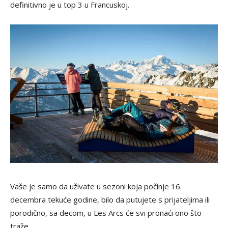
definitivno je u top 3 u Francuskoj.
Vaše je samo da uživate u sezoni koja počinje 16.
decembra tekuće godine, bilo da putujete s prijateljima ili
porodično, sa decom, u Les Arcs će svi pronaći ono što
traže.