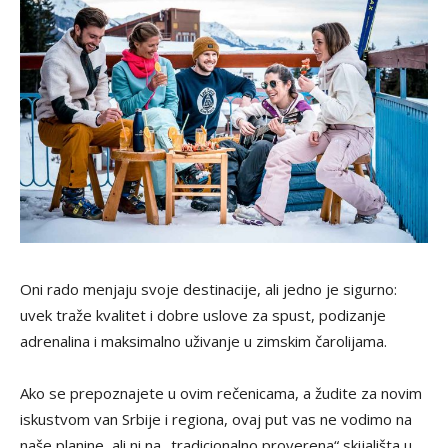
Oni rado menjaju svoje destinacije, ali jedno je sigurno:
uvek traže kvalitet i dobre uslove za spust, podizanje
adrenalina i maksimalno uživanje u zimskim čarolijama.
Ako se prepoznajete u ovim rečenicama, a žudite za novim
iskustvom van Srbije i regiona, ovaj put vas ne vodimo na
naše planine, ali ni na „tradicionalno proverena“ skijališta u