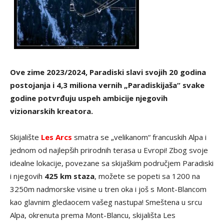
Ove zime 2023/2024, Paradiski slavi svojih 20 godina
postojanja i 4,3 miliona vernih „Paradiskijaša“ svake
godine potvrđuju uspeh ambicije njegovih
vizionarskih kreatora.
Skijalište
Les Arcs
smatra se „velikanom“ francuskih Alpa i
jednom od najlepših prirodnih terasa u Evropi! Zbog svoje
idealne lokacije, povezane sa skijaškim područjem Paradiski
i njegovih
425 km staza
, možete se popeti sa 1200 na
3250m nadmorske visine u tren oka i još s Mont-Blancom
kao glavnim gledaocem vašeg nastupa! Smeštena u srcu
Alpa, okrenuta prema Mont-Blancu, skijališta Les