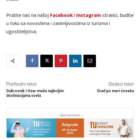
Pratite nas na našoj
Facebook
i
Instagram
stranici, budite
u toku sa novostima i zanimljivostima iz turizma i
ugostiteljstva.
Prethodni tekst
Sledeći tekst
Dubrovnik i Hvar među najboljim
Grad po meri čoveka
destinacijama sveta
- Sponzorisano -