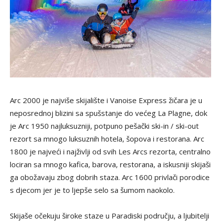
Arc 2000 je najviše skijalište i Vanoise Express žičara je u
neposrednoj blizini sa spušstanje do većeg La Plagne, dok
je Arc 1950 najluksuzniji, potpuno pešački ski-in / ski-out
rezort sa mnogo luksuznih hotela, šopova i restorana. Arc
1800 je najveći i najživlji od svih Les Arcs rezorta, centralno
lociran sa mnogo kafica, barova, restorana, a iskusniji skijaši
ga obožavaju zbog dobrih staza. Arc 1600 privlači porodice
s djecom jer je to ljepše selo sa šumom naokolo.
Skijaše očekuju široke staze u Paradiski području, a ljubitelji