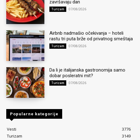
završavaju dan
07/08/2026
Turizam
Airbnb nadmašio očekivanja – hoteli
rastu tri puta brže od privatnog smeštaja
07/08/2026
Turizam
Da li je italijanska gastronomija samo
dobar posleratni mit?
07/08/2026
Turizam
Popularne kategorije
Vesti
3776
Turizam
3149